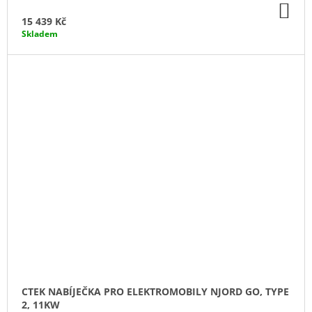
DO
KO
15 439 Kč
Skladem
CTEK NABÍJEČKA PRO ELEKTROMOBILY NJORD GO, TYPE
2, 11KW