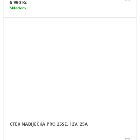
KO
6 950 Kč
Skladem
CTEK NABÍJEČKA PRO 25SE, 12V, 25A