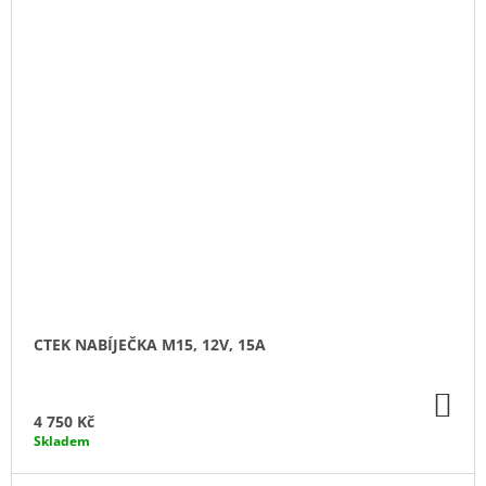
CTEK NABÍJEČKA M15, 12V, 15A
DO
KO
4 750 Kč
Skladem