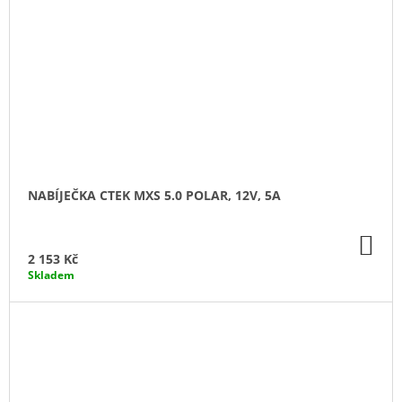
NABÍJEČKA CTEK MXS 5.0 POLAR, 12V, 5A
DO
KO
2 153 Kč
Skladem