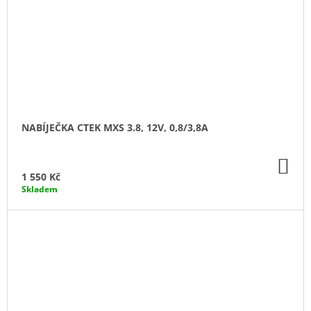
NABÍJEČKA CTEK MXS 3.8, 12V, 0,8/3,8A
DO
KO
1 550 Kč
Skladem