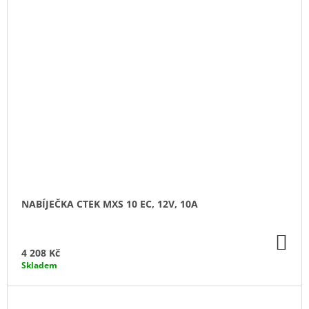
NABÍJEČKA CTEK MXS 10 EC, 12V, 10A
DO
KO
4 208 Kč
Skladem