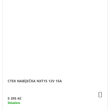
CTEK NABÍJEČKA NXT15 12V 15A
DO
KO
5 395 Kč
Skladem