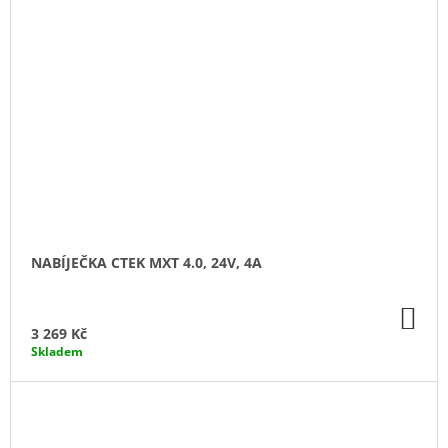
NABÍJEČKA CTEK MXT 4.0, 24V, 4A
DO
KO
3 269 Kč
Skladem