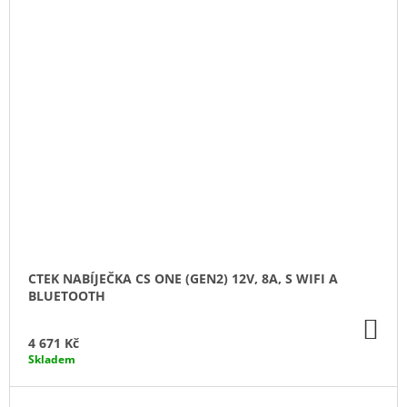
CTEK NABÍJEČKA CS ONE (GEN2) 12V, 8A, S WIFI A
BLUETOOTH
DO
KO
4 671 Kč
Skladem