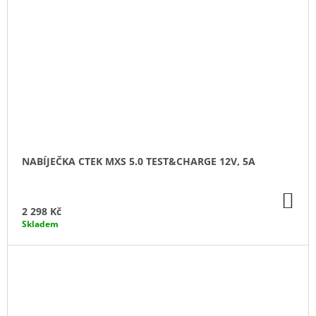
NABÍJEČKA CTEK MXS 5.0 TEST&CHARGE 12V, 5A
DO
KO
2 298 Kč
Skladem