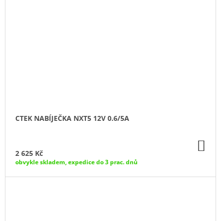
CTEK NABÍJEČKA NXT5 12V 0.6/5A
DO
KO
2 625 Kč
obvykle skladem, expedice do 3 prac. dnů