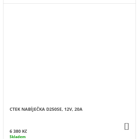
CTEK NABÍJEČKA D250SE, 12V, 20A
DO
KO
6 380 Kč
Skladem