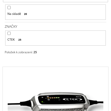
P
A
R
J
Na skladě
20
O
Í
D
T
ZNAČKY
U
?
K
CTEK
25
T
Ů
Položek k zobrazení:
25
HLEDAT
V
Ý
D
P
O
P
I
O
S
R
P
U
Č
R
U