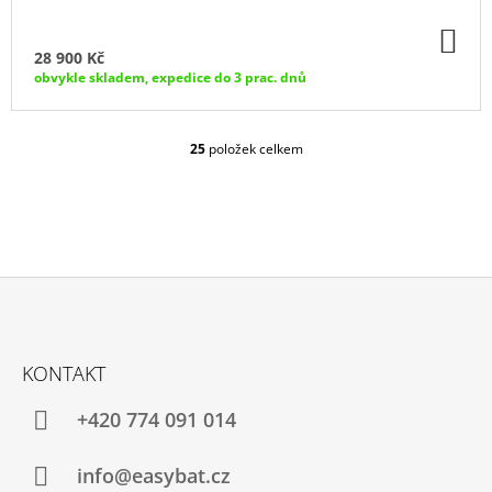
DO
KO
28 900 Kč
obvykle skladem, expedice do 3 prac. dnů
25
položek celkem
O
V
L
Á
D
A
C
Í
P
Z
R
Á
V
KONTAKT
P
K
Y
A
+420 774 091 014
V
T
Ý
P
Í
info@easybat.cz
I