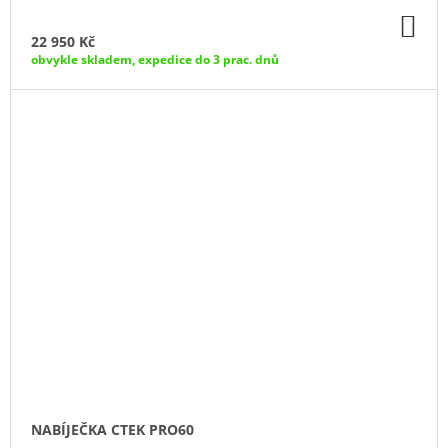
DO
KO
22 950 Kč
obvykle skladem, expedice do 3 prac. dnů
NABÍJEČKA CTEK PRO60