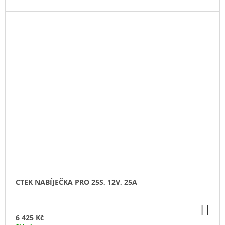
CTEK NABÍJEČKA PRO 25S, 12V, 25A
DO
KO
6 425 Kč