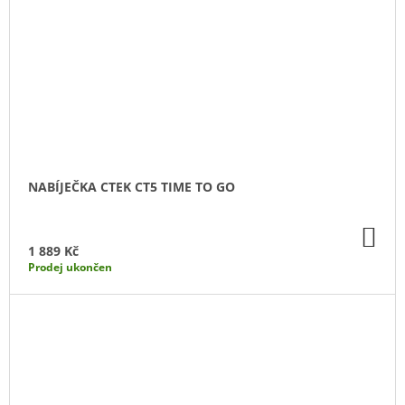
NABÍJEČKA CTEK CT5 TIME TO GO
DO
KO
1 889 Kč
Prodej ukončen