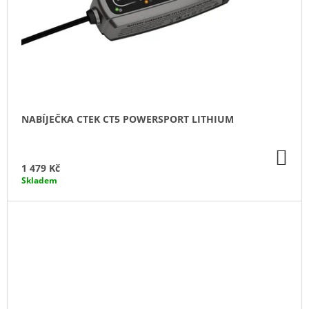
NABÍJEČKA CTEK CT5 POWERSPORT LITHIUM
DO
KO
1 479 Kč
Skladem