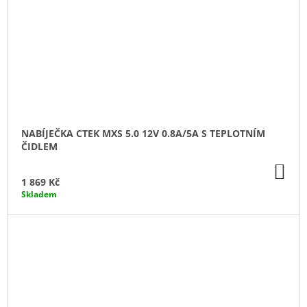
NABÍJEČKA CTEK MXS 5.0 12V 0.8A/5A S TEPLOTNÍM
ČIDLEM
DO
KO
1 869 Kč
Skladem