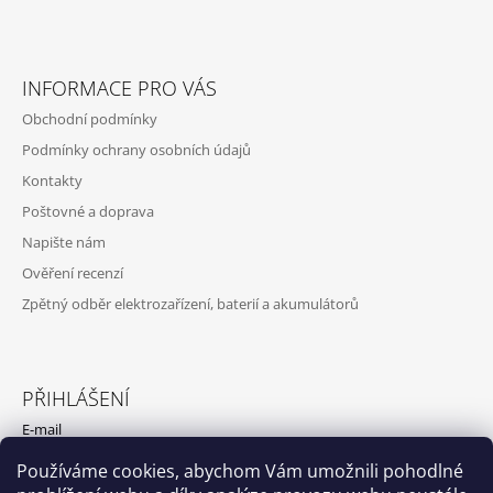
S
U
INFORMACE PRO VÁS
Obchodní podmínky
Podmínky ochrany osobních údajů
Kontakty
Poštovné a doprava
Napište nám
Ověření recenzí
Zpětný odběr elektrozařízení, baterií a akumulátorů
PŘIHLÁŠENÍ
E-mail
Používáme cookies, abychom Vám umožnili pohodlné
Heslo