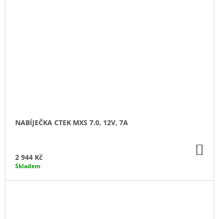
NABÍJEČKA CTEK MXS 7.0, 12V, 7A
DO
KO
2 944 Kč
Skladem