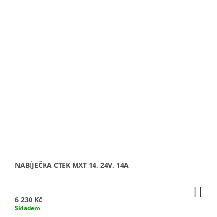
NABÍJEČKA CTEK MXT 14, 24V, 14A
DO
KO
6 230 Kč
Skladem