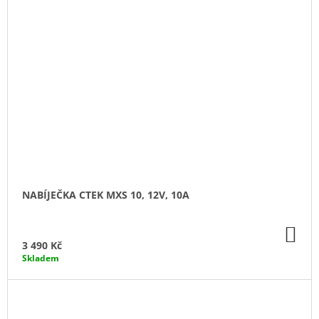
NABÍJEČKA CTEK MXS 10, 12V, 10A
DO
KO
3 490 Kč
Skladem