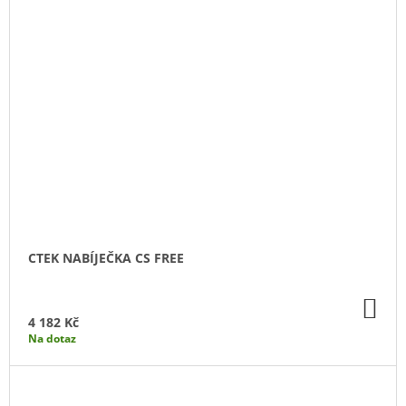
CTEK NABÍJEČKA CS FREE
DO
KO
4 182 Kč
Na dotaz