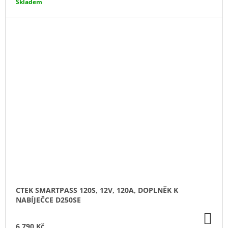
Skladem
CTEK SMARTPASS 120S, 12V, 120A, DOPLNĚK K
NABÍJEČCE D250SE
DO
KO
6 790 Kč