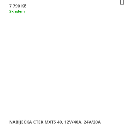
DO
KO
7 790 Kč
Skladem
NABÍJEČKA CTEK MXTS 40, 12V/40A, 24V/20A