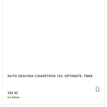
AUTO ZÁSUVKA CIGARETOVÁ 12V, OPTIMATE, TM68
DO
KO
335 Kč
na dotaz