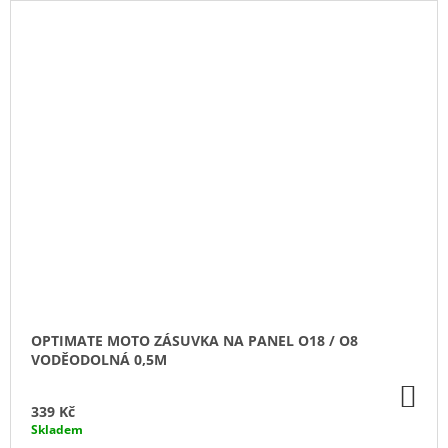
OPTIMATE MOTO ZÁSUVKA NA PANEL O18 / O8
VODĚODOLNÁ 0,5M
DO
KO
339 Kč
Skladem