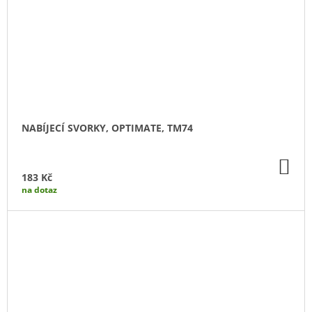
NABÍJECÍ SVORKY, OPTIMATE, TM74
DO
KO
183 Kč
na dotaz