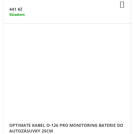
DO
KO
441 Kč
Skladem
OPTIMATE KABEL O-126 PRO MONITORING BATERIE DO
AUTOZÁSUVKY 25CM