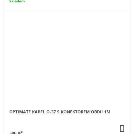
Skladem
OPTIMATE KABEL O-37 S KONEKTOREM OBDII 1M
DO
KO
386 Kč