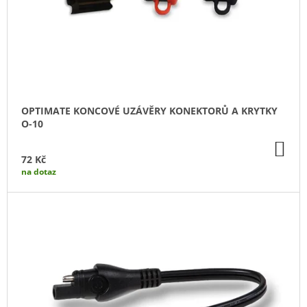
O
J
D
E
M
U
E
K
T
MOTOBATERIE
EXIDE
Ů
BIKE
OPTIMATE KONCOVÉ UZÁVĚRY KONEKTORŮ A KRYTKY
CONVENTIONAL
O-10
4AH,
12V,
DO
YB4L-
KO
72 Kč
B
na dotaz
299
Kč