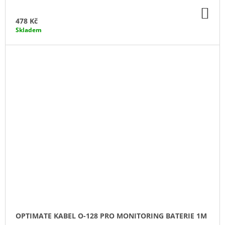
DO
KO
478 Kč
Skladem
OPTIMATE KABEL O-128 PRO MONITORING BATERIE 1M