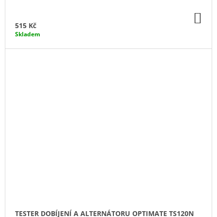
DO
KO
515 Kč
Skladem
TESTER DOBÍJENÍ A ALTERNÁTORU OPTIMATE TS120N