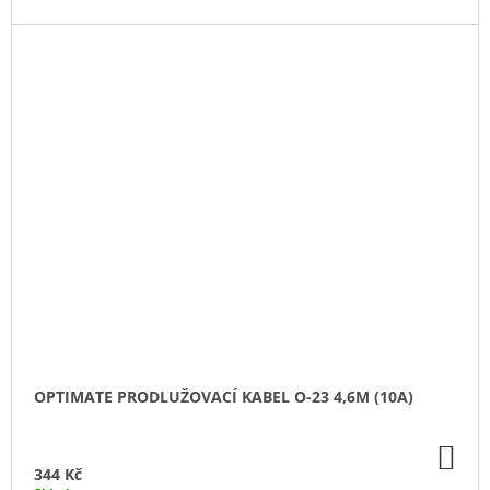
OPTIMATE PRODLUŽOVACÍ KABEL O-23 4,6M (10A)
DO
KO
344 Kč