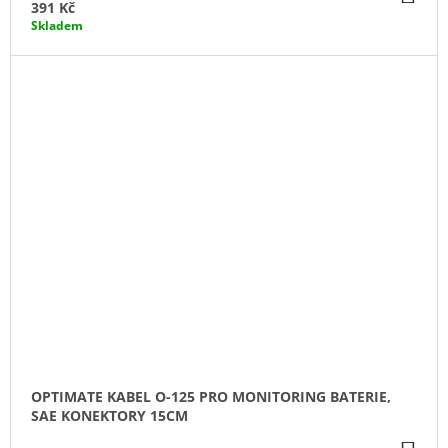
KO
391 Kč
Skladem
OPTIMATE KABEL O-125 PRO MONITORING BATERIE,
SAE KONEKTORY 15CM