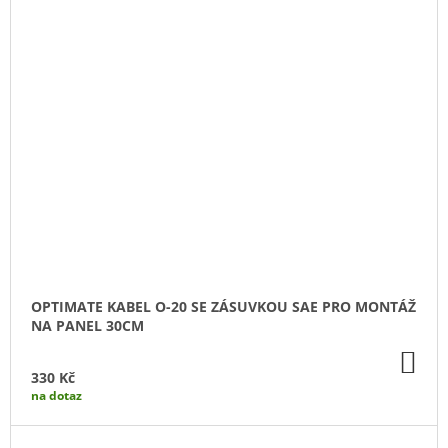
OPTIMATE KABEL O-20 SE ZÁSUVKOU SAE PRO MONTÁŽ
NA PANEL 30CM
DO
KO
330 Kč
na dotaz