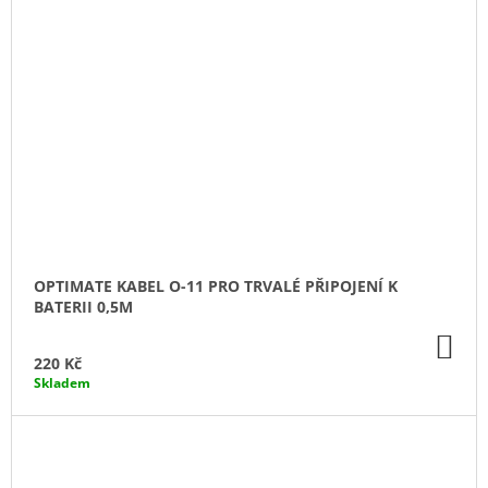
OPTIMATE KABEL O-11 PRO TRVALÉ PŘIPOJENÍ K
BATERII 0,5M
DO
KO
220 Kč
Skladem