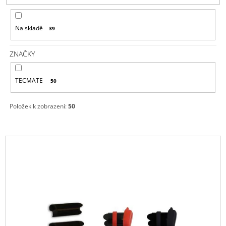
P
A
R
J
Na skladě
39
O
Í
D
T
ZNAČKY
U
?
K
TECMATE
50
T
Ů
Položek k zobrazení:
50
HLEDAT
V
Ý
D
P
O
P
I
O
S
R
P
U
Č
R
U