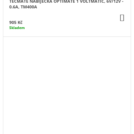
TECMATE NABÍJEČKA OPTIMATE 1 VOLTMATIC, 6V/12V -
0.6A, TM400A
DO
KO
905 Kč
Skladem