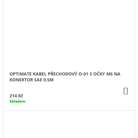
OPTIMATE KABEL PŘECHODOVÝ O-01 S OČKY M6 NA
KONEKTOR SAE 0,5M
DO
KO
214 Kč
Skladem