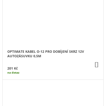
OPTIMATE KABEL O-12 PRO DOBÍJENÍ SKRZ 12V
AUTOZÁSUVKU 0,5M
DO
KO
201 Kč
na dotaz