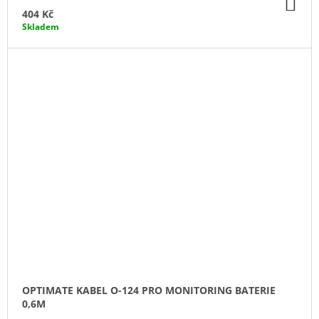
DO
KO
404 Kč
Skladem
OPTIMATE KABEL O-124 PRO MONITORING BATERIE
0,6M