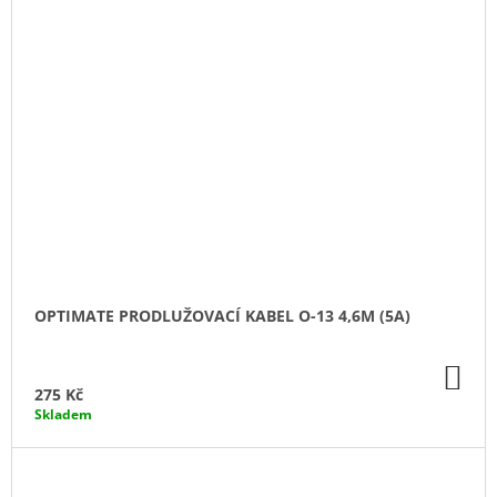
OPTIMATE PRODLUŽOVACÍ KABEL O-13 4,6M (5A)
DO
KO
275 Kč
Skladem