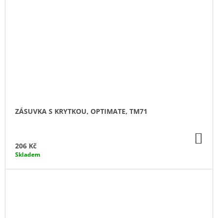
ZÁSUVKA S KRYTKOU, OPTIMATE, TM71
DO
KO
206 Kč
Skladem