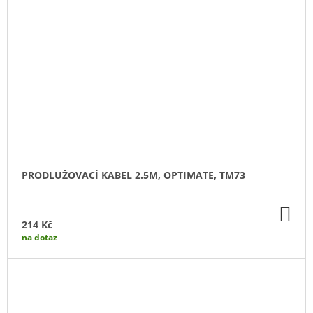
PRODLUŽOVACÍ KABEL 2.5M, OPTIMATE, TM73
DO
KO
214 Kč
na dotaz