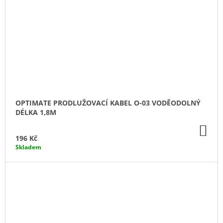
OPTIMATE PRODLUŽOVACÍ KABEL O-03 VODĚODOLNÝ
DÉLKA 1,8M
DO
KO
196 Kč
Skladem