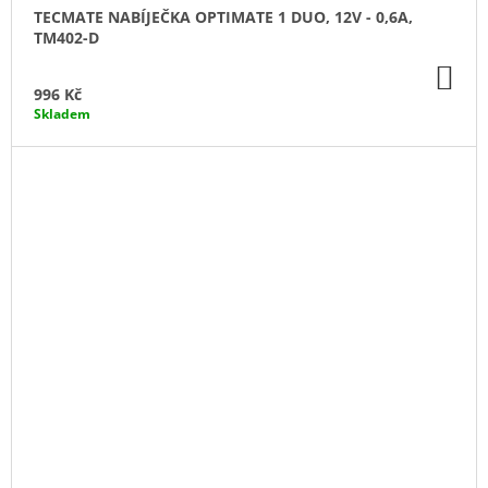
TECMATE NABÍJEČKA OPTIMATE 1 DUO, 12V - 0,6A,
TM402-D
DO
KO
996 Kč
Skladem