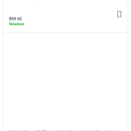
DO
KO
859 Kč
Skladem