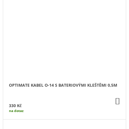
OPTIMATE KABEL O-14 S BATERIOVÝMI KLEŠTĚMI 0,5M
DO
KO
330 Kč
na dotaz