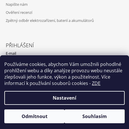
Napište nám
Ověření recenzí
Zpětný odběr elektrozařízení, baterií a akumulátorů
PŘIHLÁŠENÍ
E-mail
Používáme cookies, abychom Vám umožnili pohodlné
Heslo
prohlížení webu a díky analýze provozu webu neustále
zlepšovali jeho funkce, výkon a použitelnost. Více
PŘIHLÁSIT SE
informací k používání souborů cookies
-
ZDE
Nová registrace
Zapomenuté heslo
Nastavení
Odmítnout
Souhlasím
© 2026 EASYBAT.CZ. Všechna práva vyhrazena.
Vytvořil Shoptet