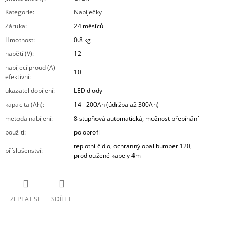
Kategorie
:
Nabíječky
Záruka
:
24 měsíců
Hmotnost
:
0.8 kg
napětí (V)
:
12
nabíjecí proud (A) -
10
efektivní
:
ukazatel dobíjení
:
LED diody
kapacita (Ah)
:
14 - 200Ah (údržba až 300Ah)
metoda nabíjení
:
8 stupňová automatická, možnost přepínání
použití
:
poloprofi
teplotní čidlo, ochranný obal bumper 120,
příslušenství
:
prodloužené kabely 4m
ZEPTAT SE
SDÍLET