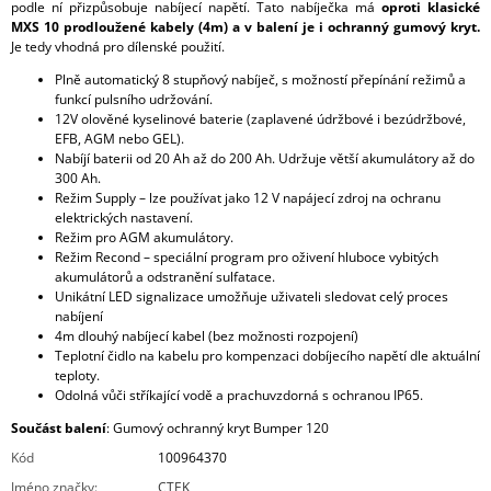
podle ní přizpůsobuje nabíjecí napětí. Tato nabíječka má
oproti klasické
MXS 10 prodloužené kabely (4m) a v balení je i ochranný gumový kryt.
Je tedy vhodná pro dílenské použití.
Plně automatický 8 stupňový nabíječ, s možností přepínání režimů a
funkcí pulsního udržování.
12V olověné kyselinové baterie (zaplavené údržbové i bezúdržbové,
EFB, AGM nebo GEL).
Nabíjí baterii od 20 Ah až do 200 Ah. Udržuje větší akumulátory až do
300 Ah.
Režim Supply – lze používat jako 12 V napájecí zdroj na ochranu
elektrických nastavení.
Režim pro AGM akumulátory.
Režim Recond – speciální program pro oživení hluboce vybitých
akumulátorů a odstranění sulfatace.
Unikátní LED signalizace umožňuje uživateli sledovat celý proces
nabíjení
4m dlouhý nabíjecí kabel (bez možnosti rozpojení)
Teplotní čidlo na kabelu pro kompenzaci dobíjecího napětí dle aktuální
teploty.
Odolná vůči stříkající vodě a prachuvzdorná s ochranou IP65.
Součást balení
: Gumový ochranný kryt Bumper 120
Kód
100964370
Jméno značky
:
CTEK