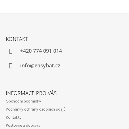
Z
Á
KONTAKT
P
A
+420 774 091 014
T
Í
info@easybat.cz
INFORMACE PRO VÁS
Obchodní podmínky
Podmínky ochrany osobních údajů
Kontakty
Poštovné a doprava