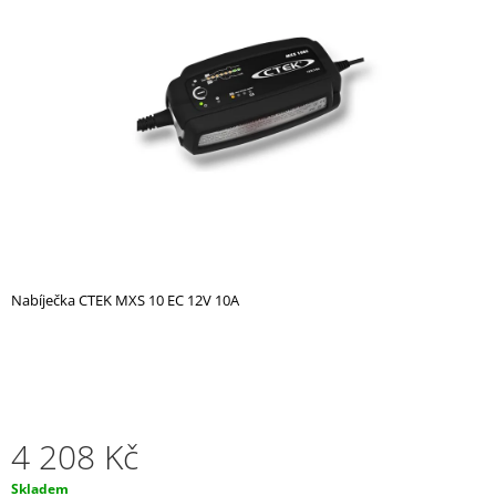
z
A
5
hvězdiček.
J
Í
T
?
HLEDAT
Nabíječka CTEK MXS 10 EC 12V 10A
D
O
P
O
R
4 208 Kč
U
Č
Měrná
Skladem
U