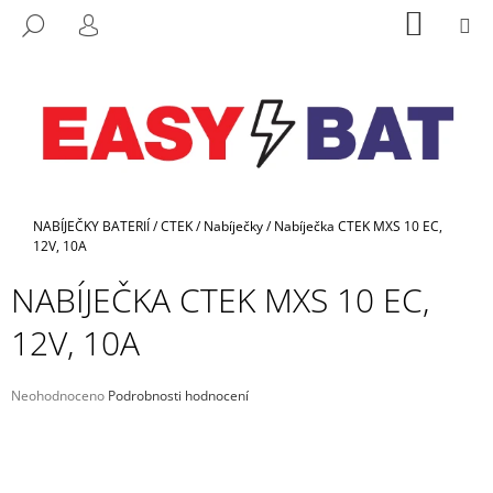
K
Přejít
NÁKUP
M
HLEDAT
na
KOŠÍK
O
PŘIHLÁŠENÍ
ZPĚT
ZPĚT
obsah
Š
Í
C
K
O
P
O
Domů
T
NABÍJEČKY BATERIÍ
/
CTEK
/
Nabíječky
/
Nabíječka CTEK MXS 10 EC,
12V, 10A
Ř
E
NABÍJEČKA CTEK MXS 10 EC,
B
12V, 10A
U
J
Průměrné
Neohodnoceno
Podrobnosti hodnocení
E
hodnocení
T
produktu
je
E
0,0
N