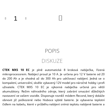
cena:
J
E
M
DO
E
KOŠÍKU
AUTOBATERIE
VARTA
BLUE
DYNAMIC
44AH,
12V,
POPIS
B18
1
DISKUZE
265
Kč
CTEK MXS 10 EC
je plně automatická 8 kroková nabíječka, řízená
mikroprocesorem. Nabíjecí proud je 10 A. Je určena pro 12 V baterie od 20
do 200 Ah a je vhodná až do 300 Ah pro udržovací nabíjení. Jedná se o
kompaktní, univerzální, skvěle vybavený 12V model pro náročné hobby i profi
uživatele. CTEK MXS 10 EC je výkonná nabíječka určená pro větší
akumulátory. Režim náhradního zdroje, který zabrání smazání důležitých
nastavení ve vašem vozidle. Disponuje rovněž módem Recond, který dokáže
obnovit již poškozené nebo hluboce vybité baterie.
Je vybavena teplotní
čidlem na kabelu, které v průběhu nabíjení snímá teplotu nabíjené baterie a