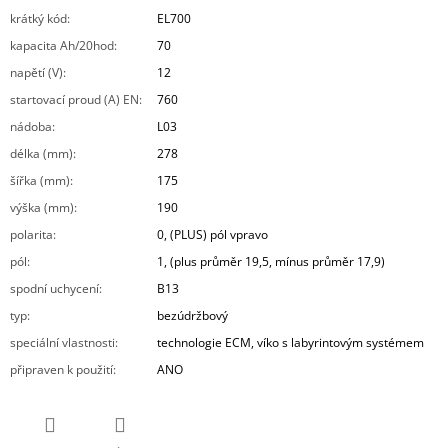
krátký kód
:
EL700
kapacita Ah/20hod
:
70
napětí (V)
:
12
startovací proud (A) EN
:
760
nádoba
:
L03
délka (mm)
:
278
šířka (mm)
:
175
výška (mm)
:
190
polarita
:
0, (PLUS) pól vpravo
pól
:
1, (plus průměr 19,5, mínus průměr 17,9)
spodní uchycení
:
B13
typ
:
bezúdržbový
speciální vlastnosti
:
technologie ECM, víko s labyrintovým systémem
připraven k použití
:
ANO