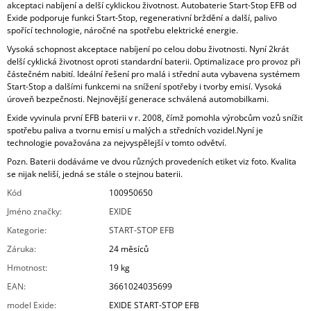
akceptaci nabíjení a delší cyklickou životnost. Autobaterie Start-Stop EFB od
Exide podporuje funkci Start-Stop, regenerativní brždění a další, palivo
spořící technologie, náročné na spotřebu elektrické energie.
Vysoká schopnost akceptace nabíjení po celou dobu životnosti. Nyní 2krát
delší cyklická životnost oproti standardní baterii. Optimalizace pro provoz při
částečném nabití. Ideální řešení pro malá i střední auta vybavena systémem
Start-Stop a dalšími funkcemi na snížení spotřeby i tvorby emisí. Vysoká
úroveň bezpečnosti. Nejnovější generace schválená automobilkami.
Exide vyvinula první EFB baterii v r. 2008, čímž pomohla výrobcům vozů snížit
spotřebu paliva a tvornu emisí u malých a středních vozidel.Nyní je
technologie považována za nejvyspělejší v tomto odvětví.
Pozn. Baterii dodáváme ve dvou různých provedeních etiket viz foto. Kvalita
se nijak neliší, jedná se stále o stejnou baterii.
Kód
100950650
Jméno značky
:
EXIDE
Kategorie
:
START-STOP EFB
Záruka
:
24 měsíců
Hmotnost
:
19 kg
EAN
:
3661024035699
model Exide
:
EXIDE START-STOP EFB