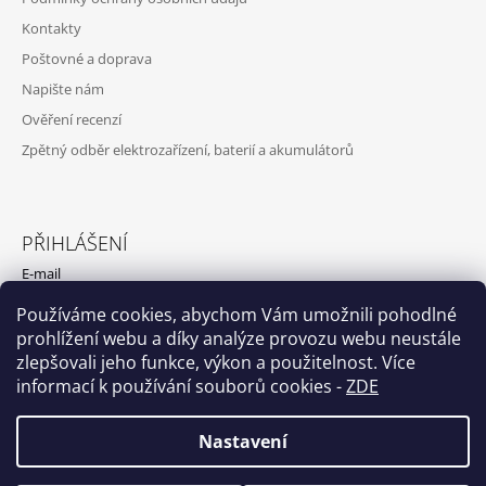
Kontakty
Poštovné a doprava
Napište nám
Ověření recenzí
Zpětný odběr elektrozařízení, baterií a akumulátorů
PŘIHLÁŠENÍ
E-mail
Používáme cookies, abychom Vám umožnili pohodlné
Heslo
prohlížení webu a díky analýze provozu webu neustále
zlepšovali jeho funkce, výkon a použitelnost. Více
PŘIHLÁSIT SE
informací k používání souborů cookies
-
ZDE
Nová registrace
Zapomenuté heslo
Nastavení