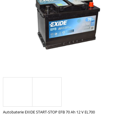
z
A
5
hvězdiček.
J
Í
T
?
HLEDAT
D
O
P
O
Autobaterie EXIDE START-STOP EFB 70 Ah 12 V EL700
R
U
Č
U