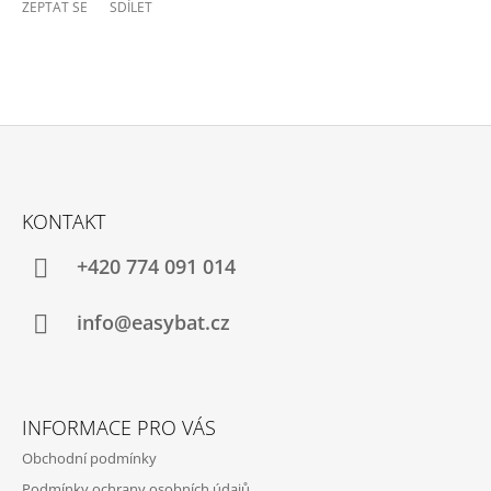
ZEPTAT SE
SDÍLET
Z
Á
KONTAKT
P
A
+420 774 091 014
T
Í
info@easybat.cz
INFORMACE PRO VÁS
Obchodní podmínky
Podmínky ochrany osobních údajů