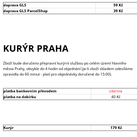
doprava GLS
59 Kč
doprava GLS ParcelShop
39 Kč
KURÝR PRAHA
Zboží bude doručeno přepravní kurýrní službou po celém území hlavního
města Prahy, obvykle do 4 hodin od objednání (je-li zboží skladem odesíláme
zpravidla do 60 minut - platí pro objednávky doručené do 15:00).
platba bankovním převodem
zdarma
platba na dobírku
40 Kč
Kurýr
179 Kč