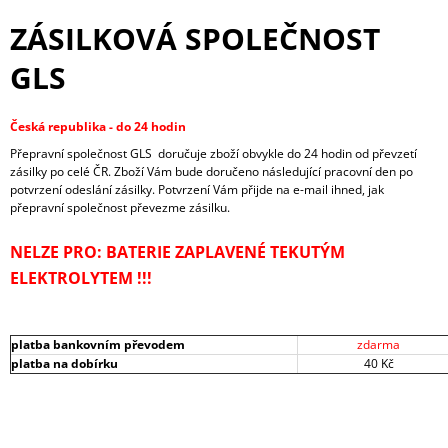
J
ZÁSILKOVÁ SPOLEČNOST
E
M
GLS
E
AUTOBATERIE
Česká republika - do 24 hodin
EXIDE
AGM,
Přepravní společnost GLS doručuje zboží obvykle do 24 hodin od převzetí
82AH,
zásilky po celé ČR. Zboží Vám bude doručeno následující pracovní den po
12V,
potvrzení odeslání zásilky. Potvrzení Vám přijde na e-mail ihned, jak
EK820
přepravní společnost převezme zásilku.
3
190
NELZE PRO: BATERIE ZAPLAVENÉ TEKUTÝM
Kč
ELEKTROLYTEM !!!
platba bankovním převodem
zdarma
platba na dobírku
40 Kč