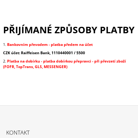
PŘIJÍMANÉ ZPŮSOBY PLATBY
1.
Bankovním převodem - platba předem na účet
CZK účet: Raiffeisen Bank, 1110440001 / 5500
2.
Platba na dobírku - platba dobírkou přepravci - při převzetí zboží
(FOFR, TopTrans, GLS, MESSENGER)
Z
Á
KONTAKT
P