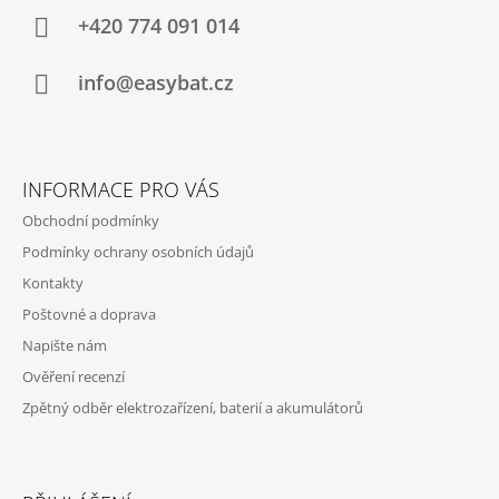
A
+420 774 091 014
T
Í
info@easybat.cz
INFORMACE PRO VÁS
Obchodní podmínky
Podmínky ochrany osobních údajů
Kontakty
Poštovné a doprava
Napište nám
Ověření recenzí
Zpětný odběr elektrozařízení, baterií a akumulátorů