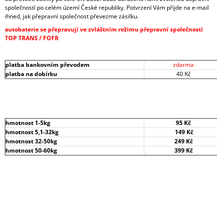
společností po celém území České republiky. Potvrzení Vám přijde na e-mail
A
ihned, jak přepravní společnost převezme zásilku.
J
autobaterie se přepravují ve zvláštním režimu přepravní společností
Í
TOP TRANS / FOFR
T
?
platba bankovním převodem
zdarma
platba na dobírku
40 Kč
HLEDAT
hmotnost 1-5kg
95 Kč
hmotnost 5,1-32kg
149 Kč
hmotnost 32-50kg
249 Kč
D
hmotnost 50-60kg
399 Kč
O
P
O
R
U
Č
U