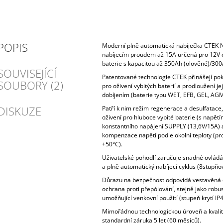
POPIS
Moderní plně automatická nabíječka CTEK 
nabíjecím proudem až 15A určená pro 12V o
baterie s kapacitou až 350Ah (olověné)/300A
SOUVISEJÍCÍ
Patentované technologie CTEK přinášejí pok
SOUBORY (2)
pro oživení vybitých baterií a prodloužení jej
dobíjením (baterie typu WET, EFB, GEL, AGM
DISKUZE
Patří k nim režim regenerace a desulfatace
oživení pro hluboce vybité baterie (s napět
konstantního napájení SUPPLY (13,6V/15A) 
kompenzace napětí podle okolní teploty (pro
+50°C).
Uživatelské pohodlí zaručuje snadné ovládá
a plně automatický nabíjecí cyklus (8stupňov
Důrazu na bezpečnost odpovídá vestavěná o
ochrana proti přepólování, stejně jako robu
umožňující venkovní použití (stupeň krytí IP4
Mimořádnou technologickou úroveň a kvalit
standardní záruka 5 let (60 měsíců).