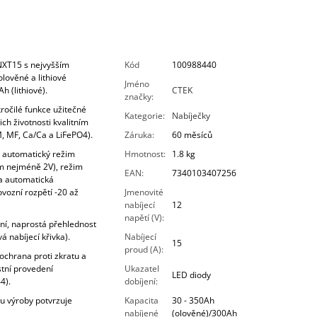
NXT15 s nejvyšším
Kód
100988440
lověné a lithiové
Jméno
h (lithiové).
CTEK
značky
:
ročilé funkce užitečné
Kategorie
:
Nabíječky
ich životnosti kvalitním
, MF, Ca/Ca a LiFePO4).
Záruka
:
60 měsíců
, automatický režim
Hmotnost
:
1.8 kg
ím nejméně 2V), režim
EAN
:
7340103407256
a automatická
vozní rozpětí -20 až
Jmenovité
nabíjecí
12
napětí (V)
:
ní, naprostá přehlednost
á nabíjecí křivka).
Nabíjecí
15
proud (A)
:
chrana proti zkratu a
stní provedení
Ukazatel
LED diody
4).
dobíjení
:
u výroby potvrzuje
Kapacita
30 - 350Ah
nabíjené
(olověné)/300Ah