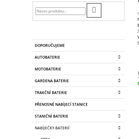
T
CONVENTIONAL 4AH, 12V, YB4L-B
R
299 Kč
HLEDAT
A
N
j
N
0
Í
K
z
Přeskočit
DOPORUČUJEME
A
kategorie
P
h
T
A
AUTOBATERIE
E
N
G
MOTOBATERIE
O
E
R
L
GARDENA BATERIE
I
E
c
TRAKČNÍ BATERIE
PŘENOSNÉ NABÍJECÍ STANICE
STANIČNÍ BATERIE
NABÍJEČKY BATERIÍ