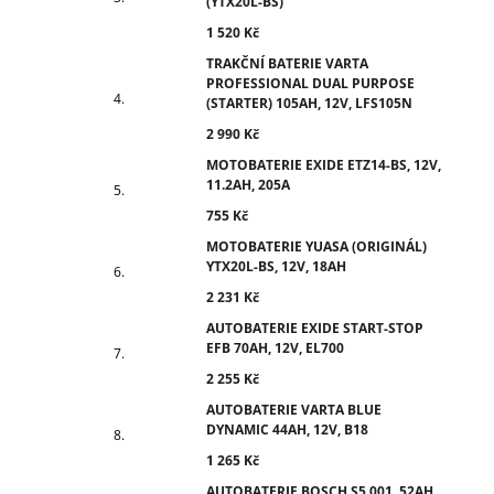
(YTX20L-BS)
1 520 Kč
TRAKČNÍ BATERIE VARTA
PROFESSIONAL DUAL PURPOSE
(STARTER) 105AH, 12V, LFS105N
2 990 Kč
MOTOBATERIE EXIDE ETZ14-BS, 12V,
11.2AH, 205A
755 Kč
MOTOBATERIE YUASA (ORIGINÁL)
YTX20L-BS, 12V, 18AH
2 231 Kč
AUTOBATERIE EXIDE START-STOP
EFB 70AH, 12V, EL700
2 255 Kč
AUTOBATERIE VARTA BLUE
DYNAMIC 44AH, 12V, B18
1 265 Kč
AUTOBATERIE BOSCH S5 001, 52AH,