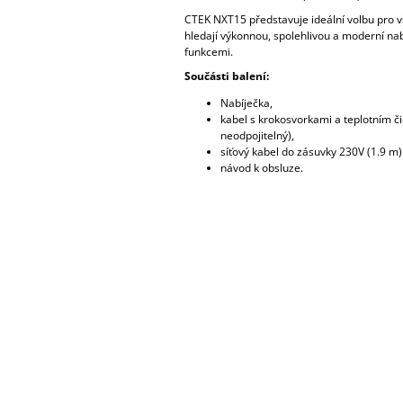
CTEK NXT15 představuje ideální volbu pro vš
hledají výkonnou, spolehlivou a moderní nab
funkcemi.
Součásti balení:
Nabíječka,
kabel s krokosvorkami a teplotním čid
neodpojitelný),
síťový kabel do zásuvky 230V (1.9 m)
návod k obsluze.