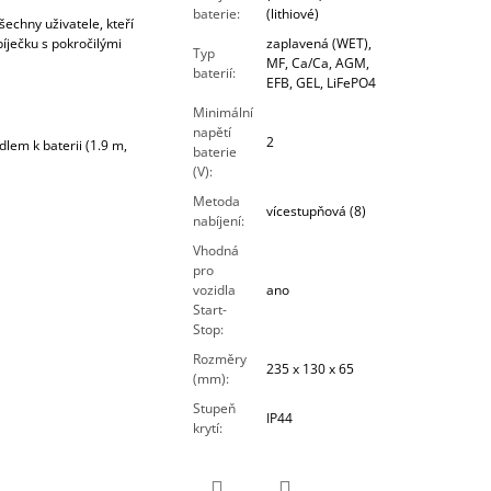
baterie
:
(lithiové)
echny uživatele, kteří
íječku s pokročilými
zaplavená (WET),
Typ
MF, Ca/Ca, AGM,
baterií
:
EFB, GEL, LiFePO4
Minimální
napětí
2
lem k baterii (1.9 m,
baterie
(V)
:
Metoda
vícestupňová (8)
nabíjení
:
Vhodná
pro
vozidla
ano
Start-
Stop
:
Rozměry
235 x 130 x 65
(mm)
:
Stupeň
IP44
krytí
: