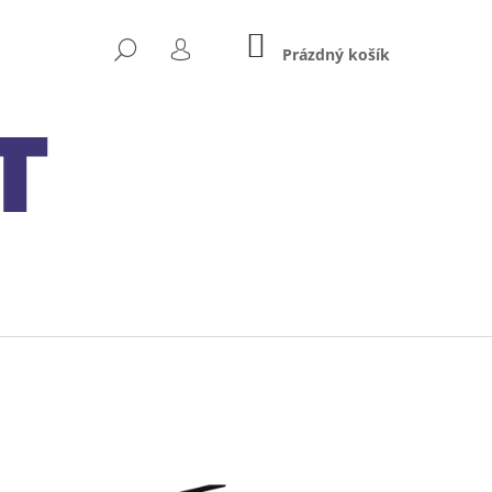
NÁKUPNÍ
HLEDAT
KOŠÍK
Prázdný košík
PŘIHLÁŠENÍ
Následující
XIDE BIKE AGM READY