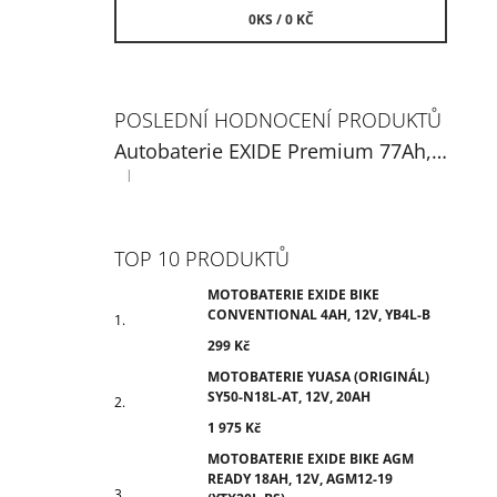
0
KS /
0 KČ
POSLEDNÍ HODNOCENÍ PRODUKTŮ
Autobaterie EXIDE Premium 77Ah, 12V, EA770
|
Hodnocení produktu je 5 z 5 hvězdiček.
TOP 10 PRODUKTŮ
MOTOBATERIE EXIDE BIKE
CONVENTIONAL 4AH, 12V, YB4L-B
299 Kč
MOTOBATERIE YUASA (ORIGINÁL)
SY50-N18L-AT, 12V, 20AH
1 975 Kč
MOTOBATERIE EXIDE BIKE AGM
READY 18AH, 12V, AGM12-19