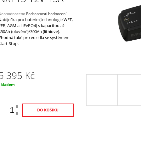
N18L-AT, 12V, 20AH
18AH, 12V, AGM1
1 975 Kč
1 520 Kč
Průměrné
Neohodnoceno
Podrobnosti hodnocení
hodnocení
Nabíječka pro baterie (technologie WET,
produktu
EFB, AGM a LiFePO4) s kapacitou až
e
350Ah (olověné)/300Ah (lithiové).
,0
Vhodná také pro vozidla se systémem
Start-Stop.
5
vězdiček.
5 395 Kč
Měrná
Skladem
ena:
DO KOŠÍKU