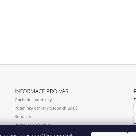
INFORMACE PRO VÁS
Obchodní podmínky
E
Podmínky ochrany osobních údajů
H
Kontakty
Poštovné a doprava
Napište nám
cookies, abychom Vám umožnili