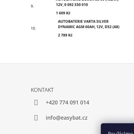
12V, 0 092 S50 010
1 609 Kč
AUTOBATERIE VARTA SILVER
DYNAMIC AGM 60AH, 12V, D52 (A8)
2 789 Kč
Z
Á
KONTAKT
P
A
+420 774 091 014
T
Í
info@easybat.cz
Používáme 