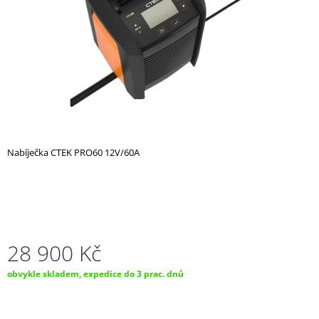
A
J
Í
T
?
Nabíječka CTEK PRO60 12V/60A
HLEDAT
D
O
28 900 Kč
P
O
Měrná
obvykle skladem, expedice do 3 prac. dnů
R
cena:
U
Č
U