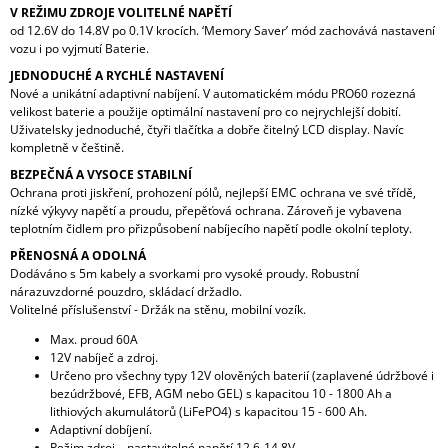
V REŽIMU ZDROJE VOLITELNÉ NAPĚTÍ
od 12.6V do 14.8V po 0.1V krocích. ‘Memory Saver’ mód zachovává nastavení
vozu i po vyjmutí Baterie.
JEDNODUCHÉ A RYCHLÉ NASTAVENÍ
Nové a unikátní adaptivní nabíjení. V automatickém módu PRO60 rozezná
velikost baterie a použije optimální nastavení pro co nejrychlejší dobití.
Uživatelsky jednoduché, čtyři tlačítka a dobře čitelný LCD display. Navíc
kompletně v češtině.
BEZPEČNÁ A VYSOCE STABILNÍ
Ochrana proti jiskření, prohození pólů, nejlepší EMC ochrana ve své třídě,
nízké výkyvy napětí a proudu, přepěťová ochrana. Zároveň je vybavena
teplotním čidlem pro přizpůsobení nabíjecího napětí podle okolní teploty.
PŘENOSNÁ A ODOLNÁ
Dodáváno s 5m kabely a svorkami pro vysoké proudy. Robustní
nárazuvzdorné pouzdro, skládací držadlo.
Volitelné příslušenství - Držák na stěnu, mobilní vozík.
Max. proud 60A
12V nabíječ a zdroj.
Určeno pro všechny typy 12V olověných baterií (zaplavené údržbové i
bezúdržbové, EFB, AGM nebo GEL) s kapacitou 10 - 1800 Ah a
lithiových akumulátorů (LiFePO4) s kapacitou 15 - 600 Ah.
Adaptivní dobíjení.
Režim zdroj – nastavitelné napětí 12,6-14,8V.