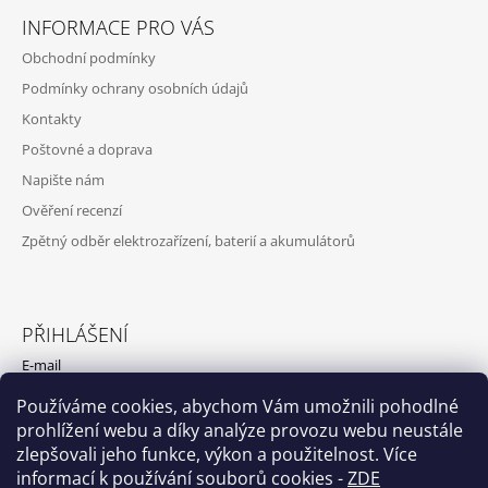
INFORMACE PRO VÁS
Obchodní podmínky
Podmínky ochrany osobních údajů
Kontakty
Poštovné a doprava
Napište nám
Ověření recenzí
Zpětný odběr elektrozařízení, baterií a akumulátorů
PŘIHLÁŠENÍ
E-mail
Používáme cookies, abychom Vám umožnili pohodlné
Heslo
prohlížení webu a díky analýze provozu webu neustále
zlepšovali jeho funkce, výkon a použitelnost. Více
PŘIHLÁSIT SE
informací k používání souborů cookies
-
ZDE