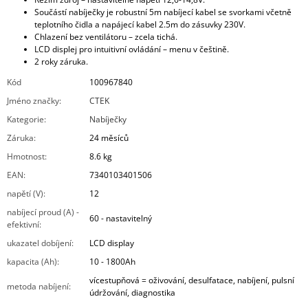
Součástí nabíječky je robustní 5m nabíjecí kabel se svorkami včetně
teplotního čidla a napájecí kabel 2.5m do zásuvky 230V.
Chlazení bez ventilátoru – zcela tichá.
LCD displej pro intuitivní ovládání – menu v češtině.
2 roky záruka.
Kód
100967840
Jméno značky
:
CTEK
Kategorie
:
Nabíječky
Záruka
:
24 měsíců
Hmotnost
:
8.6 kg
EAN
:
7340103401506
napětí (V)
:
12
nabíjecí proud (A) -
60 - nastavitelný
efektivní
:
ukazatel dobíjení
:
LCD display
kapacita (Ah)
:
10 - 1800Ah
vícestupňová = oživování, desulfatace, nabíjení, pulsní
metoda nabíjení
:
údržování, diagnostika