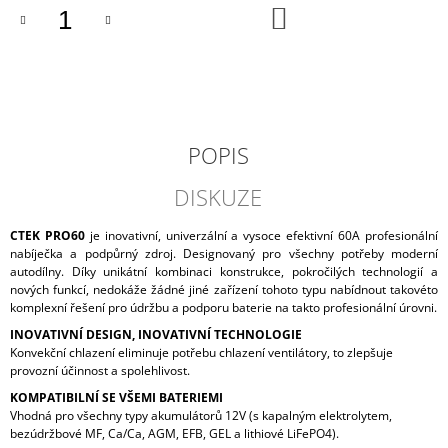
DO
J
KOŠÍKU
E
M
E
AUTOBATERIE
BOSCH
POPIS
S5
001,
52AH,
DISKUZE
12V,
0
CTEK PRO60
je inovativní, univerzální a vysoce efektivní 60A profesionální
092
S50
nabíječka a podpůrný zdroj. Designovaný pro všechny potřeby moderní
010
autodílny. Díky unikátní kombinaci konstrukce, pokročilých technologií a
nových funkcí, nedokáže žádné jiné zařízení tohoto typu nabídnout takovéto
1
komplexní řešení pro údržbu a podporu baterie na takto profesionální úrovni.
609
Kč
INOVATIVNÍ DESIGN, INOVATIVNÍ TECHNOLOGIE
Konvekční chlazení eliminuje potřebu chlazení ventilátory, to zlepšuje
provozní účinnost a spolehlivost.
KOMPATIBILNÍ SE VŠEMI BATERIEMI
Vhodná pro všechny typy akumulátorů 12V (s kapalným elektrolytem,
bezúdržbové MF, Ca/Ca, AGM, EFB, GEL a lithiové LiFePO4).