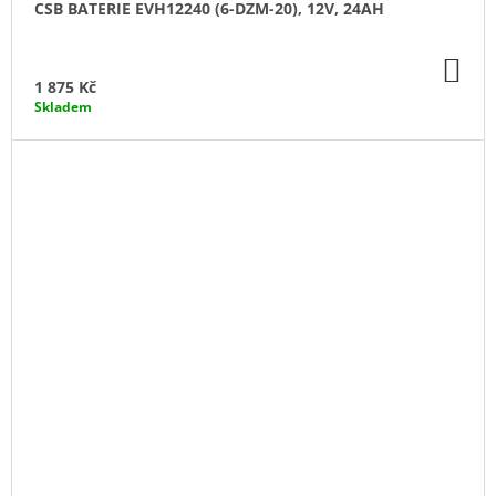
CSB BATERIE EVH12240 (6-DZM-20), 12V, 24AH
DO
KO
1 875 Kč
Skladem