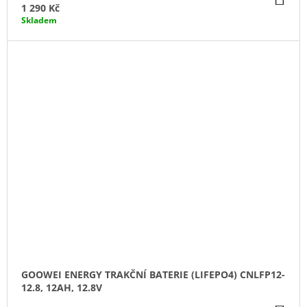
KO
1 290 Kč
Skladem
GOOWEI ENERGY TRAKČNÍ BATERIE (LIFEPO4) CNLFP12-
12.8, 12AH, 12.8V