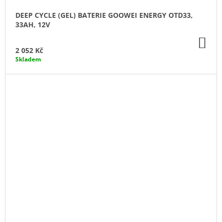
DEEP CYCLE (GEL) BATERIE GOOWEI ENERGY OTD33,
33AH, 12V
DO
KO
2 052 Kč
Skladem