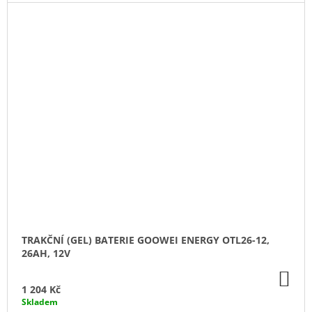
TRAKČNÍ (GEL) BATERIE GOOWEI ENERGY OTL26-12,
26AH, 12V
DO
KO
1 204 Kč
Skladem