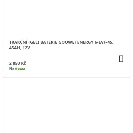
TRAKČNÍ (GEL) BATERIE GOOWEI ENERGY 6-EVF-45,
45AH, 12V
DO
KO
2 850 Kč
Na dotaz