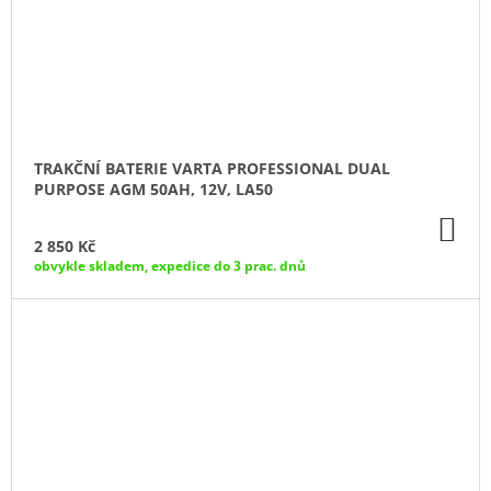
TRAKČNÍ BATERIE VARTA PROFESSIONAL DUAL
PURPOSE AGM 50AH, 12V, LA50
DO
KO
2 850 Kč
obvykle skladem, expedice do 3 prac. dnů