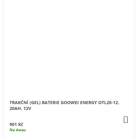
TRAKČNÍ (GEL) BATERIE GOOWEI ENERGY OTL20-12,
20AH, 12V
DO
KO
901 Kč
Na dotaz