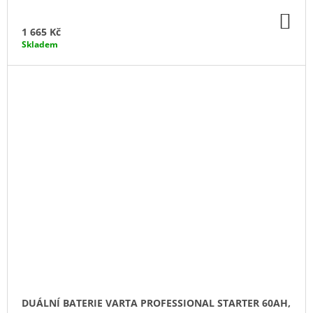
DO
KO
1 665 Kč
Skladem
DUÁLNÍ BATERIE VARTA PROFESSIONAL STARTER 60AH,