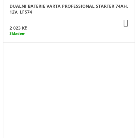
DUÁLNÍ BATERIE VARTA PROFESSIONAL STARTER 74AH,
12V, LFS74
DO
KO
2 023 Kč
Skladem