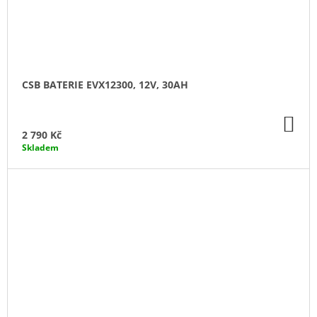
CSB BATERIE EVX12300, 12V, 30AH
DO
KO
2 790 Kč
Skladem