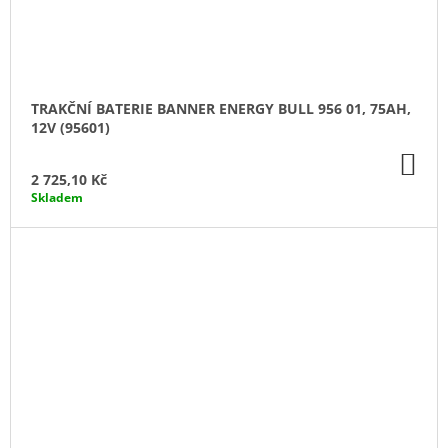
TRAKČNÍ BATERIE BANNER ENERGY BULL 956 01, 75AH,
12V (95601)
DO
KO
2 725,10 Kč
Skladem