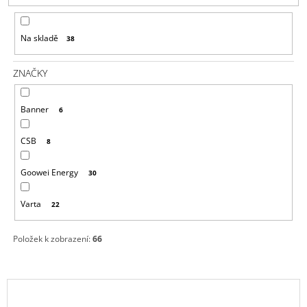
P
A
R
J
Na skladě
38
O
Í
D
T
ZNAČKY
U
?
K
Banner
6
T
Ů
CSB
8
HLEDAT
Goowei Energy
30
Varta
22
D
O
Položek k zobrazení:
66
P
O
R
U
V
Č
Ý
U