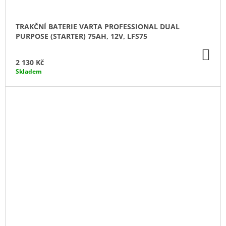
TRAKČNÍ BATERIE VARTA PROFESSIONAL DUAL
PURPOSE (STARTER) 75AH, 12V, LFS75
DO
KO
2 130 Kč
Skladem