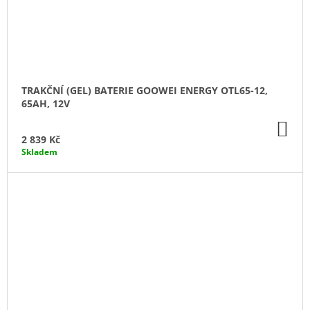
TRAKČNÍ (GEL) BATERIE GOOWEI ENERGY OTL65-12,
65AH, 12V
DO
KO
2 839 Kč
Skladem