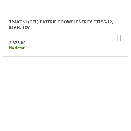
TRAKČNÍ (GEL) BATERIE GOOWEI ENERGY OTL55-12,
55AH, 12V
DO
KO
2 375 Kč
Na dotaz