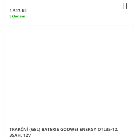
DO
KO
1 513 Kč
Skladem
TRAKČNÍ (GEL) BATERIE GOOWEI ENERGY OTL35-12,
35AH, 12V