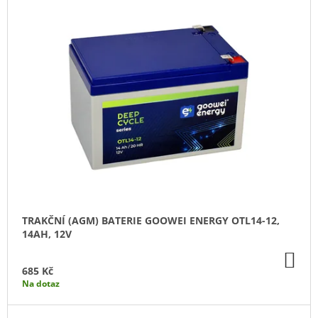
TRAKČNÍ (AGM) BATERIE GOOWEI ENERGY OTL14-12,
14AH, 12V
DO
KO
685 Kč
Na dotaz