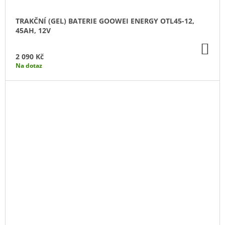
TRAKČNÍ (GEL) BATERIE GOOWEI ENERGY OTL45-12,
45AH, 12V
DO
KO
2 090 Kč
Na dotaz