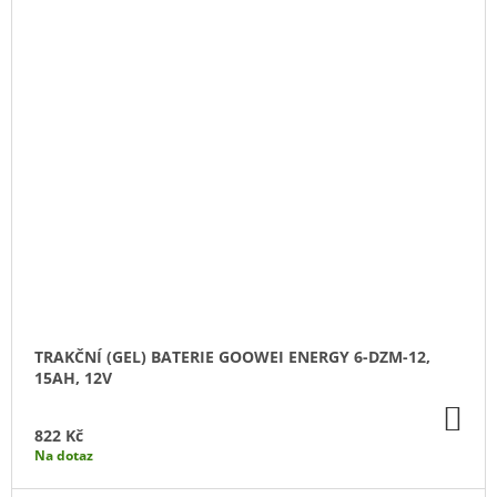
TRAKČNÍ (GEL) BATERIE GOOWEI ENERGY 6-DZM-12,
15AH, 12V
DO
KO
822 Kč
Na dotaz