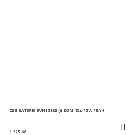
CSB BATERIE EVH12150 (6-DZM-12), 12V, 15AH
DO
KO
1 225 Kč