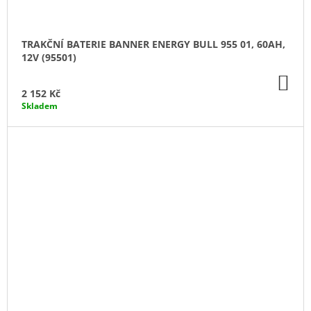
TRAKČNÍ BATERIE BANNER ENERGY BULL 955 01, 60AH,
12V (95501)
DO
KO
2 152 Kč
Skladem