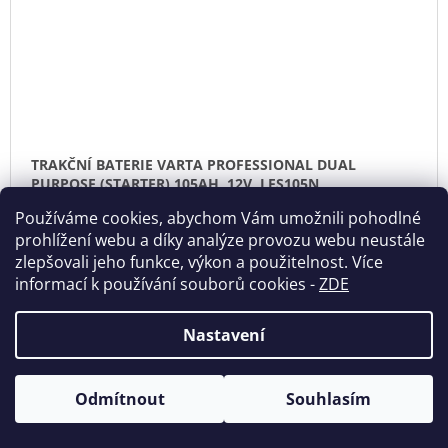
TRAKČNÍ BATERIE VARTA PROFESSIONAL DUAL
PURPOSE (STARTER) 105AH, 12V, LFS105N
DO
Používáme cookies, abychom Vám umožnili pohodlné
KO
2 990 Kč
prohlížení webu a díky analýze provozu webu neustále
Skladem
zlepšovali jeho funkce, výkon a použitelnost. Více
informací k používání souborů cookies
-
ZDE
Nastavení
Odmítnout
Souhlasím