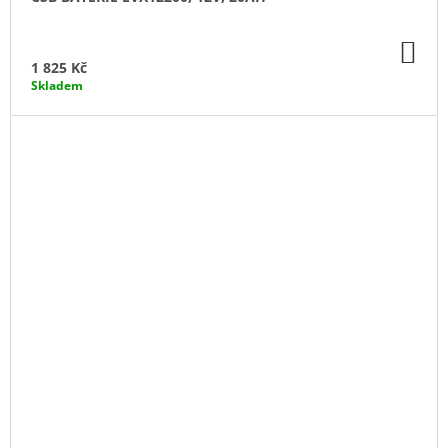
DO
KO
1 825 Kč
Skladem