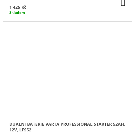
DO
KO
1 425 Kč
Skladem
DUÁLNÍ BATERIE VARTA PROFESSIONAL STARTER 52AH,
12V, LFS52