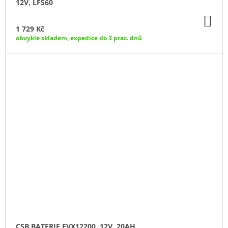
12V, LFS60
DO
KO
1 729 Kč
obvykle skladem, expedice do 3 prac. dnů
CSB BATERIE EVX12200, 12V, 20AH