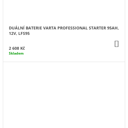
DUÁLNÍ BATERIE VARTA PROFESSIONAL STARTER 95AH,
12V, LFS95
DO
KO
2 608 Kč
Skladem