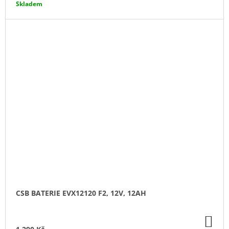
Skladem
CSB BATERIE EVX12120 F2, 12V, 12AH
DO
KO