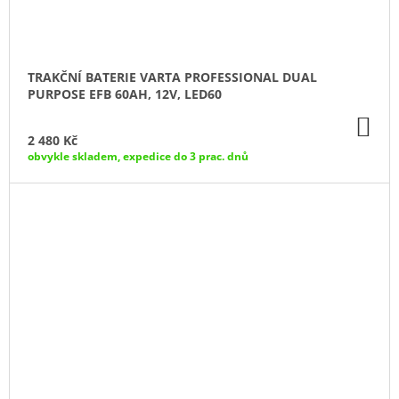
TRAKČNÍ BATERIE VARTA PROFESSIONAL DUAL
PURPOSE EFB 60AH, 12V, LED60
DO
KO
2 480 Kč
obvykle skladem, expedice do 3 prac. dnů