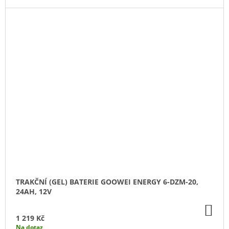
TRAKČNÍ (GEL) BATERIE GOOWEI ENERGY 6-DZM-20,
24AH, 12V
DO
KO
1 219 Kč
Na dotaz