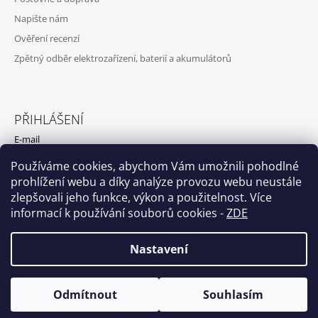
Napište nám
Ověření recenzí
Zpětný odběr elektrozařízení, baterií a akumulátorů
PŘIHLÁŠENÍ
E-mail
Používáme cookies, abychom Vám umožnili pohodlné
Heslo
prohlížení webu a díky analýze provozu webu neustále
zlepšovali jeho funkce, výkon a použitelnost. Více
PŘIHLÁSIT SE
informací k používání souborů cookies
-
ZDE
Nová registrace
Zapomenuté heslo
Nastavení
Odmítnout
Souhlasím
© 2026 EASYBAT.CZ. Všechna práva vyhrazena.
Vytvořil Shoptet