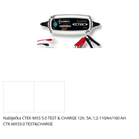
z
A
5
hvězdiček.
J
Í
T
?
HLEDAT
D
O
P
O
Nabíječka CTEK MXS 5.0 TEST & CHARGE 12V, 5A, 1,2-110AH/160 AH
R
CTK.MXS5.0 TEST&CHARGE
U
Č
U