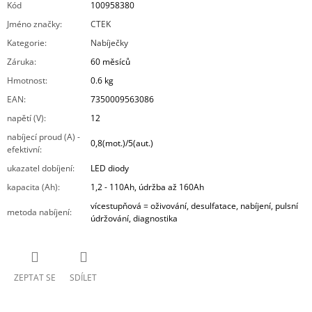
Kód
100958380
Jméno značky
:
CTEK
Kategorie
:
Nabíječky
Záruka
:
60 měsíců
Hmotnost
:
0.6 kg
EAN
:
7350009563086
napětí (V)
:
12
nabíjecí proud (A) -
0,8(mot.)/5(aut.)
efektivní
:
ukazatel dobíjení
:
LED diody
kapacita (Ah)
:
1,2 - 110Ah, údržba až 160Ah
vícestupňová = oživování, desulfatace, nabíjení, pulsní
metoda nabíjení
:
údržování, diagnostika
ZEPTAT SE
SDÍLET