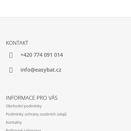
Z
Á
KONTAKT
P
A
+420 774 091 014
T
Í
info@easybat.cz
INFORMACE PRO VÁS
Obchodní podmínky
Podmínky ochrany osobních údajů
Kontakty
Poštovné a doprava