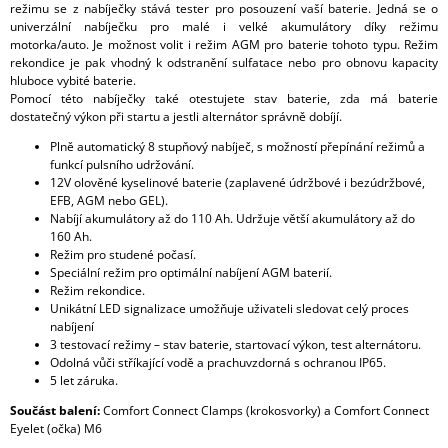
režimu se z nabíječky stává tester pro posouzení vaší baterie. Jedná se o
univerzální nabíječku pro malé i velké akumulátory díky režimu
motorka/auto. Je možnost volit i režim AGM pro baterie tohoto typu. Režim
rekondice je pak vhodný k odstranění sulfatace nebo pro obnovu kapacity
hluboce vybité baterie.
Pomocí této nabíječky také otestujete stav baterie, zda má baterie
dostatečný výkon při startu a jestli alternátor správně dobíjí.
Plně automatický 8 stupňový nabíječ, s možností přepínání režimů a
funkcí pulsního udržování.
12V olověné kyselinové baterie (zaplavené údržbové i bezúdržbové,
EFB, AGM nebo GEL).
Nabíjí akumulátory až do 110 Ah. Udržuje větší akumulátory až do
160 Ah.
Režim pro studené počasí.
Speciální režim pro optimální nabíjení AGM baterií.
Režim rekondice.
Unikátní LED signalizace umožňuje uživateli sledovat celý proces
nabíjení
3 testovací režimy – stav baterie, startovací výkon, test alternátoru.
Odolná vůči stříkající vodě a prachuvzdorná s ochranou IP65.
5 let záruka.
Součást balení:
Comfort Connect Clamps (krokosvorky) a Comfort Connect
Eyelet (očka) M6