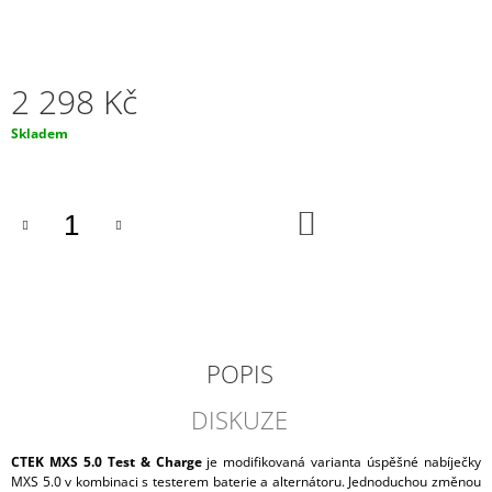
J
E
M
E
2 298 Kč
AUTOBATERIE
Měrná
Skladem
EXIDE
cena:
PREMIUM
64AH,
12V,
DO
EA640
KOŠÍKU
1
540
Kč
POPIS
DISKUZE
CTEK MXS 5.0 Test & Charge
je modifikovaná varianta úspěšné nabíječky
MXS 5.0 v kombinaci s testerem baterie a alternátoru. Jednoduchou změnou