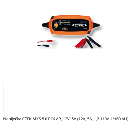
z
A
5
hvězdiček.
J
Í
T
?
HLEDAT
D
O
P
O
Nabíječka CTEK MXS 5.0 POLAR, 12V, 5A (12V, 5A, 1,2-110AH/160 AH)
R
U
Č
U