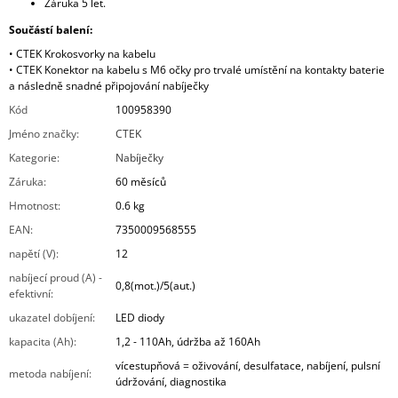
Záruka 5 let.
Součástí balení:
• CTEK Krokosvorky na kabelu
• CTEK Konektor na kabelu s M6 očky pro trvalé umístění na kontakty baterie
a následně snadné připojování nabíječky
Kód
100958390
Jméno značky
:
CTEK
Kategorie
:
Nabíječky
Záruka
:
60 měsíců
Hmotnost
:
0.6 kg
EAN
:
7350009568555
napětí (V)
:
12
nabíjecí proud (A) -
0,8(mot.)/5(aut.)
efektivní
:
ukazatel dobíjení
:
LED diody
kapacita (Ah)
:
1,2 - 110Ah, údržba až 160Ah
vícestupňová = oživování, desulfatace, nabíjení, pulsní
metoda nabíjení
:
údržování, diagnostika