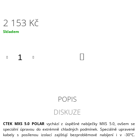
J
E
M
2 153 Kč
E
Měrná
Skladem
AUTOBATERIE
cena:
VARTA
BLUE
DYNAMIC
DO
74AH,
KOŠÍKU
12V,
E11
2
034
Kč
POPIS
DISKUZE
CTEK MXS 5.0 POLAR
vychází z úspěšné nabíječky MXS 5.0, ovšem se
speciální úpravou do extrémně chladných podmínek. Speciálně upravené
kabely s posílenou izolací zajišťují bezproblémové nabíjení i v -30°C.