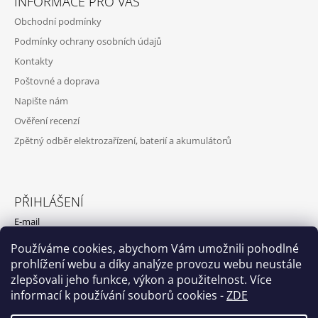
INFORMACE PRO VÁS
Obchodní podmínky
Podmínky ochrany osobních údajů
Kontakty
Poštovné a doprava
Napište nám
Ověření recenzí
Zpětný odběr elektrozařízení, baterií a akumulátorů
PŘIHLÁŠENÍ
E-mail
Používáme cookies, abychom Vám umožnili pohodlné
Heslo
prohlížení webu a díky analýze provozu webu neustále
zlepšovali jeho funkce, výkon a použitelnost. Více
PŘIHLÁSIT SE
informací k používání souborů cookies
-
ZDE
Nová registrace
Zapomenuté heslo