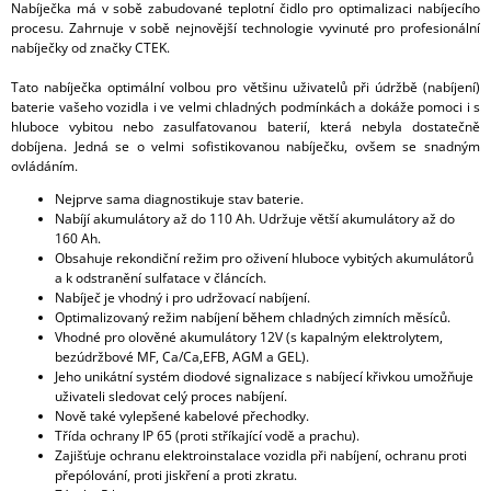
Nabíječka má v sobě zabudované teplotní čidlo pro optimalizaci nabíjecího
procesu. Zahrnuje v sobě nejnovější technologie vyvinuté pro profesionální
nabíječky od značky CTEK.
Tato nabíječka optimální volbou pro většinu uživatelů při údržbě (nabíjení)
baterie vašeho vozidla i ve velmi chladných podmínkách a dokáže pomoci i s
hluboce vybitou nebo zasulfatovanou baterií, která nebyla dostatečně
dobíjena. Jedná se o velmi sofistikovanou nabíječku, ovšem se snadným
ovládáním.
Nejprve sama diagnostikuje stav baterie.
Nabíjí akumulátory až do 110 Ah. Udržuje větší akumulátory až do
160 Ah.
Obsahuje rekondiční režim pro oživení hluboce vybitých akumulátorů
a k odstranění sulfatace v článcích.
Nabíječ je vhodný i pro udržovací nabíjení.
Optimalizovaný režim nabíjení během chladných zimních měsíců.
Vhodné pro olověné akumulátory 12V (s kapalným elektrolytem,
bezúdržbové MF, Ca/Ca,EFB, AGM a GEL).
Jeho unikátní systém diodové signalizace s nabíjecí křivkou umožňuje
uživateli sledovat celý proces nabíjení.
Nově také vylepšené kabelové přechodky.
Třída ochrany IP 65 (proti stříkající vodě a prachu).
Zajišťuje ochranu elektroinstalace vozidla při nabíjení, ochranu proti
přepólování, proti jiskření a proti zkratu.