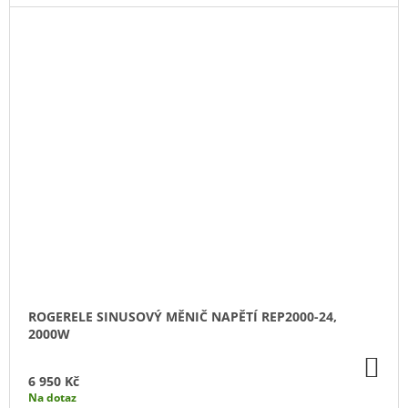
ROGERELE SINUSOVÝ MĚNIČ NAPĚTÍ REP2000-24,
2000W
DO
KO
6 950 Kč
Na dotaz