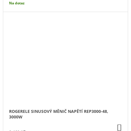
Na dotaz
ROGERELE SINUSOVÝ MĚNIČ NAPĚTÍ REP3000-48,
3000W
DO
KO