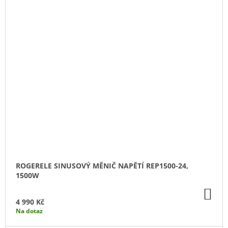
ROGERELE SINUSOVÝ MĚNIČ NAPĚTÍ REP1500-24,
1500W
DO
KO
4 990 Kč
Na dotaz