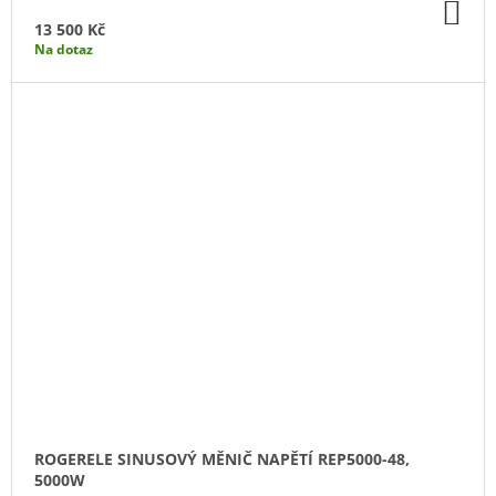
DO
KO
13 500 Kč
Na dotaz
ROGERELE SINUSOVÝ MĚNIČ NAPĚTÍ REP5000-48,
5000W