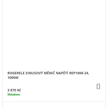
ROGERELE SINUSOVÝ MĚNIČ NAPĚTÍ REP1000-24,
1000W
DO
KO
3 870 Kč
Skladem