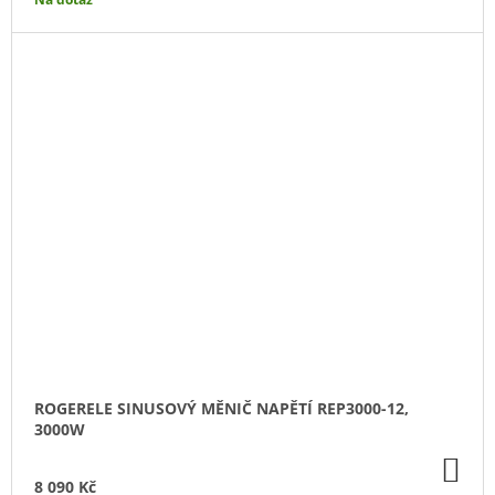
ROGERELE SINUSOVÝ MĚNIČ NAPĚTÍ REP3000-12,
3000W
DO
KO
8 090 Kč