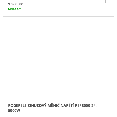
KO
9 360 Kč
Skladem
ROGERELE SINUSOVÝ MĚNIČ NAPĚTÍ REP5000-24,
5000W