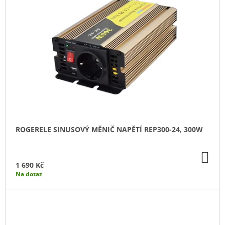
J
E
M
E
AUTOBATERIE
VARTA
BLUE
DYNAMIC
74AH,
12V,
E11
2
ROGERELE SINUSOVÝ MĚNIČ NAPĚTÍ REP300-24, 300W
034
Kč
DO
KO
1 690 Kč
Na dotaz