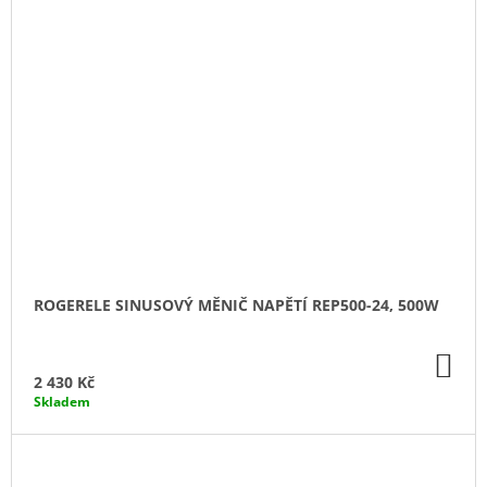
ROGERELE SINUSOVÝ MĚNIČ NAPĚTÍ REP500-24, 500W
DO
KO
2 430 Kč
Skladem