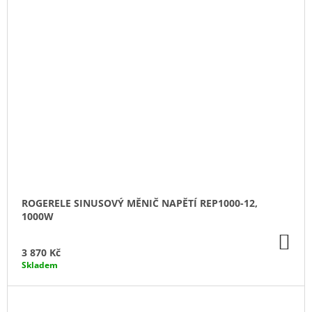
ROGERELE SINUSOVÝ MĚNIČ NAPĚTÍ REP1000-12,
1000W
DO
KO
3 870 Kč
Skladem