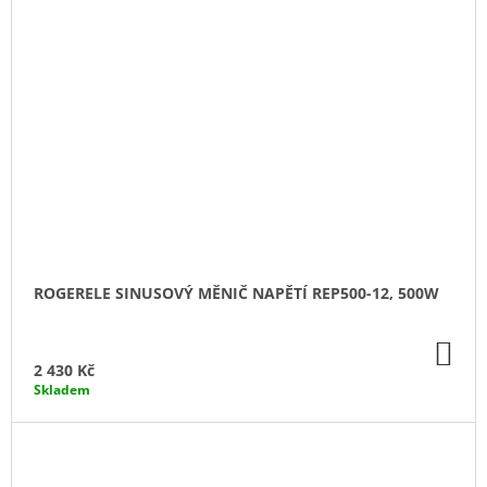
ROGERELE SINUSOVÝ MĚNIČ NAPĚTÍ REP500-12, 500W
DO
KO
2 430 Kč
Skladem