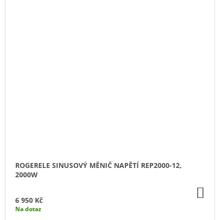
ROGERELE SINUSOVÝ MĚNIČ NAPĚTÍ REP2000-12,
2000W
DO
KO
6 950 Kč
Na dotaz