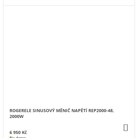
ROGERELE SINUSOVÝ MĚNIČ NAPĚTÍ REP2000-48,
2000W
DO
KO
6 950 Kč
Na dotaz