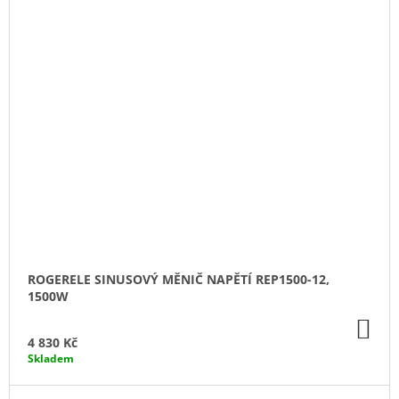
ROGERELE SINUSOVÝ MĚNIČ NAPĚTÍ REP1500-12,
1500W
DO
KO
4 830 Kč
Skladem