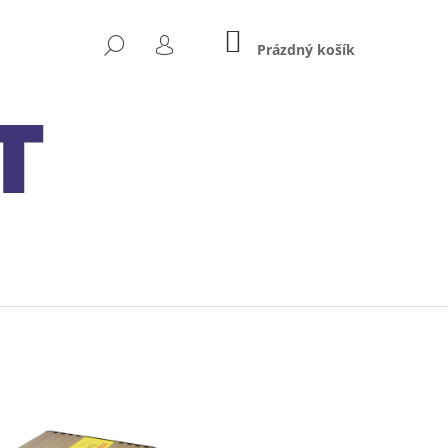
NÁKUPNÍ
HLEDAT
KOŠÍK
Prázdný košík
PŘIHLÁŠENÍ
Následující
XIDE BIKE AGM READY