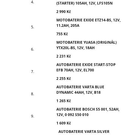
(STARTER) 105AH, 12V, LFS105N
2 990 Kč
MOTOBATERIE EXIDE ETZ14-BS, 12V,
11.2AH, 205A
755 Kč
MOTOBATERIE YUASA (ORIGINÁL)
YTX20L-BS, 12V, 18AH
2 231 Kč
AUTOBATERIE EXIDE START-STOP
EFB 70AH, 12V, EL700
2 255 Kč
AUTOBATERIE VARTA BLUE
DYNAMIC 44AH, 12V, B18
1 265 Kč
AUTOBATERIE BOSCH S5 001, 52AH,
12V, 0 092 S50 010
1 609 Kč
AUTOBATERIE VARTA SILVER