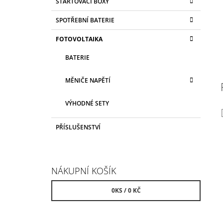
STARTOVACÍ BOXY
SPOTŘEBNÍ BATERIE
FOTOVOLTAIKA
BATERIE
MĚNIČE NAPĚTÍ
VÝHODNÉ SETY
PŘÍSLUŠENSTVÍ
NÁKUPNÍ KOŠÍK
0
KS /
0 KČ