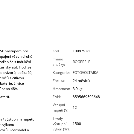
USB výstupem pro
Kód
100979280
napájení všech druhů
Jméno
otřebiče s indukční
ROGERELE
značky
:
zářivky atd. Hodí se
elevizorů, počítačů,
Kategorie
:
FOTOVOLTAIKA
ebičů s citlivou
Záruka
:
24 měsíců
aterie, či více
V nebo 48V.
Hmotnost
:
3.9 kg
aterii.
EAN
:
8595669503648
Vstupní
12
napětí (V)
:
Trvalý
m / výstupním napětí,
výstupní
1500
m výkonu
výkon (W)
:
torů u čerpadel a