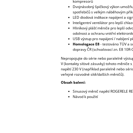
kompresorů
Dvojnásobný špičkový výkon umožňu
spotřebičů s velkým náběhovým pří
LED diodová indikace napájení a sig
Inteligentní ventilátor pro lepší chlaz
Hliníkový plášť měniče pro lepší odv
odolnost a ochranu vnitřní elektronik
USB výstup pro napájení / nabíjení p
Homologace E8
- testováno TÜV a s
dopravy ČR (schvalovací zn. E8 10R
Nepropojujte do série nebo paralelně výstu
V (kontakty síťové zásuvky) tohoto měniče s 
napětí 230 V (například paralelně nebo séri
veřejné rozvodné sítě/dalších měničů).
Obsah balení:
Sinusový měnič napětí ROGERELE R
Návod k použití