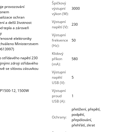
Špičkový
je provozování
výstupní
3000
konem
výkon (W)
:
nalizace ochran
Výstupní
ení a delší životnost
230
napětí (V)
:
od tepla a zároveň
y
Výstupní
řenosné elektroniky
frekvence
50
chváleno Ministerstvem
(Hz)
:
-0613997)
Klidový
p střídavého napětí 230
příkon
580
jinými zdroji střídavého
(mA)
:
ově se síťovou zásuvkou
Výstupní
napětí
5
USB (V)
:
EP1500-12, 1500W
Výstupní
proud
1
USB (A)
:
přetížení, přepětí,
podpětí,
Ochrany
:
přepólování,
přehřátí, zkrat