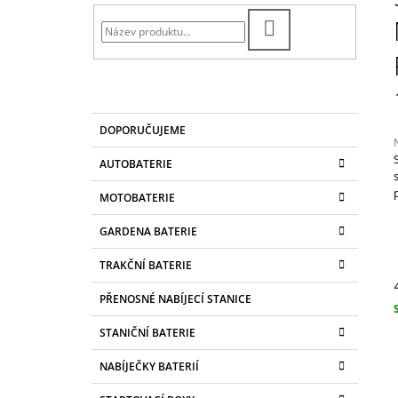
T
CONVENTIONAL 4AH, 12V, YB4L-B
R
299 Kč
HLEDAT
A
N
N
Í
K
Přeskočit
DOPORUČUJEME
A
kategorie
P
T
A
AUTOBATERIE
E
N
G
j
MOTOBATERIE
O
0
E
R
z
L
GARDENA BATERIE
I
E
h
TRAKČNÍ BATERIE
PŘENOSNÉ NABÍJECÍ STANICE
c
STANIČNÍ BATERIE
NABÍJEČKY BATERIÍ