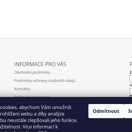
INFORMACE PRO VÁS
Obchodní podmínky
E
Podmínky ochrany osobních údajů
H
Kontakty
Poštovné a doprava
Napište nám
cookies, abychom Vám umožnili
Odmítnout
S
N
ohlížení webu a díky analýze
Ověření recenzí
u neustále zlepšovali jeho funkce,
Zpětný odběr elektrozařízení, baterií a akumulátorů
žitelnost. Více informací k