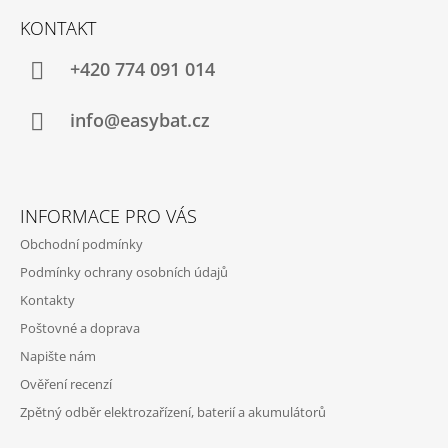
Á
KONTAKT
P
A
+420 774 091 014
T
Í
info@easybat.cz
INFORMACE PRO VÁS
Obchodní podmínky
Podmínky ochrany osobních údajů
Kontakty
Poštovné a doprava
Napište nám
Ověření recenzí
Zpětný odběr elektrozařízení, baterií a akumulátorů