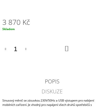
J
E
M
E
3 870 Kč
AUTOBATERIE
Měrná
Skladem
VARTA
cena:
SILVER
DYNAMIC
AGM
DO
60AH,
KOŠÍKU
12V,
D52
(A8)
2
789
Kč
POPIS
DISKUZE
Sinusový měnič se zásuvkou 230V/50Hz a USB výstupem pro nabíjení
mobilních zařízení. Je vhodný pro napájení všech druhů spotřebičů s