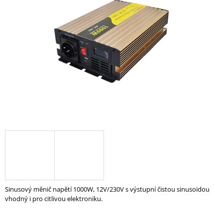
z
A
5
hvězdiček.
J
Í
T
?
HLEDAT
D
O
P
O
Sinusový měnič napětí 1000W, 12V/230V s výstupní čistou sinusoidou
R
vhodný i pro citlivou elektroniku.
U
Č
U