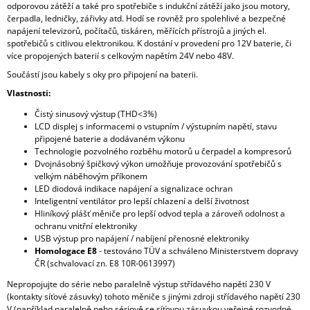
odporovou zátěží a také pro spotřebiče s indukční zátěží jako jsou motory,
čerpadla, ledničky, zářivky atd. Hodí se rovněž pro spolehlivé a bezpečné
napájení televizorů, počítačů, tiskáren, měřících přístrojů a jiných el.
spotřebičů s citlivou elektronikou. K dostání v provedení pro 12V baterie, či
více propojených baterií s celkovým napětím 24V nebo 48V.
Součástí jsou kabely s oky pro připojení na baterii.
Vlastnosti:
Čistý sinusový výstup (THD<3%)
LCD displej s informacemi o vstupním / výstupním napětí, stavu
připojené baterie a dodávaném výkonu
Technologie pozvolného rozběhu motorů u čerpadel a kompresorů
Dvojnásobný špičkový výkon umožňuje provozování spotřebičů s
velkým náběhovým příkonem
LED diodová indikace napájení a signalizace ochran
Inteligentní ventilátor pro lepší chlazení a delší životnost
Hliníkový plášť měniče pro lepší odvod tepla a zároveň odolnost a
ochranu vnitřní elektroniky
USB výstup pro napájení / nabíjení přenosné elektroniky
Homologace E8
- testováno TÜV a schváleno Ministerstvem dopravy
ČR (schvalovací zn. E8 10R-0613997)
Nepropojujte do série nebo paralelně výstup střídavého napětí 230 V
(kontakty síťové zásuvky) tohoto měniče s jinými zdroji střídavého napětí 230
V (například paralelně nebo sériově se síťovou zásuvkou veřejné rozvodné