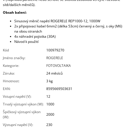
sítě/dalších měničů).
Obsah balení:
Sinusový měnič napětí ROGERELE REP1000-12, 1000W
2x připojovací kabel 6mm2 (délka 53cm) červený a černý, s oky (M6)
na obou stranách
4x náhradní pojistka (30A)
Návod k použití
Kód
100979270
Jméno značky
:
ROGERELE
Kategorie
:
FOTOVOLTAIKA
Záruka
:
24 měsíců
Hmotnost
:
3 kg
EAN
:
8595669503631
Vstupní napětí (V)
:
12
Trvalý výstupní výkon (W)
:
1000
Špičkový výstupní výkon
2000
(W)
:
Výstupní napětí (V)
:
230