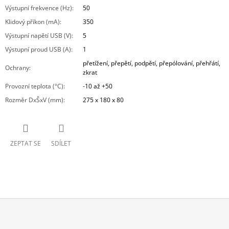
Výstupní frekvence (Hz)
:
50
Klidový příkon (mA)
:
350
Výstupní napětí USB (V)
:
5
Výstupní proud USB (A)
:
1
přetížení, přepětí, podpětí, přepólování, přehřátí,
Ochrany
:
zkrat
Provozní teplota (°C)
:
-10 až +50
Rozměr DxŠxV (mm)
:
275 x 180 x 80
ZEPTAT SE
SDÍLET
Z