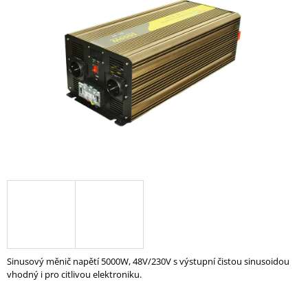
z
A
5
hvězdiček.
J
Í
T
?
HLEDAT
D
O
P
O
Sinusový měnič napětí 5000W, 48V/230V s výstupní čistou sinusoidou
R
vhodný i pro citlivou elektroniku.
U
Č
U