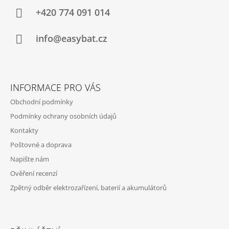
A
+420 774 091 014
T
Í
info@easybat.cz
INFORMACE PRO VÁS
Obchodní podmínky
Podmínky ochrany osobních údajů
Kontakty
Poštovné a doprava
Napište nám
Ověření recenzí
Zpětný odběr elektrozařízení, baterií a akumulátorů