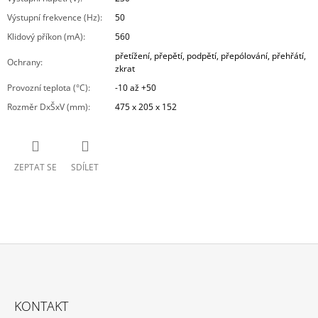
Výstupní frekvence (Hz)
:
50
Klidový příkon (mA)
:
560
přetížení, přepětí, podpětí, přepólování, přehřátí,
Ochrany
:
zkrat
Provozní teplota (°C)
:
-10 až +50
Rozměr DxŠxV (mm)
:
475 x 205 x 152
ZEPTAT SE
SDÍLET
Z
Á
KONTAKT
P