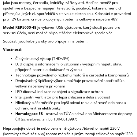
jako jsou motory, čerpadla, ledničky, zářivky atd. Hodí se rovněž pro
spolehlivé a bezpečné napájení televizorů, počítačů, tiskáren, měřících
přístrojů a jiných el. spotřebičů s citlivou elektronikou. K dostání v provedení
pro 12V baterie, či více propojených baterií s celkovým napětím 48V.
Model REP5000-48
je vybaven USB výstupem, který slouží pouze pro
servisní účely, není možné připojit žádné elektronické spotřebiče.
Součástí jsou kabely s oky pro připojení na baterii.
Vlastnosti:
Čistý sinusový výstup (THD<3%)
LCD displej s informacemi o vstupním / výstupním napětí, stavu
připojené baterie a dodávaném výkonu
Technologie pozvolného rozběhu motorů u čerpadel a kompresorů
Dvojnásobný špičkový výkon umožňuje provozování spotřebičů s
velkým náběhovým příkonem
LED diodová indikace napájení a signalizace ochran
Inteligentní ventilátor pro lepší chlazení a delší životnost
Hliníkový plášť měniče pro lepší odvod tepla a zároveň odolnost a
ochranu vnitřní elektroniky
Homologace E8
- testováno TÜV a schváleno Ministerstvem dopravy
ČR (schvalovací zn. E8 10R-0613997)
Nepropojujte do série nebo paralelně výstup střídavého napětí 230 V
(kontakty síťové zásuvky) tohoto měniče s jinými zdroji střídavého napětí 230