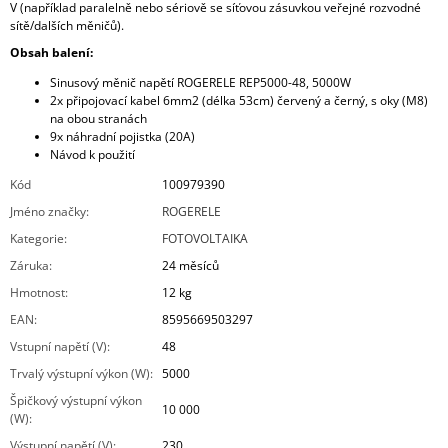
V (například paralelně nebo sériově se síťovou zásuvkou veřejné rozvodné
sítě/dalších měničů).
Obsah balení:
Sinusový měnič napětí ROGERELE REP5000-48, 5000W
2x připojovací kabel 6mm2 (délka 53cm) červený a černý, s oky (M8)
na obou stranách
9x náhradní pojistka (20A)
Návod k použití
Kód
100979390
Jméno značky
:
ROGERELE
Kategorie
:
FOTOVOLTAIKA
Záruka
:
24 měsíců
Hmotnost
:
12 kg
EAN
:
8595669503297
Vstupní napětí (V)
:
48
Trvalý výstupní výkon (W)
:
5000
Špičkový výstupní výkon
10 000
(W)
:
Výstupní napětí (V)
:
230