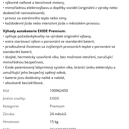
• výkonné naftové a benzínové motory,
• mimořádnou elektrovýbavu a doplňky vozidel (originální z výroby nebo
dodatečně nainstalované),
• provoz za extrémního tepla nebo zimy,
• každodenní jízda nebo intenzívní jízda v městském provozu.
Výhody autobaterie EXIDE Premium:
• splňuje požadavkykvality na výrobek originální výbavy,
• extra startovací výkon v porovnání se standardní baterií,
• prodloužená životnost za zvýšených provozních teplot v porovnání se
standardní baterií,
• dvojité, hermeticky uzavřené víko, bez možnosti otevření, zaručující
mimořádnou bezpečnost,
• Exide patentovaný labyrintový systém víka, bránící úniku elektrolytu a
umužňující jeho bezpečný zpětný odtok,
• baterie jsou dodávány nalité a nabité,
• absolutně bezúdržbová.
Kód
100962450
Jméno značky
:
EXIDE
Kategorie
:
Premium
Záruka
:
24 měsíců
Hmotnost
:
15 kg