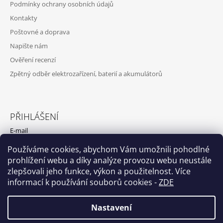
Podmínky ochrany osobních údajů
Kontakty
Poštovné a doprava
Napište nám
Ověření recenzí
Zpětný odběr elektrozařízení, baterií a akumulátorů
PŘIHLÁŠENÍ
E-mail
Používáme cookies, abychom Vám umožnili pohodlné
Heslo
prohlížení webu a díky analýze provozu webu neustále
zlepšovali jeho funkce, výkon a použitelnost. Více
PŘIHLÁSIT SE
informací k používání souborů cookies
-
ZDE
Nová registrace
Zapomenuté heslo
Nastavení