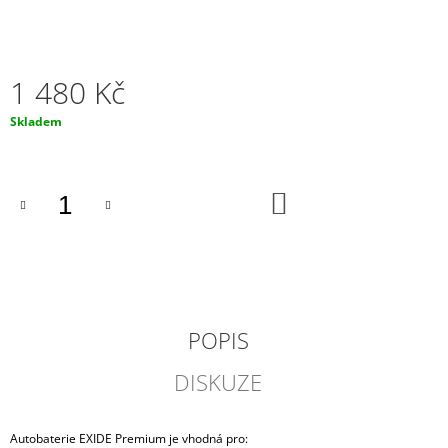
J
E
M
E
1 480 Kč
NABÍJEČKA
Měrná
Skladem
CTEK
cena:
MXS
5.0
12V
DO
0.8A/5A
KOŠÍKU
S
TEPLOTNÍM
ČIDLEM
1
869
Kč
POPIS
DISKUZE
Autobaterie EXIDE Premium je vhodná pro: