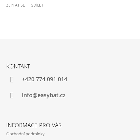
ZEPTAT SE
SDÍLET
Z
Á
KONTAKT
P
A
+420 774 091 014
T
Í
info@easybat.cz
INFORMACE PRO VÁS
Obchodní podmínky