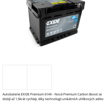
z
A
5
hvězdiček.
J
Í
T
?
HLEDAT
D
O
P
O
Autobaterie EXIDE Premium 61Ah - Nová Premium Carbon Boost se
R
dobíjí až 1,5krát rychleji, díky technologii unikátních uhlíkových aditiv
U
Č
U