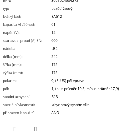
EAN
:
3661024034272
typ
:
bezúdržbový
krátký kód
:
EA612
kapacita Ah/20hod
:
61
napětí (V)
:
12
startovací proud (A) EN
:
600
nádoba
:
LB2
délka (mm)
:
242
šířka (mm)
:
175
výška (mm)
:
175
polarita
:
0, (PLUS) pól vpravo
pól
:
1, (plus průměr 19,5, mínus průměr 17,9)
spodní uchycení
:
B13
speciální vlastnosti
:
labyrintový systém víka
připraven k použití
:
ANO