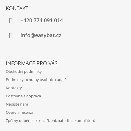
Á
KONTAKT
P
A
+420 774 091 014
T
Í
info@easybat.cz
INFORMACE PRO VÁS
Obchodní podmínky
Podmínky ochrany osobních údajů
Kontakty
Poštovné a doprava
Napište nám
Ověření recenzí
Zpětný odběr elektrozařízení, baterií a akumulátorů