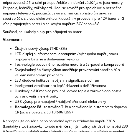
odporovou zátěží a také pro spotřebiče s indukční zátěží jako jsou motory,
čerpadla, ledničky, zářivky atd. Hodí se rovněž pro spolehlivé a bezpečné
napájení televizorů, počítačů, tiskáren, měřících přístrojů a jiných el.
spotřebičů s citlivou elektronikou. K dostání v provedení pro 12V baterie, či
více propojených baterií s celkovým napětím 24V nebo 48V.
Součástí jsou kabely s oky pro připojení na baterii.
Vlastnosti:
Čistý sinusový výstup (THD<3%)
LCD displej s informacemi o vstupním / výstupním napětí, stavu
připojené baterie a dodávaném výkonu
Technologie pozvolného rozběhu motorů u čerpadel a kompresorů
Dvojnásobný špičkový výkon umožňuje provozování spotřebičů s
velkým náběhovým příkonem
LED diodová indikace napájení a signalizace ochran
Inteligentní ventilátor pro lepší chlazení a delší životnost
Hliníkový plášť měniče pro lepší odvod tepla a zároveň odolnost a
ochranu vnitřní elektroniky
USB výstup pro napájení / nabíjení přenosné elektroniky
Homologace E8
- testováno TÜV a schváleno Ministerstvem dopravy
ČR (schvalovací zn. E8 10R-0613997)
Nepropojujte do série nebo paralelně výstup střídavého napětí 230 V
(kontakty síťové zásuvky) tohoto měniče s jinými zdroji střídavého napětí 230
V (například paralelně nebo sériově se síťovou zásuvkou veřejné rozvodné