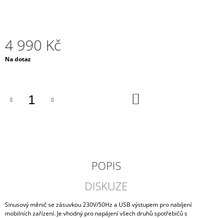
J
E
M
E
4 990 Kč
MOTOBATERIE
Měrná
Na dotaz
EXIDE
cena:
ETZ14-
BS,
12V,
DO
11.2AH,
KOŠÍKU
205A
755
Kč
POPIS
DISKUZE
Sinusový měnič se zásuvkou 230V/50Hz a USB výstupem pro nabíjení
mobilních zařízení. Je vhodný pro napájení všech druhů spotřebičů s