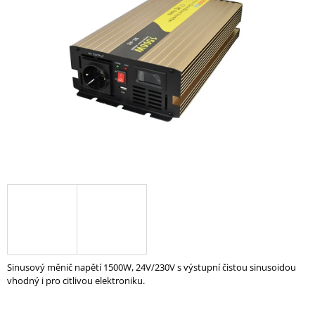
z
A
5
hvězdiček.
J
Í
T
?
HLEDAT
D
O
P
O
Sinusový měnič napětí 1500W, 24V/230V s výstupní čistou sinusoidou
R
vhodný i pro citlivou elektroniku.
U
Č
U