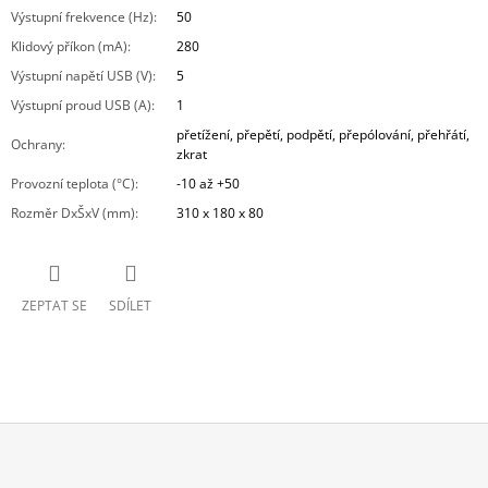
Výstupní frekvence (Hz)
:
50
Klidový příkon (mA)
:
280
Výstupní napětí USB (V)
:
5
Výstupní proud USB (A)
:
1
přetížení, přepětí, podpětí, přepólování, přehřátí,
Ochrany
:
zkrat
Provozní teplota (°C)
:
-10 až +50
Rozměr DxŠxV (mm)
:
310 x 180 x 80
ZEPTAT SE
SDÍLET
Z