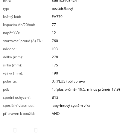
EAN
:
3661024034241
typ
:
bezúdržbový
krátký kód
:
EA770
kapacita Ah/20hod
:
77
napětí (V)
:
12
startovací proud (A) EN
:
760
nádoba
:
L03
délka (mm)
:
278
šířka (mm)
:
175
výška (mm)
:
190
polarita
:
0, (PLUS) pól vpravo
pól
:
1, (plus průměr 19,5, mínus průměr 17,9)
spodní uchycení
:
B13
speciální vlastnosti
:
labyrintový systém víka
připraven k použití
:
ANO