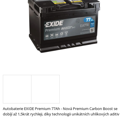
z
A
5
hvězdiček.
J
Í
T
?
HLEDAT
D
O
P
O
Autobaterie EXIDE Premium 77Ah - Nová Premium Carbon Boost se
R
dobíjí až 1,5krát rychleji, díky technologii unikátních uhlíkových aditiv
U
Č
U