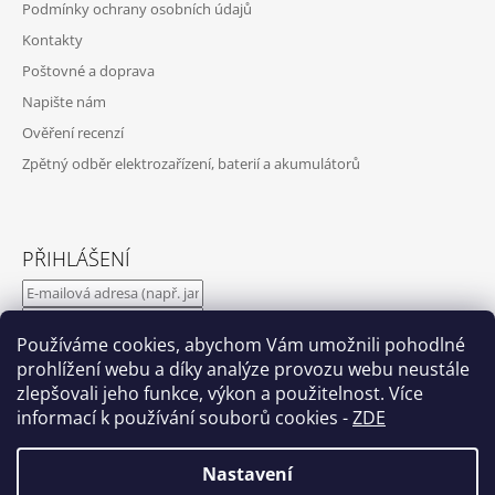
Podmínky ochrany osobních údajů
Kontakty
Poštovné a doprava
Napište nám
Ověření recenzí
Zpětný odběr elektrozařízení, baterií a akumulátorů
PŘIHLÁŠENÍ
Používáme cookies, abychom Vám umožnili pohodlné
PŘIHLÁSIT SE
prohlížení webu a díky analýze provozu webu neustále
zlepšovali jeho funkce, výkon a použitelnost. Více
informací k používání souborů cookies
-
ZDE
Nová registrace
Zapomenuté heslo
Nastavení