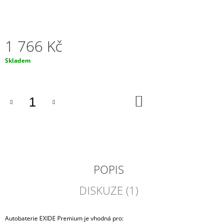
J
E
M
E
1 766 Kč
AUTOBATERIE
Měrná
Skladem
BOSCH
cena:
S5
001,
52AH,
DO
12V,
KOŠÍKU
0
092
S50
010
1
609
Kč
POPIS
DISKUZE (1)
Autobaterie EXIDE Premium je vhodná pro: