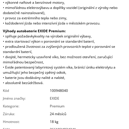
• výkonné naftové a benzínové motory,
• mimořádnou elektrovýbavu a doplňky vozidel (originální z výroby nebo
dodatečně nainstalované),
• provoz za extrémního tepla nebo zimy,
• každodenní jízda nebo intenzívní jízda v městském provozu.
Výhody autobaterie EXIDE Premium:
• splňuje požadavkykvality na výrobek originální výbavy,
• extra startovací výkon v porovnání se standardní baterií,
• prodloužená životnost za zvýšených provozních teplot v porovnání se
standardní baterií,
• dvojité, hermeticky uzavřené víko, bez možnosti otevření, zaručující
mimořádnou bezpečnost,
• Exide patentovaný labyrintový systém víka, bránící úniku elektrolytu a
umužňující jeho bezpečný zpětný odtok,
• baterie jsou dodávány nalité a nabité,
• absolutně bezúdržbová.
Kód
100948040
Jméno značky
:
EXIDE
Kategorie
:
Premium
Záruka
:
24 měsíců
Hmotnost
:
18 kg