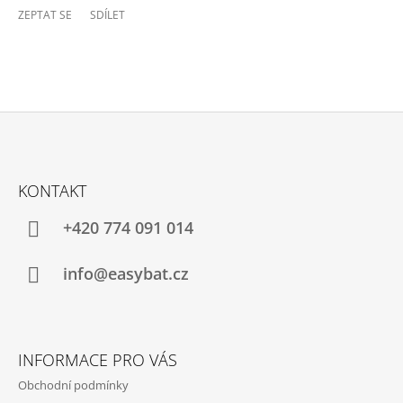
ZEPTAT SE
SDÍLET
Z
Á
KONTAKT
P
A
+420 774 091 014
T
Í
info@easybat.cz
INFORMACE PRO VÁS
Obchodní podmínky