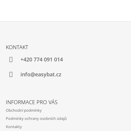
Z
Á
KONTAKT
P
A
+420 774 091 014
T
Í
info@easybat.cz
INFORMACE PRO VÁS
Obchodní podmínky
Podmínky ochrany osobních údajů
Kontakty