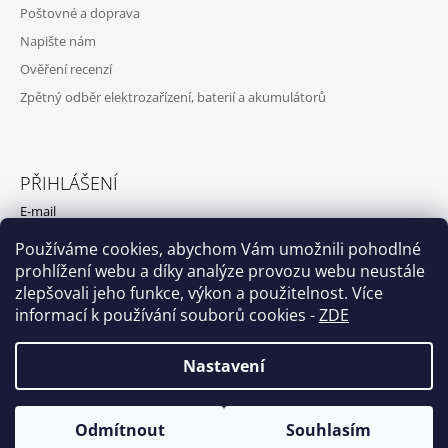
Poštovné a doprava
Napište nám
Ověření recenzí
Zpětný odběr elektrozařízení, baterií a akumulátorů
PŘIHLÁŠENÍ
E-mail
Používáme cookies, abychom Vám umožnili pohodlné
Heslo
prohlížení webu a díky analýze provozu webu neustále
zlepšovali jeho funkce, výkon a použitelnost. Více
PŘIHLÁSIT SE
informací k používání souborů cookies
-
ZDE
Nová registrace
Zapomenuté heslo
Nastavení
Odmítnout
Souhlasím
© 2026 EASYBAT.CZ. Všechna práva vyhrazena.
Vytvořil Shoptet