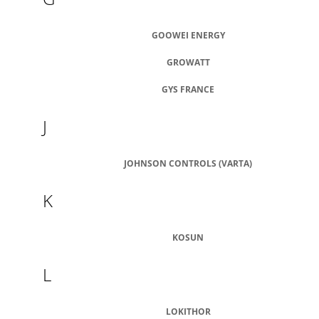
J
E
GOOWEI ENERGY
M
E
GROWATT
MOTOBATERIE
GYS FRANCE
EXIDE
ETX14-
BS,
J
12V,
12AH,
200A
JOHNSON CONTROLS (VARTA)
919
Kč
K
KOSUN
L
LOKITHOR