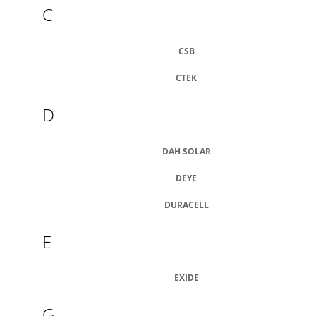
C
A
J
Í
CSB
T
CTEK
?
D
DAH SOLAR
HLEDAT
DEYE
DURACELL
D
O
E
P
O
R
EXIDE
U
Č
G
U