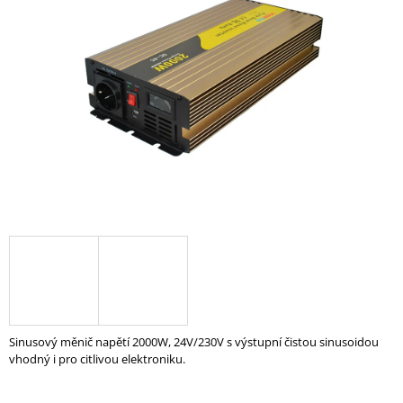
z
A
5
hvězdiček.
J
Í
T
?
HLEDAT
D
O
P
O
Sinusový měnič napětí 2000W, 24V/230V s výstupní čistou sinusoidou
R
vhodný i pro citlivou elektroniku.
U
Č
U