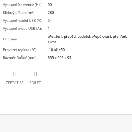
Výstupní frekvence (Hz)
:
50
Klidový příkon (mA)
:
280
Výstupní napětí USB (V)
:
5
Výstupní proud USB (A)
:
1
přetížení, přepětí, podpětí, přepólování, přehřátí,
Ochrany
:
zkrat
Provozní teplota (°C)
:
-10 až +50
Rozměr DxŠxV (mm)
:
355 x 205 x 95
ZEPTAT SE
SDÍLET
Z