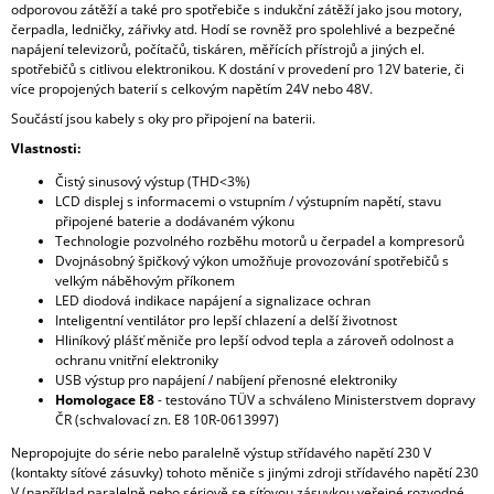
odporovou zátěží a také pro spotřebiče s indukční zátěží jako jsou motory,
čerpadla, ledničky, zářivky atd. Hodí se rovněž pro spolehlivé a bezpečné
napájení televizorů, počítačů, tiskáren, měřících přístrojů a jiných el.
spotřebičů s citlivou elektronikou. K dostání v provedení pro 12V baterie, či
více propojených baterií s celkovým napětím 24V nebo 48V.
Součástí jsou kabely s oky pro připojení na baterii.
Vlastnosti:
Čistý sinusový výstup (THD<3%)
LCD displej s informacemi o vstupním / výstupním napětí, stavu
připojené baterie a dodávaném výkonu
Technologie pozvolného rozběhu motorů u čerpadel a kompresorů
Dvojnásobný špičkový výkon umožňuje provozování spotřebičů s
velkým náběhovým příkonem
LED diodová indikace napájení a signalizace ochran
Inteligentní ventilátor pro lepší chlazení a delší životnost
Hliníkový plášť měniče pro lepší odvod tepla a zároveň odolnost a
ochranu vnitřní elektroniky
USB výstup pro napájení / nabíjení přenosné elektroniky
Homologace E8
- testováno TÜV a schváleno Ministerstvem dopravy
ČR (schvalovací zn. E8 10R-0613997)
Nepropojujte do série nebo paralelně výstup střídavého napětí 230 V
(kontakty síťové zásuvky) tohoto měniče s jinými zdroji střídavého napětí 230
V (například paralelně nebo sériově se síťovou zásuvkou veřejné rozvodné