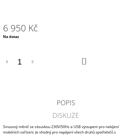
J
E
M
E
6 950 Kč
MOTOBATERIE
Měrná
Na dotaz
YUASA
cena:
(ORIGINÁL,
FACTORY
ACTIVATED)
DO
YTZ8V,
KOŠÍKU
12V,
7AH
1
415
Kč
POPIS
DISKUZE
Sinusový měnič se zásuvkou 230V/50Hz a USB výstupem pro nabíjení
mobilních zařízení. Je vhodný pro napájení všech druhů spotřebičů s