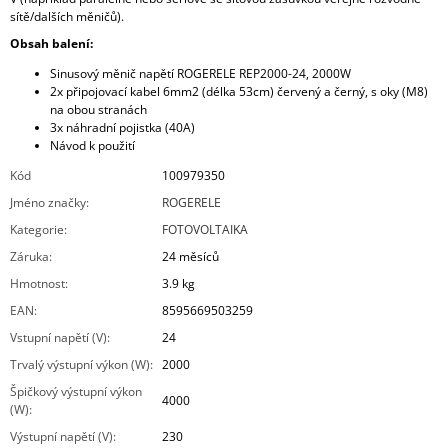
sítě/dalších měničů).
Obsah balení:
Sinusový měnič napětí ROGERELE REP2000-24, 2000W
2x připojovací kabel 6mm2 (délka 53cm) červený a černý, s oky (M8)
na obou stranách
3x náhradní pojistka (40A)
Návod k použití
Kód
100979350
Jméno značky
:
ROGERELE
Kategorie
:
FOTOVOLTAIKA
Záruka
:
24 měsíců
Hmotnost
:
3.9 kg
EAN
:
8595669503259
Vstupní napětí (V)
:
24
Trvalý výstupní výkon (W)
:
2000
Špičkový výstupní výkon
4000
(W)
:
Výstupní napětí (V)
:
230