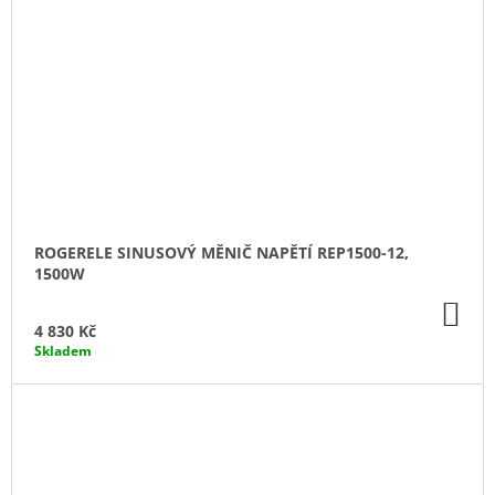
ROGERELE SINUSOVÝ MĚNIČ NAPĚTÍ REP1500-12,
1500W
DO
KO
4 830 Kč
Skladem