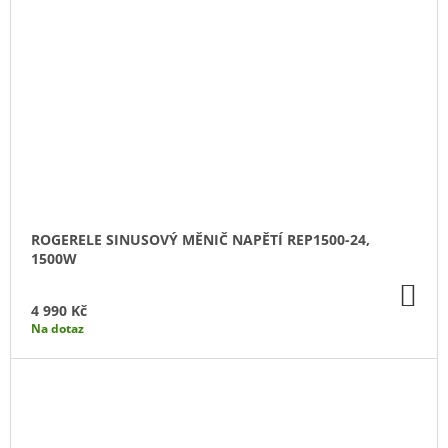
ROGERELE SINUSOVÝ MĚNIČ NAPĚTÍ REP1500-24,
1500W
DO
KO
4 990 Kč
Na dotaz