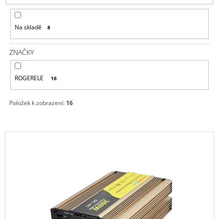
P
A
R
J
Na skladě
8
O
Í
D
T
ZNAČKY
U
?
K
ROGERELE
16
T
Ů
Položek k zobrazení:
16
HLEDAT
V
Ý
D
P
O
P
I
O
S
R
P
U
Č
R
U