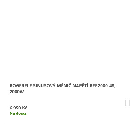
ROGERELE SINUSOVÝ MĚNIČ NAPĚTÍ REP2000-48,
2000W
DO
KO
6 950 Kč
Na dotaz