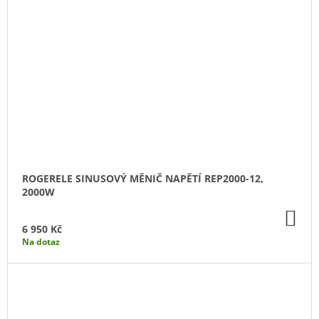
ROGERELE SINUSOVÝ MĚNIČ NAPĚTÍ REP2000-12,
2000W
DO
KO
6 950 Kč
Na dotaz