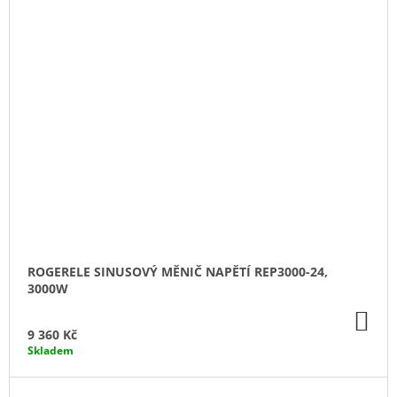
ROGERELE SINUSOVÝ MĚNIČ NAPĚTÍ REP3000-24,
3000W
DO
KO
9 360 Kč
Skladem