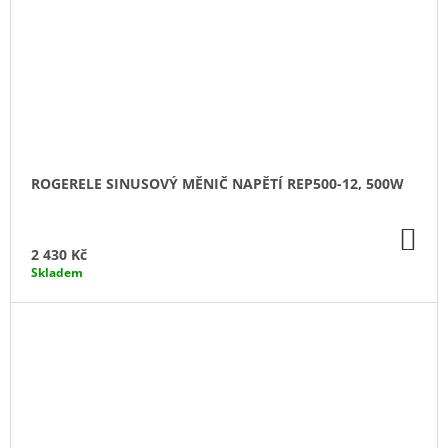
ROGERELE SINUSOVÝ MĚNIČ NAPĚTÍ REP500-12, 500W
DO
KO
2 430 Kč
Skladem