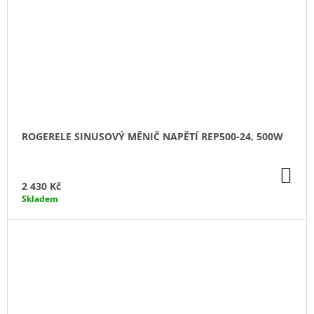
ROGERELE SINUSOVÝ MĚNIČ NAPĚTÍ REP500-24, 500W
DO
KO
2 430 Kč
Skladem