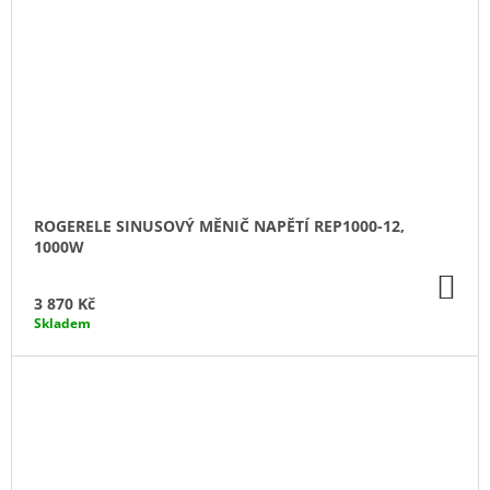
ROGERELE SINUSOVÝ MĚNIČ NAPĚTÍ REP1000-12,
1000W
DO
KO
3 870 Kč
Skladem