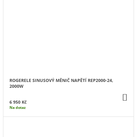
ROGERELE SINUSOVÝ MĚNIČ NAPĚTÍ REP2000-24,
2000W
DO
KO
6 950 Kč
Na dotaz