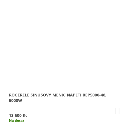
ROGERELE SINUSOVÝ MĚNIČ NAPĚTÍ REP5000-48,
5000W
DO
KO
13 500 Kč
Na dotaz