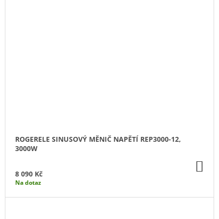
ROGERELE SINUSOVÝ MĚNIČ NAPĚTÍ REP3000-12,
3000W
DO
KO
8 090 Kč
Na dotaz