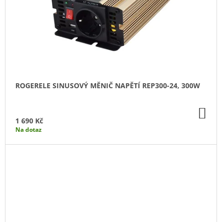
ROGERELE SINUSOVÝ MĚNIČ NAPĚTÍ REP300-24, 300W
DO
KO
1 690 Kč
Na dotaz