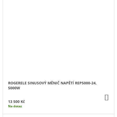
ROGERELE SINUSOVÝ MĚNIČ NAPĚTÍ REP5000-24,
5000W
DO
KO
13 500 Kč
Na dotaz