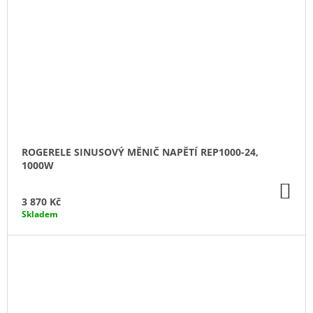
ROGERELE SINUSOVÝ MĚNIČ NAPĚTÍ REP1000-24,
1000W
DO
KO
3 870 Kč
Skladem