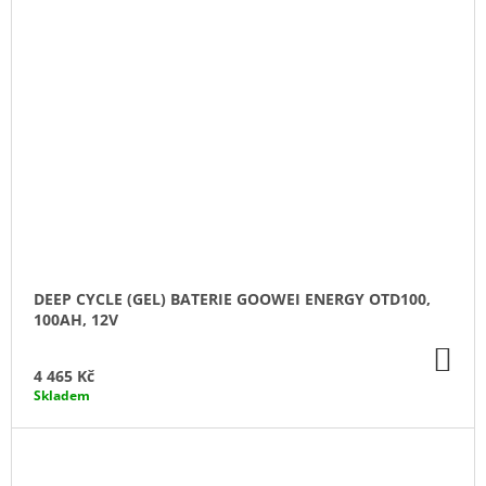
DEEP CYCLE (GEL) BATERIE GOOWEI ENERGY OTD100,
100AH, 12V
DO
KO
4 465 Kč
Skladem