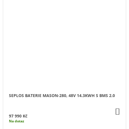
SEPLOS BATERIE MASON-280, 48V 14.3KWH S BMS 2.0
DO
KO
97 990 Kč
Na dotaz