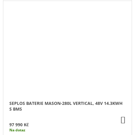
SEPLOS BATERIE MASON-280L VERTICAL, 48V 14.3KWH
S BMS
DO
KO
97 990 Kč
Na dotaz