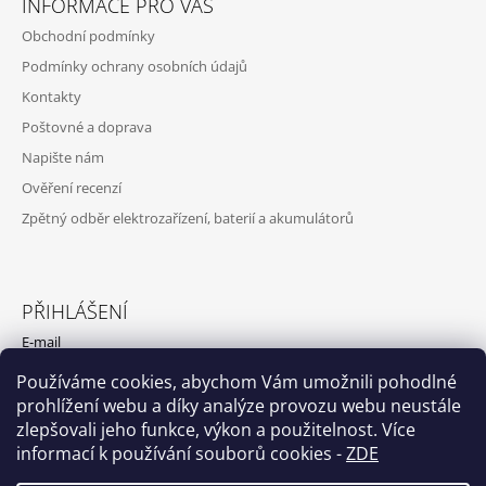
INFORMACE PRO VÁS
Obchodní podmínky
Podmínky ochrany osobních údajů
Kontakty
Poštovné a doprava
Napište nám
Ověření recenzí
Zpětný odběr elektrozařízení, baterií a akumulátorů
PŘIHLÁŠENÍ
E-mail
Používáme cookies, abychom Vám umožnili pohodlné
Heslo
prohlížení webu a díky analýze provozu webu neustále
zlepšovali jeho funkce, výkon a použitelnost. Více
PŘIHLÁSIT SE
informací k používání souborů cookies
-
ZDE
Nová registrace
Zapomenuté heslo