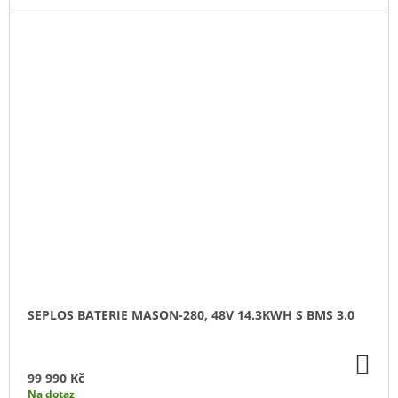
SEPLOS BATERIE MASON-280, 48V 14.3KWH S BMS 3.0
DO
KO
99 990 Kč
Na dotaz