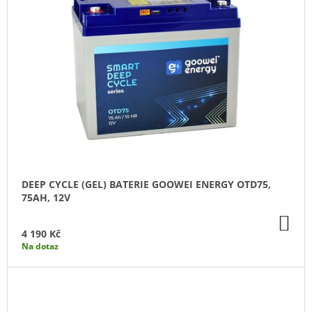
DEEP CYCLE (GEL) BATERIE GOOWEI ENERGY OTD75,
75AH, 12V
DO
KO
4 190 Kč
Na dotaz