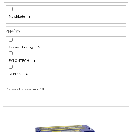
P
A
R
J
Na skladě
6
O
Í
D
T
ZNAČKY
U
?
K
Goowei Energy
3
T
Ů
PYLONTECH
1
HLEDAT
SEPLOS
6
Položek k zobrazení:
10
D
O
P
V
O
R
Ý
U
P
Č
U