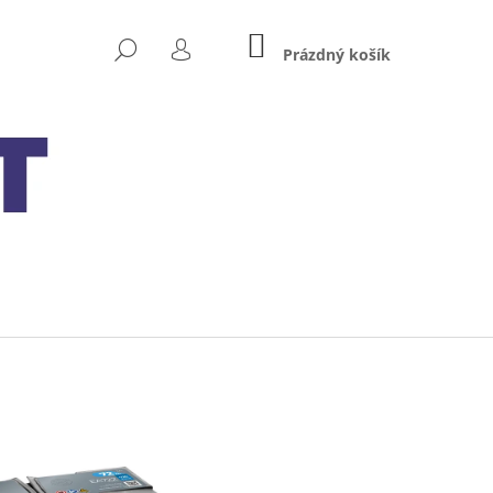
NÁKUPNÍ
HLEDAT
KOŠÍK
Prázdný košík
PŘIHLÁŠENÍ
Následující
 MXS 5.0 TEST&CHARGE