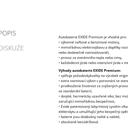
POPIS
Autobaterie EXIDE Premium je vhodná pro:
• výkonné naftové a benzínové motory,
DISKUZE
• mimořádnou elektrovýbavu a doplňky vozide
nebo dodatečně nainstalované),
• provoz za extrémního tepla nebo zimy,
• každodenní jízda nebo intenzívní jízda v 
Výhody autobaterie EXIDE Premium:
• splňuje požadavkykvality na výrobek origin
• extra startovací výkon v porovnání se stand
• prodloužená životnost za zvýšených provo
se standardní baterií,
• dvojité, hermeticky uzavřené víko, bez mož
zaručující mimořádnou bezpečnost,
• Exide patentovaný labyrintový systém víka,
elektrolytu a umužňující jeho bezpečný zpět
• baterie jsou dodávány nalité a nabité,
• absolutně bezúdržbová.