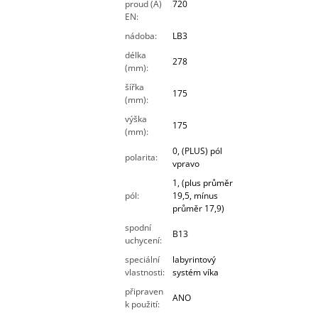
proud (A)
720
EN
:
nádoba
:
LB3
délka
278
(mm)
:
šířka
175
(mm)
:
výška
175
(mm)
:
0, (PLUS) pól
polarita
:
vpravo
1, (plus průměr
pól
:
19,5, mínus
průměr 17,9)
spodní
B13
uchycení
:
speciální
labyrintový
vlastnosti
:
systém víka
připraven
ANO
k použití
: