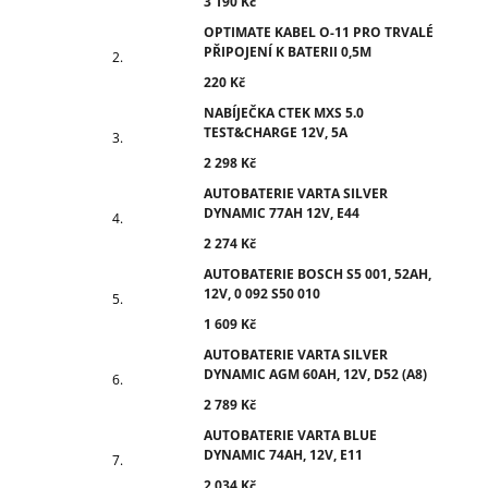
3 190 Kč
OPTIMATE KABEL O-11 PRO TRVALÉ
PŘIPOJENÍ K BATERII 0,5M
220 Kč
NABÍJEČKA CTEK MXS 5.0
TEST&CHARGE 12V, 5A
2 298 Kč
AUTOBATERIE VARTA SILVER
DYNAMIC 77AH 12V, E44
2 274 Kč
AUTOBATERIE BOSCH S5 001, 52AH,
12V, 0 092 S50 010
1 609 Kč
AUTOBATERIE VARTA SILVER
DYNAMIC AGM 60AH, 12V, D52 (A8)
2 789 Kč
AUTOBATERIE VARTA BLUE
DYNAMIC 74AH, 12V, E11
2 034 Kč