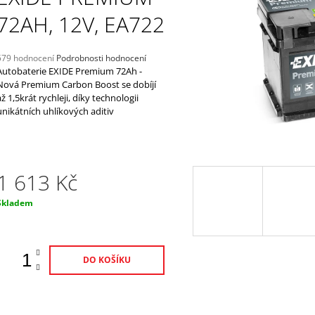
PŘIPOJENÍ K BATERII 0,5M
12V, 5A
72AH, 12V, EA722
220 Kč
2 298 Kč
Průměrné
579 hodnocení
Podrobnosti hodnocení
hodnocení
Autobaterie EXIDE Premium 72Ah -
produktu
Nová Premium Carbon Boost se dobíjí
e
až 1,5krát rychleji, díky technologii
,0
unikátních uhlíkových aditiv
5
vězdiček.
1 613 Kč
Měrná
Skladem
ena:
DO KOŠÍKU