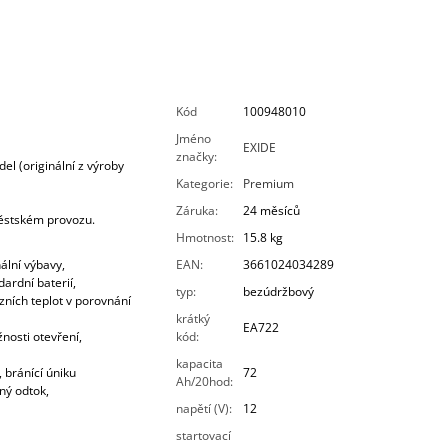
Kód
100948010
Jméno
EXIDE
značky
:
l (originální z výroby
Kategorie
:
Premium
Záruka
:
24 měsíců
městském provozu.
Hmotnost
:
15.8 kg
ální výbavy,
EAN
:
3661024034289
ardní baterií,
typ
:
bezúdržbový
zních teplot v porovnání
krátký
EA722
nosti otevření,
kód
:
kapacita
 bránící úniku
72
Ah/20hod
:
ný odtok,
napětí (V)
:
12
startovací