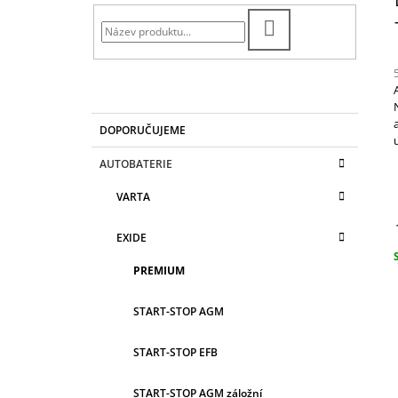
T
EK820
R
3 190 Kč
HLEDAT
A
N
N
Í
K
Přeskočit
j
DOPORUČUJEME
A
kategorie
3
P
T
z
A
AUTOBATERIE
E
N
G
h
VARTA
O
E
R
L
I
EXIDE
E
PREMIUM
c
START-STOP AGM
START-STOP EFB
START-STOP AGM záložní