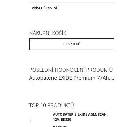
PŘÍSLUŠENSTVÍ
NÁKUPNÍ KOŠÍK
0
KS /
0 KČ
POSLEDNÍ HODNOCENÍ PRODUKTŮ
Autobaterie EXIDE Premium 77Ah, 12V, EA770
|
Hodnocení produktu je 5 z 5 hvězdiček.
TOP 10 PRODUKTŮ
AUTOBATERIE EXIDE AGM, 82AH,
12V, EK820