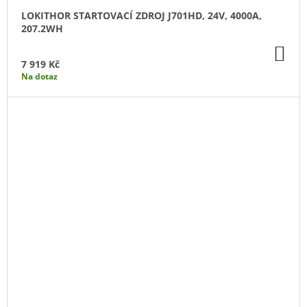
LOKITHOR STARTOVACÍ ZDROJ J701HD, 24V, 4000A,
207.2WH
DO
KO
7 919 Kč
Na dotaz