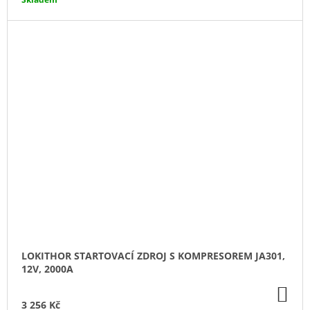
LOKITHOR STARTOVACÍ ZDROJ S KOMPRESOREM JA301,
12V, 2000A
DO
KO
3 256 Kč