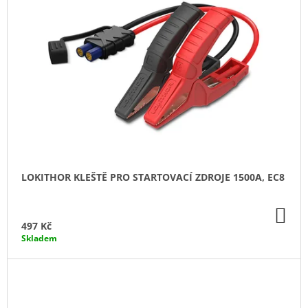
J
E
M
E
AUTOBATERIE
VARTA
SILVER
DYNAMIC
AGM
60AH,
12V,
D52
(A8)
LOKITHOR KLEŠTĚ PRO STARTOVACÍ ZDROJE 1500A, EC8
2
789
DO
Kč
KO
497 Kč
Skladem