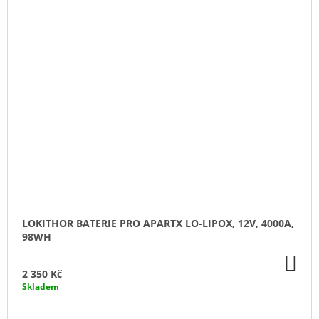
LOKITHOR BATERIE PRO APARTX LO-LIPOX, 12V, 4000A,
98WH
DO
KO
2 350 Kč
Skladem