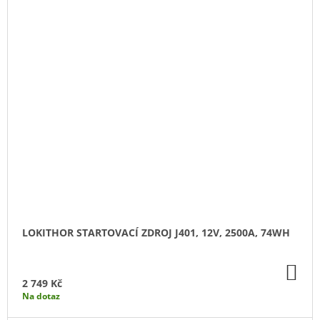
LOKITHOR STARTOVACÍ ZDROJ J401, 12V, 2500A, 74WH
DO
KO
2 749 Kč
Na dotaz