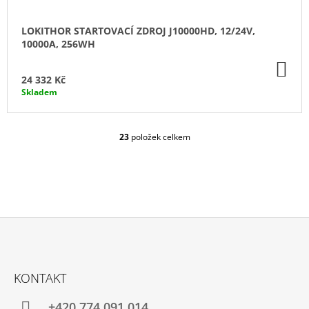
LOKITHOR STARTOVACÍ ZDROJ J10000HD, 12/24V,
10000A, 256WH
DO
KO
24 332 Kč
Skladem
23
položek celkem
O
V
L
Á
D
A
C
Í
P
Z
R
Á
V
KONTAKT
P
K
Y
A
+420 774 091 014