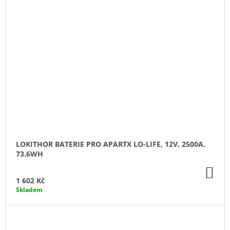
LOKITHOR BATERIE PRO APARTX LO-LIFE, 12V, 2500A,
73.6WH
DO
KO
1 602 Kč
Skladem