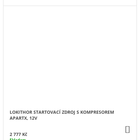
LOKITHOR STARTOVACÍ ZDROJ S KOMPRESOREM
APARTX, 12V
DO
KO
2 777 Kč
Skladem