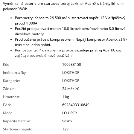
Vyměnitelná baterie pro startovací zdroj Lokithor ApartX s články lithium-
polymer 98Wh.
Parametry: Kapacita 26 500 mAh, startovací napětí 12 V a špičkový
proud 4 000A.
Použití pro spalovací motor: 10.0-litrové benzínové nebo 8.0-litrové
dieselové motory.
Prodloužená práce s kompresorem: Napájí kompresor ApartX až 97
minut na jedno nabití.
Kompatibilita: Pro nabíjení a provoz vyžaduje přístroj ApartX, což
zajišťuje bezproblémové používání.
Kód
100988150
Jméno značky
:
LOKITHOR
Kategorie
:
LOKITHOR
Záruka
:
24 měsíců
Hmotnost
:
1 kg
EAN
:
6928493310649
Model
:
LO-LIPOX
Kapacita baterie
:
98Wh
Startovací napětí
:
12V