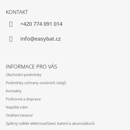
Z
Á
KONTAKT
P
A
+420 774 091 014
T
Í
info@easybat.cz
INFORMACE PRO VÁS
Obchodní podmínky
Podmínky ochrany osobních údajů
Kontakty
Poštovné a doprava
Napište nám
Ověření recenzí
Zpětný odběr elektrozařízení, baterií a akumulátorů