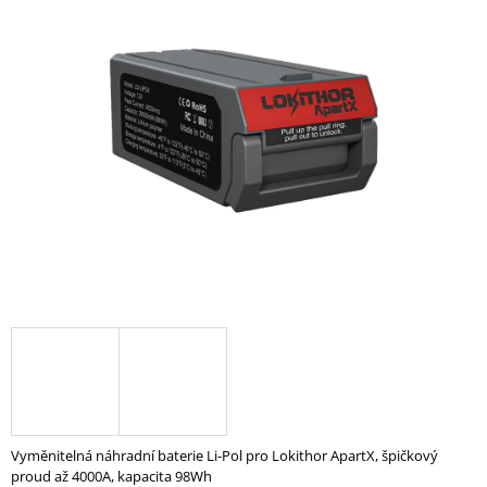
je
A
0,0
z
J
5
Í
hvězdiček.
T
?
HLEDAT
D
O
P
O
R
U
Vyměnitelná náhradní baterie Li-Pol pro Lokithor ApartX, špičkový
Č
proud až 4000A, kapacita 98Wh
U