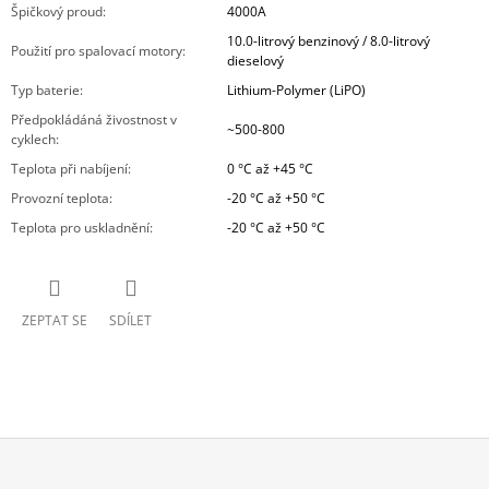
Špičkový proud
:
4000A
10.0-litrový benzinový / 8.0-litrový
Použití pro spalovací motory
:
dieselový
Typ baterie
:
Lithium-Polymer (LiPO)
Předpokládáná živostnost v
~500-800
cyklech
:
Teplota při nabíjení
:
0 °C až +45 °C
Provozní teplota
:
-20 °C až +50 °C
Teplota pro uskladnění
:
-20 °C až +50 °C
ZEPTAT SE
SDÍLET