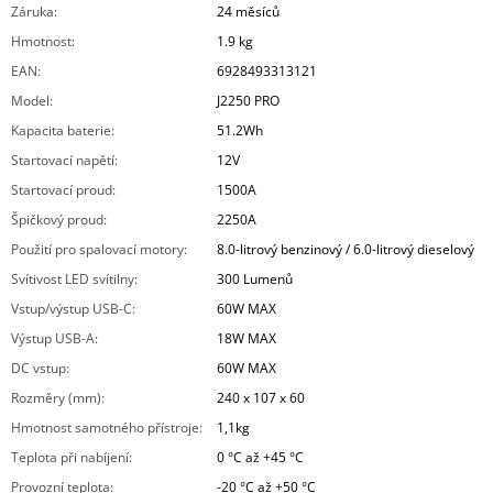
Záruka
:
24 měsíců
Hmotnost
:
1.9 kg
EAN
:
6928493313121
Model
:
J2250 PRO
Kapacita baterie
:
51.2Wh
Startovací napětí
:
12V
Startovací proud
:
1500A
Špičkový proud
:
2250A
Použití pro spalovací motory
:
8.0-litrový benzinový / 6.0-litrový dieselový
Svítivost LED svítilny
:
300 Lumenů
Vstup/výstup USB-C
:
60W MAX
Výstup USB-A
:
18W MAX
DC vstup
:
60W MAX
Rozměry (mm)
:
240 x 107 x 60
Hmotnost samotného přístroje
:
1,1kg
Teplota při nabíjení
:
0 °C až +45 °C
Provozní teplota
:
-20 °C až +50 °C