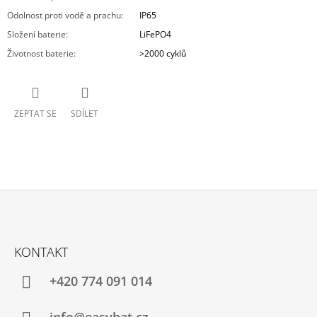
Odolnost proti vodě a prachu
:
IP65
Složení baterie
:
LiFePO4
Životnost baterie
:
>2000 cyklů
ZEPTAT SE
SDÍLET
Z
Á
KONTAKT
P
A
+420 774 091 014
T