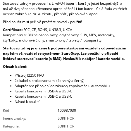
Startovací zdroj v provedení s LiFePO4 baterií, která je ještě bezpečnější a
má až dvojnásobnou životnost oproti běžné Li-ion baterii. Celá řada vnitřních
ochran zabraňuje riziku zkratu, přehřátí, přepólování apod.
Před použitím si pečlivě pročtěte návod k použití!
Certifikace:
FCC, CE, ROHS, UN38.3, UKCA
Kompatibilní s: Běžné osobní vozy, obytné vozy, SUV, MPV, motocykly,
čtyřkolky, motorové čluny, smartphony / tablety / fotoaparáty.
Startovací zdroj je určený k podpoře startování vozidel s odpovídajícím
napětím vč. vozidel se systémem Start-Stop. Lze použít i v případě
lithiové startovací baterie (s BMS).
Neslouží k nabíjení baterie vozidla.
Obsah balení:
Přístroj J2250 PRO
2x kabel s krokosvorkami (červený a černý)
Adaptér pro připojení do zásuvky zapalovače u automobilu
Kabel s koncovkami USB-A a USB-C
Kabel s koncovkami USB-C a USB-C
Návod k použití
Kód
100987030
Jméno značky
:
LOKITHOR
Kategorie
:
LOKITHOR