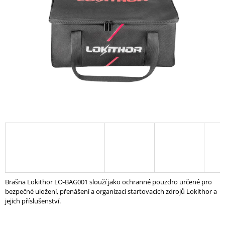
5
A
hvězdiček.
J
Í
T
?
HLEDAT
D
O
P
Brašna Lokithor LO-BAG001 slouží jako ochranné pouzdro určené pro
O
bezpečné uložení, přenášení a organizaci startovacích zdrojů Lokithor a
R
jejich příslušenství.
U
Č
U