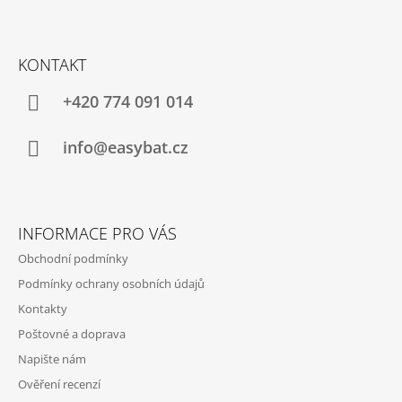
Z
Á
KONTAKT
P
A
+420 774 091 014
T
Í
info@easybat.cz
INFORMACE PRO VÁS
Obchodní podmínky
Podmínky ochrany osobních údajů
Kontakty
Poštovné a doprava
Napište nám
Ověření recenzí