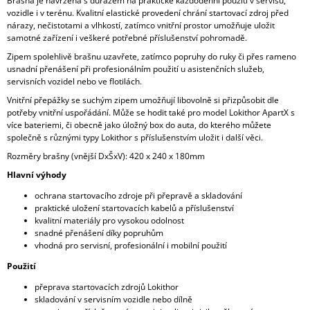
Brašna je navržena s důrazem na praktické každodenní použití v servisu,
vozidle i v terénu. Kvalitní elastické provedení chrání startovací zdroj před
nárazy, nečistotami a vlhkostí, zatímco vnitřní prostor umožňuje uložit
samotné zařízení i veškeré potřebné příslušenství pohromadě.
Zipem spolehlivě brašnu uzavřete, zatímco popruhy do ruky či přes rameno
usnadní přenášení při profesionálním použití u asistenčních služeb,
servisních vozidel nebo ve flotilách.
Vnitřní přepážky se suchým zipem umožňují libovolně si přizpůsobit dle
potřeby vnitřní uspořádání. Může se hodit také pro model Lokithor ApartX s
více bateriemi, či obecně jako úložný box do auta, do kterého můžete
společně s různými typy Lokithor s příslušenstvím uložit i další věci.
Rozměry brašny (vnější DxŠxV): 420 x 240 x 180mm
Hlavní výhody
ochrana startovacího zdroje při přepravě a skladování
praktické uložení startovacích kabelů a příslušenství
kvalitní materiály pro vysokou odolnost
snadné přenášení díky popruhům
vhodná pro servisní, profesionální i mobilní použití
Použití
přeprava startovacích zdrojů Lokithor
skladování v servisním vozidle nebo dílně