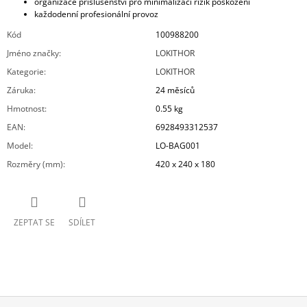
organizace příslušenství pro minimalizaci rizik poškození
každodenní profesionální provoz
Kód
100988200
Jméno značky
:
LOKITHOR
Kategorie
:
LOKITHOR
Záruka
:
24 měsíců
Hmotnost
:
0.55 kg
EAN
:
6928493312537
Model
:
LO-BAG001
Rozměry (mm)
:
420 x 240 x 180
ZEPTAT SE
SDÍLET