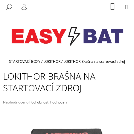
K
Přejít
NÁKUP
M
HLEDAT
na
KOŠÍK
O
PŘIHLÁŠENÍ
ZPĚT
ZPĚT
obsah
Š
Í
C
K
O
P
O
Domů
T
STARTOVACÍ BOXY
/
LOKITHOR
/
LOKITHOR Brašna na startovací zdroj
Ř
LOKITHOR BRAŠNA NA
E
STARTOVACÍ ZDROJ
B
U
J
Průměrné
Neohodnoceno
Podrobnosti hodnocení
hodnocení
E
produktu
T
je
0,0
E
z
N