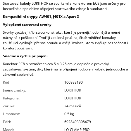
Startovací kabely LOKITHOR se svorkami a konektorem EC8 jsou určeny pro
bezpečné a spolehlivé připojení startovacího zdroje k autobaterii.
Kompatibilní s typy: AW401, J401X a Apart X
Vylepšené startovací svorky
Svorky využívají třívrstvou konstrukci, která je pevnější, odolnější a méně
náchylná k poškození. Tvoří ji zesílená pružina, čistě měděné kontakty
zajišťující vynikající přenos proudu a vnější izolace, která zvyšuje bezpečnost i
komfort používání.
Snadné a rychlé připojení
Konektor EC8 o rozměrech cca 5 × 3.25 cm je doplněn o praktický
zacvakávací systém, díky kterému je připojení i odpojení kabelu jednoduché a
zároveň spolehlivé.
Kód
100988190
Jméno značky
:
LOKITHOR
Kategorie
:
LOKITHOR
Záruka
:
24 měsíců
Hmotnost
:
0.5 kg
EAN
:
6928493308479
Model
:
LO-CLAMP-PRO