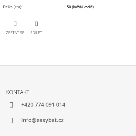
Délka (cm)
:
50 (každý vodič)
ZEPTAT SE
SDÍLET
Z
Á
KONTAKT
P
A
+420 774 091 014
T
Í
info@easybat.cz