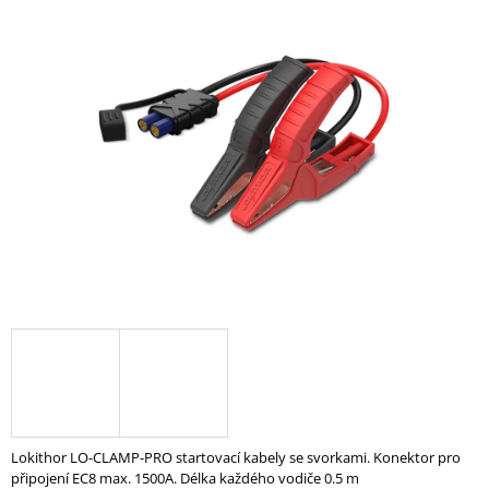
je
A
0,0
z
J
5
Í
hvězdiček.
T
?
HLEDAT
D
O
P
O
R
U
Lokithor LO-CLAMP-PRO startovací kabely se svorkami. Konektor pro
Č
připojení EC8 max. 1500A. Délka každého vodiče 0.5 m
U