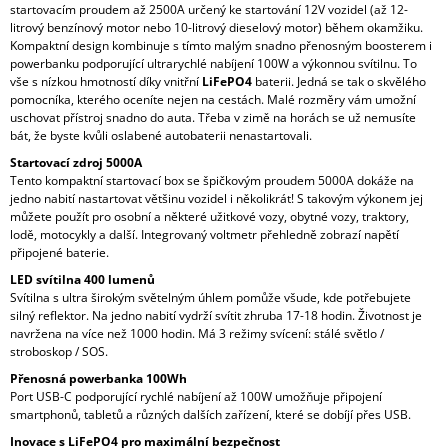
startovacím proudem až 2500A určený ke startování 12V vozidel (až 12-
litrový benzínový motor nebo 10-litrový dieselový motor) během okamžiku.
Kompaktní design kombinuje s tímto malým snadno přenosným boosterem i
powerbanku podporující ultrarychlé nabíjení 100W a výkonnou svítilnu. To
vše s nízkou hmotností díky vnitřní
LiFePO4
baterii. Jedná se tak o skvělého
pomocníka, kterého oceníte nejen na cestách. Malé rozměry vám umožní
uschovat přístroj snadno do auta. Třeba v zimě na horách se už nemusíte
bát, že byste kvůli oslabené autobaterii nenastartovali.
Startovací zdroj 5000A
Tento kompaktní startovací box se špičkovým proudem 5000A dokáže na
jedno nabití nastartovat většinu vozidel i několikrát! S takovým výkonem jej
můžete použít pro osobní a některé užitkové vozy, obytné vozy, traktory,
lodě, motocykly a další. Integrovaný voltmetr přehledně zobrazí napětí
připojené baterie.
LED svítilna 400 lumenů
Svítilna s ultra širokým světelným úhlem pomůže všude, kde potřebujete
silný reflektor. Na jedno nabití vydrží svítit zhruba 17-18 hodin. Životnost je
navržena na více než 1000 hodin. Má 3 režimy svícení: stálé světlo /
stroboskop / SOS.
Přenosná powerbanka 100Wh
Port USB-C podporující rychlé nabíjení až 100W umožňuje připojení
smartphonů, tabletů a různých dalších zařízení, které se dobíjí přes USB.
Inovace s LiFePO4 pro maximální bezpečnost