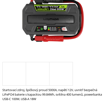
z
A
5
hvězdiček.
J
Í
T
?
HLEDAT
D
O
P
O
Startovací zdroj, špičkový proud 5000A, napětí 12V, uvnitř bezpečná
R
LiFePO4 baterie s kapacitou 99.84Wh, svítilna 400 lumenů, powerbanka
U
USB-C 100W, USB-A 18W
Č
U