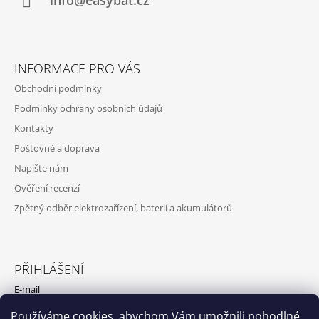
Í
info@easybat.cz
INFORMACE PRO VÁS
Obchodní podmínky
Podmínky ochrany osobních údajů
Kontakty
Poštovné a doprava
Napište nám
Ověření recenzí
Zpětný odběr elektrozařízení, baterií a akumulátorů
PŘIHLÁŠENÍ
E-mail
Používáme cookies, abychom Vám umožnili pohodlné