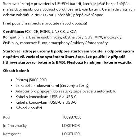
Startovací zdroj v provedení s LiFePO4 baterií, která je ještě bezpečnější a
má až dvojnásobnou životnost oproti běžné Li-ion baterii. Celá řada vnitřních
ochran zabraňuje riziku zkratu, přehřátí, přepólování apod.
Před použitím si pečlivě pročtěte návod k použití!
Certifikace:
FCC, CE, ROHS, UN38.3, UKCA
Kompatibilní s: Běžné osobní vozy, obytné vozy, SUV, MPV, motocykly,
čtyřkolky, motorové čluny, smartphony / tablety / fotoaparáty.
Startovací zdroj je určený k podpoře startování vozidel s odpovídajícím
napětím vč. vozidel se systémem Start-Stop. Lze použít i v případě
lithiové startovací baterie (s BMS).
Neslouží k nabíjení baterie vozidla.
Obsah balení:
Přístroj J5000 PRO
2x kabel s krokosvorkami (červený a černý)
Adaptér pro připojení do zásuvky zapalovače u automobilu
Kabel s koncovkami USB-A a USB-C
Kabel s koncovkami USB-C a USB-C
Návod k použití
Kód
100987050
Jméno značky
:
LOKITHOR
Kategorie
:
LOKITHOR