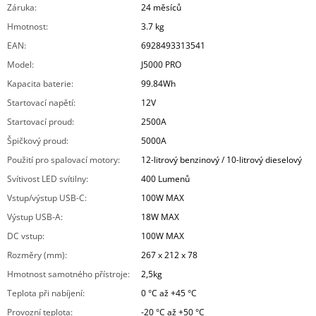
Záruka
:
24 měsíců
Hmotnost
:
3.7 kg
EAN
:
6928493313541
Model
:
J5000 PRO
Kapacita baterie
:
99.84Wh
Startovací napětí
:
12V
Startovací proud
:
2500A
Špičkový proud
:
5000A
Použití pro spalovací motory
:
12-litrový benzinový / 10-litrový dieselový
Svítivost LED svítilny
:
400 Lumenů
Vstup/výstup USB-C
:
100W MAX
Výstup USB-A
:
18W MAX
DC vstup
:
100W MAX
Rozměry (mm)
:
267 x 212 x 78
Hmotnost samotného přístroje
:
2,5kg
Teplota při nabíjení
:
0 °C až +45 °C
Provozní teplota
:
-20 °C až +50 °C