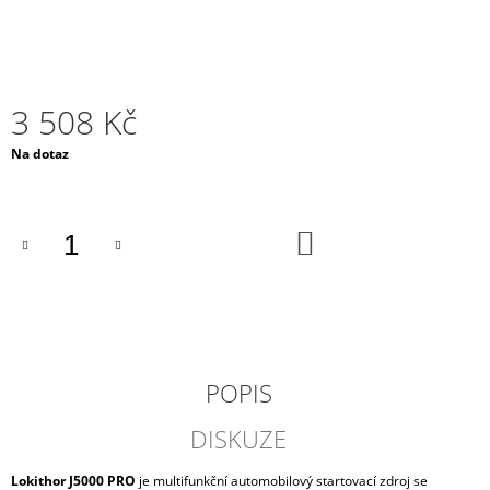
J
E
M
E
3 508 Kč
AUTOBATERIE
VARTA
Měrná
Na dotaz
BLUE
cena:
DYNAMIC
74AH,
12V,
DO
E11
KOŠÍKU
2
034
Kč
POPIS
DISKUZE
Lokithor J5000 PRO
je multifunkční automobilový startovací zdroj se