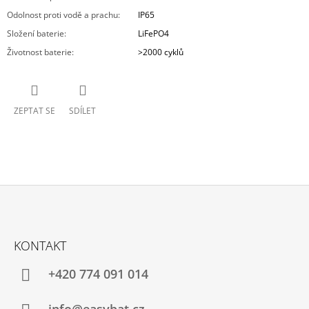
Odolnost proti vodě a prachu
:
IP65
Složení baterie
:
LiFePO4
Životnost baterie
:
>2000 cyklů
ZEPTAT SE
SDÍLET
Z
Á
KONTAKT
P
A
+420 774 091 014
T