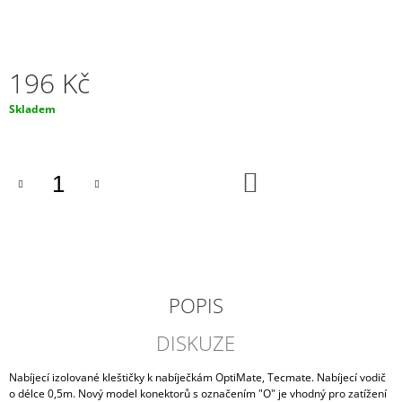
J
E
M
E
196 Kč
MOTOBATERIE
Měrná
Skladem
EXIDE
cena:
BIKE
AGM
READY
DO
18AH,
KOŠÍKU
12V,
AGM12-
19
(YTX20L-
BS)
1
520
POPIS
Kč
DISKUZE
Nabíjecí izolované kleštičky k nabíječkám OptiMate, Tecmate. Nabíjecí vodič
o délce 0,5m. Nový model konektorů s označením "O" je vhodný pro zatížení