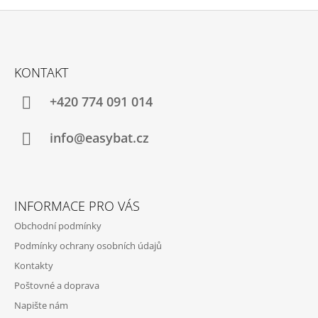
Z
Á
KONTAKT
P
A
+420 774 091 014
T
Í
info@easybat.cz
INFORMACE PRO VÁS
Obchodní podmínky
Podmínky ochrany osobních údajů
Kontakty
Poštovné a doprava
Napište nám