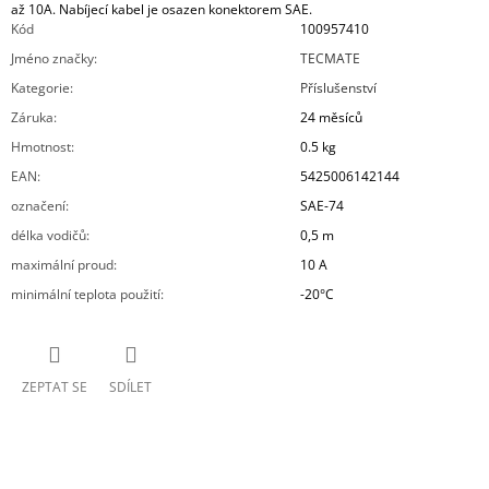
až 10A. Nabíjecí kabel je osazen konektorem SAE.
Kód
100957410
Jméno značky
:
TECMATE
Kategorie
:
Příslušenství
Záruka
:
24 měsíců
Hmotnost
:
0.5 kg
EAN
:
5425006142144
označení
:
SAE-74
délka vodičů
:
0,5 m
maximální proud
:
10 A
minimální teplota použití
:
-20°C
ZEPTAT SE
SDÍLET