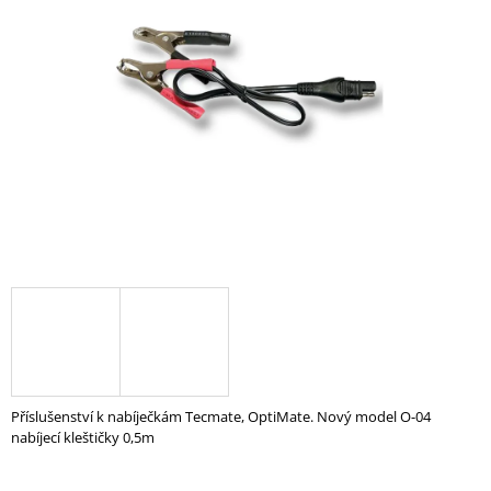
z
A
5
hvězdiček.
J
Í
T
?
HLEDAT
D
O
P
O
Příslušenství k nabíječkám Tecmate, OptiMate. Nový model O-04
R
nabíjecí kleštičky 0,5m
U
Č
U