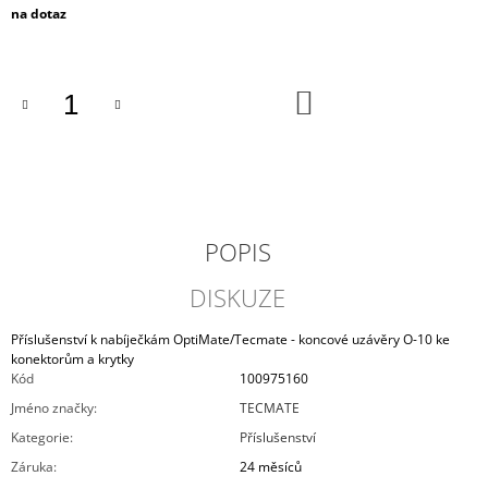
Měrná
na dotaz
J
cena:
E
M
E
DO
KOŠÍKU
AUTOBATERIE
VARTA
SILVER
DYNAMIC
AGM
60AH,
12V,
POPIS
D52
(A8)
DISKUZE
2
789
Příslušenství k nabíječkám OptiMate/Tecmate - koncové uzávěry O-10 ke
Kč
konektorům a krytky
Kód
100975160
Jméno značky
:
TECMATE
Kategorie
:
Příslušenství
Záruka
:
24 měsíců