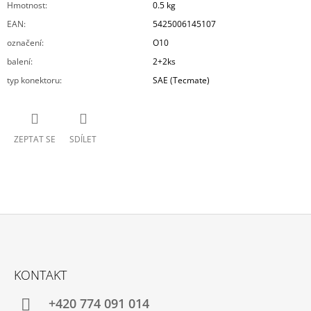
Hmotnost
:
0.5 kg
EAN
:
5425006145107
označení
:
O10
balení
:
2+2ks
typ konektoru
:
SAE (Tecmate)
ZEPTAT SE
SDÍLET
Z
Á
KONTAKT
P
A
+420 774 091 014