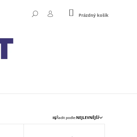
NÁKUPNÍ
HLEDAT
KOŠÍK
Prázdný košík
PŘIHLÁŠENÍ
Ř
Následující
Řadit podle:
NEJLEVNĚJŠÍ
A
Z
XIDE BIKE AGM READY