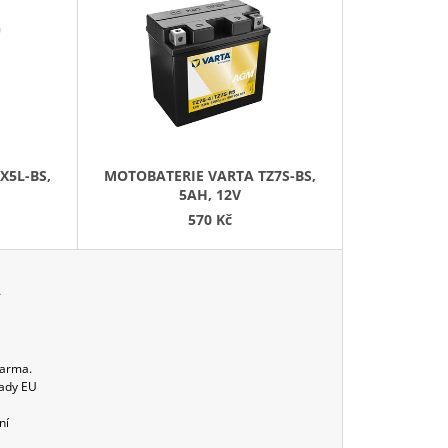
E
2-19 (YTX20L-BS)
N
Í
P
R
O
D
X5L-BS,
MOTOBATERIE VARTA TZ7S-BS,
U
5AH, 12V
K
570 Kč
T
Ů
A
darma.
Rady EU
ní