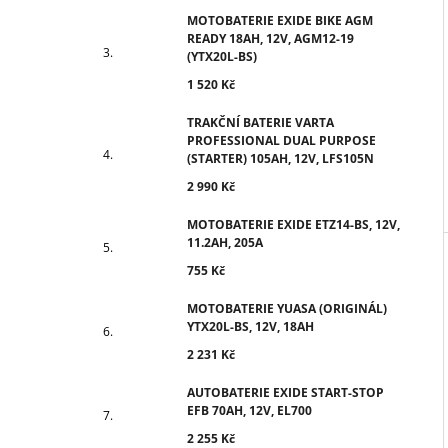
MOTOBATERIE EXIDE BIKE AGM
READY 18AH, 12V, AGM12-19
(YTX20L-BS)
1 520 Kč
TRAKČNÍ BATERIE VARTA
PROFESSIONAL DUAL PURPOSE
(STARTER) 105AH, 12V, LFS105N
2 990 Kč
MOTOBATERIE EXIDE ETZ14-BS, 12V,
11.2AH, 205A
755 Kč
MOTOBATERIE YUASA (ORIGINÁL)
YTX20L-BS, 12V, 18AH
2 231 Kč
AUTOBATERIE EXIDE START-STOP
EFB 70AH, 12V, EL700
2 255 Kč