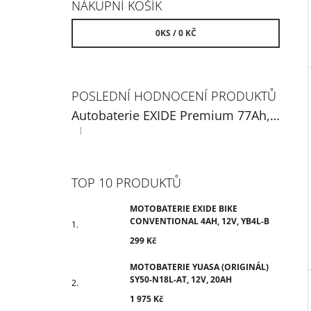
NÁKUPNÍ KOŠÍK
0
KS /
0 KČ
POSLEDNÍ HODNOCENÍ PRODUKTŮ
Autobaterie EXIDE Premium 77Ah, 12V, EA770
|
Hodnocení produktu je 5 z 5 hvězdiček.
TOP 10 PRODUKTŮ
MOTOBATERIE EXIDE BIKE
CONVENTIONAL 4AH, 12V, YB4L-B
299 Kč
MOTOBATERIE YUASA (ORIGINÁL)
SY50-N18L-AT, 12V, 20AH
1 975 Kč