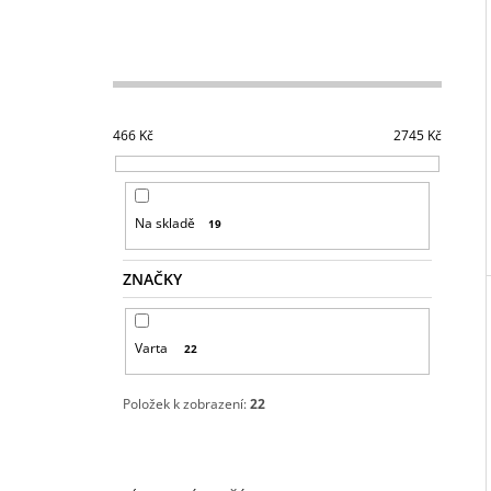
466
Kč
2745
Kč
Na skladě
19
ZNAČKY
Varta
22
Položek k zobrazení:
22