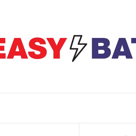
CO POTŘEBUJETE NAJÍT?
HLEDAT
DOPORUČUJEME
V
MOTOBATERIE YUASA (ORIGINÁL) SY50-
MOTOBATERIE E
Ý