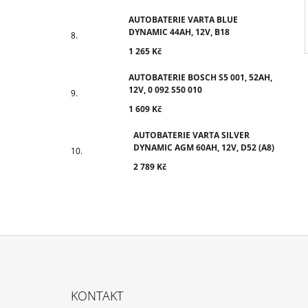
AUTOBATERIE VARTA BLUE
DYNAMIC 44AH, 12V, B18
1 265 Kč
AUTOBATERIE BOSCH S5 001, 52AH,
12V, 0 092 S50 010
1 609 Kč
AUTOBATERIE VARTA SILVER
DYNAMIC AGM 60AH, 12V, D52 (A8)
2 789 Kč
Z
Á
KONTAKT
P