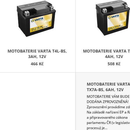
N18L-AT, 12V, 20AH
18AH, 12V, AGM1
P
1 975 Kč
1 520 Kč
S
P
R
O
D
MOTOBATERIE VARTA T4L-BS,
MOTOBATERIE VARTA T
3AH, 12V
4AH, 12V
U
466 Kč
508 Kč
K
T
Ů
MOTOBATERIE VART
TX7A-BS, 6AH, 12V
MOTOBATERIE VÁM BUDE
DODÁNA ZPROVOZNĚNÁ!
Zprovoznění provádíme z
Na základě nařízení EP a 
a připravovaného zákona
parlamentu ČR (v legislativ
procesu) je...