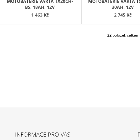
MOTOBATERIE VARTA TX20CH-
MOTOBATERIE VARTA TX
BS, 18AH, 12V
30AH, 12V
1 463 Kč
2 745 Kč
22
položek celkem
O
V
L
Á
D
A
C
Í
P
R
V
K
Y
V
Ý
P
I
INFORMACE PRO VÁS
S