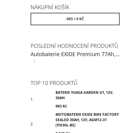
NÁKUPNÍ KOŠÍK
0
KS /
0 KČ
POSLEDNÍ HODNOCENÍ PRODUKTŮ
Autobaterie EXIDE Premium 77Ah, 12V, EA770
|
Hodnocení produktu je 5 z 5 hvězdiček.
TOP 10 PRODUKTŮ
BATERIE YUASA GARDEN U1, 12V,
30AH
983 Kč
MOTOBATERIE EXIDE BIKE FACTORY
SEALED 30AH, 12V, AGM12-31
(YIX30L-BS)