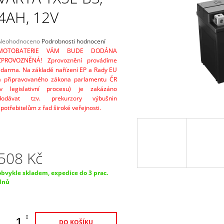
SEALED 30AH, 12V, AGM12-31 (YIX30L-
TEPLOTNÍM ČID
BS)
4AH, 12V
1 869 Kč
2 249 Kč
Průměrné
Neohodnoceno
Podrobnosti hodnocení
hodnocení
MOTOBATERIE VÁM BUDE DODÁNA
produktu
ZPROVOZNĚNÁ! Zprovoznění provádíme
e
zdarma. Na základě nařízení EP a Rady EU
,0
a připravovaného zákona parlamentu ČR
(v legislativní procesu) je zakázáno
5
dodávat tzv. prekurzory výbušnin
vězdiček.
spotřebitelům z řad široké veřejnosti.
508 Kč
Měrná
obvykle skladem, expedice do 3 prac.
ena:
dnů
DO KOŠÍKU