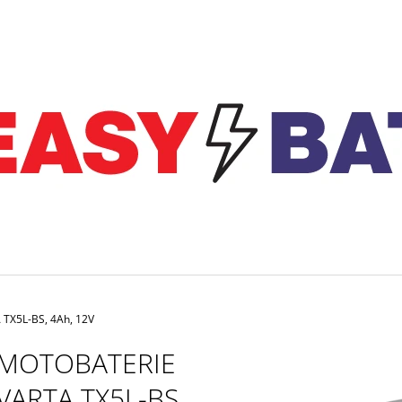
CO POTŘEBUJETE NAJÍT?
HLEDAT
DOPORUČUJEME
 TX5L-BS, 4Ah, 12V
MOTOBATERIE
MOTOBATERIE EXIDE BIKE FACTORY
NABÍJEČKA CTEK 
VARTA TX5L-BS,