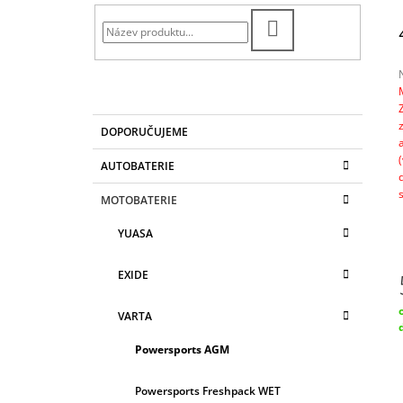
T
983 Kč
R
HLEDAT
A
N
N
Í
K
Přeskočit
j
DOPORUČUJEME
A
kategorie
0
P
T
z
A
AUTOBATERIE
E
N
G
h
MOTOBATERIE
O
E
R
L
YUASA
I
E
EXIDE
VARTA
c
Powersports AGM
Powersports Freshpack WET