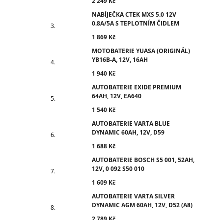
2 249 Kč
NABÍJEČKA CTEK MXS 5.0 12V
0.8A/5A S TEPLOTNÍM ČIDLEM
1 869 Kč
MOTOBATERIE YUASA (ORIGINÁL)
YB16B-A, 12V, 16AH
1 940 Kč
AUTOBATERIE EXIDE PREMIUM
64AH, 12V, EA640
1 540 Kč
AUTOBATERIE VARTA BLUE
DYNAMIC 60AH, 12V, D59
1 688 Kč
AUTOBATERIE BOSCH S5 001, 52AH,
12V, 0 092 S50 010
1 609 Kč
AUTOBATERIE VARTA SILVER
DYNAMIC AGM 60AH, 12V, D52 (A8)
2 789 Kč