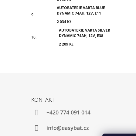
AUTOBATERIE VARTA BLUE
DYNAMIC 74AH, 12V, E11
2 034 Kč
AUTOBATERIE VARTA SILVER
DYNAMIC 74AH, 12V, E38
2 209 Kč
Z
Á
KONTAKT
P
A
+420 774 091 014
T
Í
info@easybat.cz