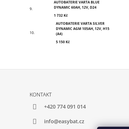
AUTOBATERIE VARTA BLUE
DYNAMIC 60AH, 12V, D24
1 732 Kč
AUTOBATERIE VARTA SILVER
DYNAMIC AGM 105AH, 12V, H15
(A4)
5 150 Kč
Z
Á
KONTAKT
P
A
+420 774 091 014
T
Í
info@easybat.cz