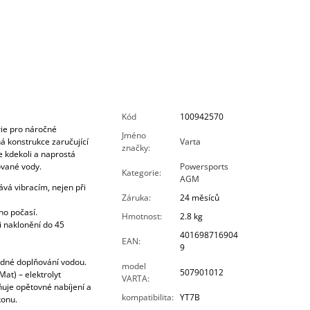
Kód
100942570
ie pro náročné
Jméno
á konstrukce zaručující
Varta
značky
:
te kdekoli a naprostá
ované vody.
Powersports
Kategorie
:
AGM
vá vibracím, nejen při
Záruka
:
24 měsíců
ho počasí.
Hmotnost
:
2.8 kg
i naklonění do 45
401698716904
EAN
:
9
ádné doplňování vodou.
model
507901012
at) – elektrolyt
VARTA
:
uje opětovné nabíjení a
kompatibilita
:
YT7B
konu.