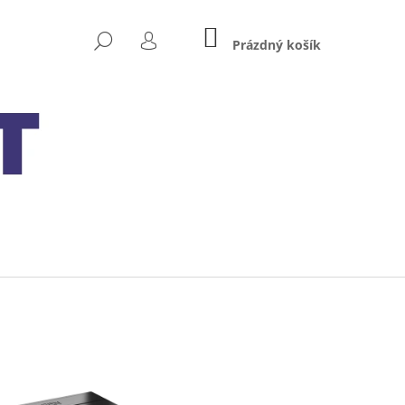
NÁKUPNÍ
HLEDAT
KOŠÍK
Prázdný košík
PŘIHLÁŠENÍ
Následující
 MXS 5.0 TEST&CHARGE