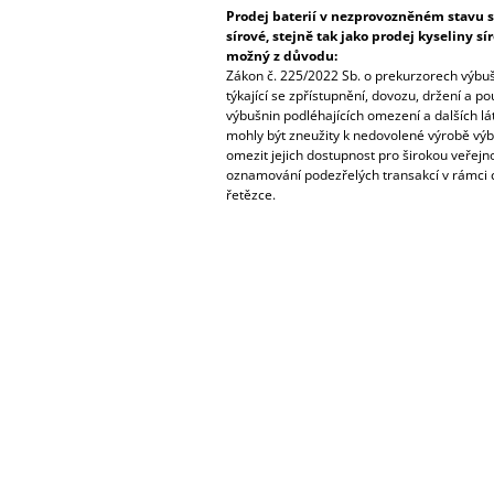
Prodej baterií v nezprovozněném stavu s
sírové, stejně tak jako prodej kyseliny s
možný z důvodu:
Zákon č. 225/2022 Sb. o prekurzorech výbu
týkající se zpřístupnění, dovozu, držení a p
výbušnin podléhajících omezení a dalších lá
mohly být zneužity k nedovolené výrobě výbu
omezit jejich dostupnost pro širokou veřejnos
oznamování podezřelých transakcí v rámci 
řetězce.