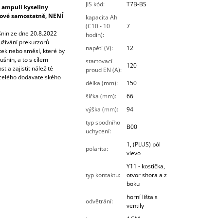
JIS kód
:
T7B-BS
 ampulí kyseliny
írové samostatně, NENÍ
kapacita Ah
(C10 - 10
7
šnin ze dne 20.8.2022
hodin)
:
oužívání prekurzorů
napětí (V)
:
12
tek nebo směsí, které by
šnin, a to s cílem
startovací
120
t a zajistit náležité
proud EN (A)
:
celého dodavatelského
délka (mm)
:
150
šířka (mm)
:
66
výška (mm)
:
94
typ spodního
B00
uchycení
:
1, (PLUS) pól
polarita
:
vlevo
Y11 - kostička,
typ kontaktu
:
otvor shora a z
boku
horní lišta s
odvětrání
:
ventily