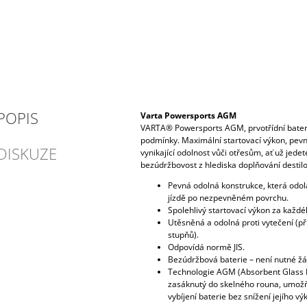
POPIS
Varta Powersports AGM
VARTA® Powersports AGM, prvotřídní bater
podmínky. Maximální startovací výkon, pevn
DISKUZE
vynikající odolnost vůči otřesům, ať už jede
bezúdržbovost z hlediska doplňování destil
Pevná odolná konstrukce, která odolá
jízdě po nezpevněném povrchu.
Spolehlivý startovací výkon za každé
Utěsněná a odolná proti vytečení (př
stupňů).
Odpovídá normě JIS.
Bezúdržbová baterie – není nutné ž
Technologie AGM (Absorbent Glass M
zasáknutý do skelného rouna, umožň
vybíjení baterie bez snížení jejího vý