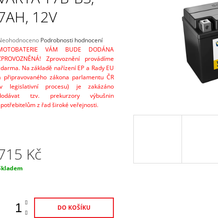
PŘIPOJENÍ K BATERII 0,5M
12V, 5A
7AH, 12V
220 Kč
2 298 Kč
Průměrné
Neohodnoceno
Podrobnosti hodnocení
hodnocení
MOTOBATERIE VÁM BUDE DODÁNA
produktu
ZPROVOZNĚNÁ! Zprovoznění provádíme
e
zdarma. Na základě nařízení EP a Rady EU
,0
a připravovaného zákona parlamentu ČR
(v legislativní procesu) je zakázáno
5
dodávat tzv. prekurzory výbušnin
vězdiček.
spotřebitelům z řad široké veřejnosti.
715 Kč
Měrná
Skladem
ena:
DO KOŠÍKU