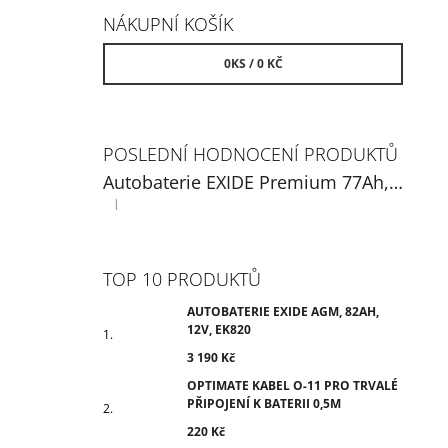
NÁKUPNÍ KOŠÍK
0
KS /
0 KČ
POSLEDNÍ HODNOCENÍ PRODUKTŮ
Autobaterie EXIDE Premium 77Ah, 12V, EA770
|
Hodnocení produktu je 5 z 5 hvězdiček.
TOP 10 PRODUKTŮ
AUTOBATERIE EXIDE AGM, 82AH,
12V, EK820
3 190 Kč
OPTIMATE KABEL O-11 PRO TRVALÉ
PŘIPOJENÍ K BATERII 0,5M
220 Kč