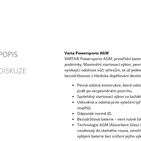
POPIS
Varta Powersports AGM
VARTA® Powersports AGM, prvotřídní bater
podmínky. Maximální startovací výkon, pevn
DISKUZE
vynikající odolnost vůči otřesům, ať už jede
bezúdržbovost z hlediska doplňování destil
Pevná odolná konstrukce, která odolá
jízdě po nezpevněném povrchu.
Spolehlivý startovací výkon za každé
Utěsněná a odolná proti vytečení (př
stupňů).
Odpovídá normě JIS.
Bezúdržbová baterie – není nutné ž
Technologie AGM (Absorbent Glass M
zasáknutý do skelného rouna, umožň
vybíjení baterie bez snížení jejího vý