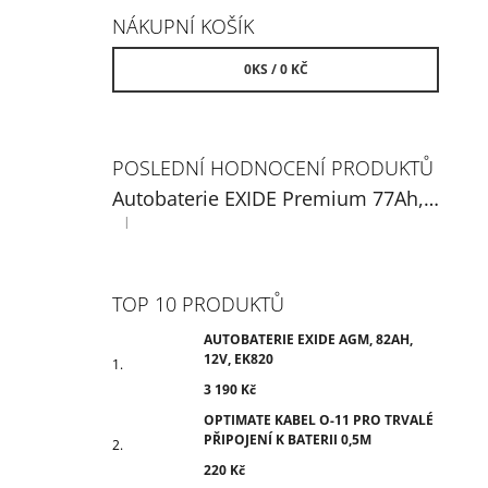
NÁKUPNÍ KOŠÍK
0
KS /
0 KČ
POSLEDNÍ HODNOCENÍ PRODUKTŮ
Autobaterie EXIDE Premium 77Ah, 12V, EA770
|
Hodnocení produktu je 5 z 5 hvězdiček.
TOP 10 PRODUKTŮ
AUTOBATERIE EXIDE AGM, 82AH,
12V, EK820
3 190 Kč
OPTIMATE KABEL O-11 PRO TRVALÉ
PŘIPOJENÍ K BATERII 0,5M
220 Kč