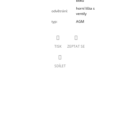
boku
horní lišta s
odvětrání
:
ventily
typ
:
AGM
TISK
ZEPTAT SE
SDÍLET