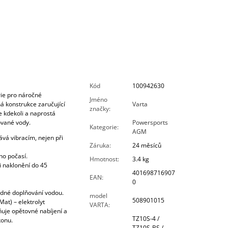
Kód
100942630
ie pro náročné
Jméno
á konstrukce zaručující
Varta
značky
:
te kdekoli a naprostá
ované vody.
Powersports
Kategorie
:
AGM
vá vibracím, nejen při
Záruka
:
24 měsíců
ho počasí.
Hmotnost
:
3.4 kg
i naklonění do 45
401698716907
EAN
:
0
ádné doplňování vodou.
model
508901015
at) – elektrolyt
VARTA
:
uje opětovné nabíjení a
TZ10S-4 /
konu.
TZ10S-BS /