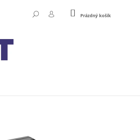
NÁKUPNÍ
HLEDAT
KOŠÍK
Prázdný košík
PŘIHLÁŠENÍ
Následující
 MXS 5.0 TEST&CHARGE