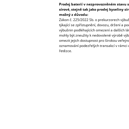
Prodej baterií v nezprovozněném stavu s
sírové, stejně tak jako prodej kyseliny s
možný z důvodu:
Zákon č. 225/2022 Sb. o prekurzorech výbu
týkající se zpřístupnění, dovozu, držení a p
výbušnin podléhajících omezení a dalších lá
mohly být zneužity k nedovolené výrobě výbu
omezit jejich dostupnost pro širokou veřejnos
oznamování podezřelých transakcí v rámci 
řetězce.