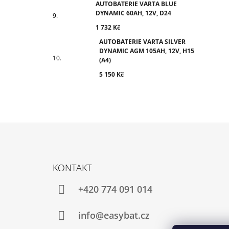
AUTOBATERIE VARTA BLUE
DYNAMIC 60AH, 12V, D24
1 732 Kč
AUTOBATERIE VARTA SILVER
DYNAMIC AGM 105AH, 12V, H15
(A4)
5 150 Kč
Z
Á
KONTAKT
P
A
+420 774 091 014
T
Í
info@easybat.cz