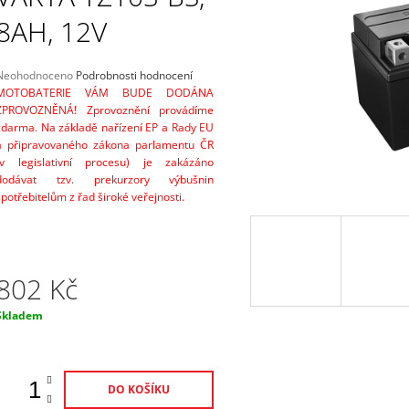
PŘIPOJENÍ K BATERII 0,5M
12V, 5A
8AH, 12V
220 Kč
2 298 Kč
Průměrné
Neohodnoceno
Podrobnosti hodnocení
hodnocení
MOTOBATERIE VÁM BUDE DODÁNA
produktu
ZPROVOZNĚNÁ! Zprovoznění provádíme
e
zdarma. Na základě nařízení EP a Rady EU
,0
a připravovaného zákona parlamentu ČR
(v legislativní procesu) je zakázáno
5
dodávat tzv. prekurzory výbušnin
vězdiček.
spotřebitelům z řad široké veřejnosti.
802 Kč
Měrná
Skladem
ena:
DO KOŠÍKU