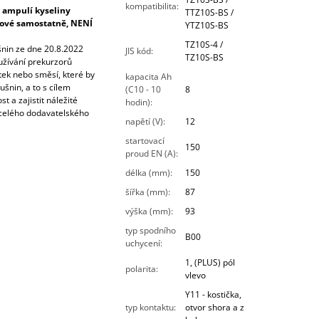
kompatibilita
:
 ampulí kyseliny
TTZ10S-BS /
írové samostatně, NENÍ
YTZ10S-BS
TZ10S-4 /
šnin ze dne 20.8.2022
JIS kód
:
TZ10S-BS
oužívání prekurzorů
tek nebo směsí, které by
kapacita Ah
šnin, a to s cílem
(C10 - 10
8
t a zajistit náležité
hodin)
:
celého dodavatelského
napětí (V)
:
12
startovací
150
proud EN (A)
:
délka (mm)
:
150
šířka (mm)
:
87
výška (mm)
:
93
typ spodního
B00
uchycení
:
1, (PLUS) pól
polarita
:
vlevo
Y11 - kostička,
typ kontaktu
:
otvor shora a z