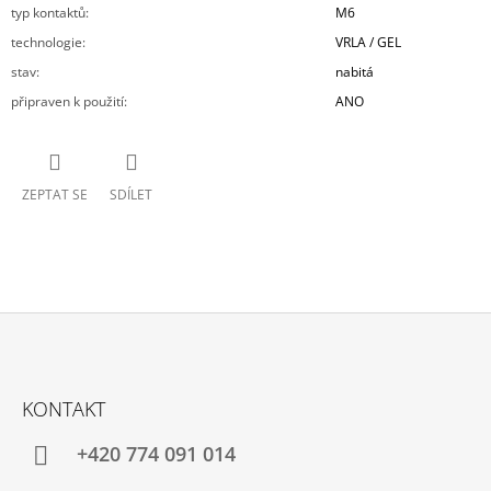
typ kontaktů
:
M6
technologie
:
VRLA / GEL
stav
:
nabitá
připraven k použití
:
ANO
ZEPTAT SE
SDÍLET
Z
Á
KONTAKT
P
A
+420 774 091 014
T