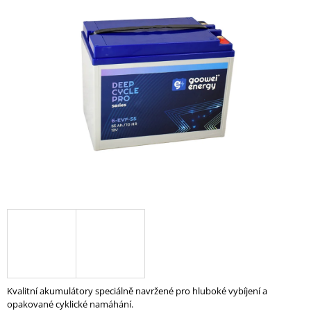
je
A
0,0
z
J
5
Í
hvězdiček.
T
?
HLEDAT
D
O
P
O
R
U
Kvalitní akumulátory speciálně navržené pro hluboké vybíjení a
Č
opakované cyklické namáhání.
U