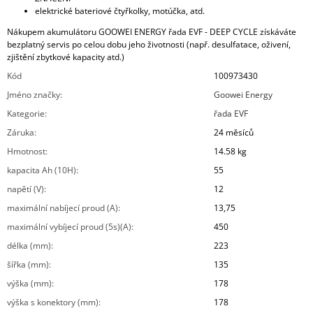
elektrické bateriové čtyřkolky, motúčka, atd.
Nákupem akumulátoru GOOWEI ENERGY řada EVF - DEEP CYCLE získáváte
bezplatný servis po celou dobu jeho životnosti (např. desulfatace, oživení,
zjištění zbytkové kapacity atd.)
Kód
100973430
Jméno značky
:
Goowei Energy
Kategorie
:
řada EVF
Záruka
:
24 měsíců
Hmotnost
:
14.58 kg
kapacita Ah (10H)
:
55
napětí (V)
:
12
maximální nabíjecí proud (A)
:
13,75
maximální vybíjecí proud (5s)(A)
:
450
délka (mm)
:
223
šířka (mm)
:
135
výška (mm)
:
178
výška s konektory (mm)
:
178