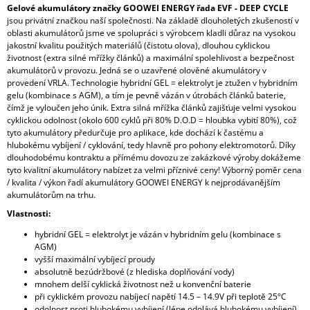
Gelové akumulátory značky GOOWEI ENERGY řada EVF - DEEP CYCLE
jsou privátní značkou naší společnosti. Na základě dlouholetých zkušeností v
oblasti akumulátorů jsme ve spolupráci s výrobcem kladli důraz na vysokou
jakostní kvalitu použitých materiálů (čistotu olova), dlouhou cyklickou
životnost (extra silné mřížky článků) a maximální spolehlivost a bezpečnost
akumulátorů v provozu. Jedná se o uzavřené olověné akumulátory v
provedení VRLA. Technologie hybridní GEL = elektrolyt je ztužen v hybridním
gelu (kombinace s AGM), a tím je pevně vázán v útrobách článků baterie,
čímž je vyloučen jeho únik. Extra silná mřížka článků zajišťuje velmi vysokou
cyklickou odolnost (okolo 600 cyklů při 80% D.O.D = hloubka vybití 80%), což
tyto akumulátory předurčuje pro aplikace, kde dochází k častému a
hlubokému vybíjení / cyklování, tedy hlavně pro pohony elektromotorů. Díky
dlouhodobému kontraktu a přímému dovozu ze zakázkové výroby dokážeme
tyto kvalitní akumulátory nabízet za velmi příznivé ceny! Výborný poměr cena
/ kvalita / výkon řadí akumulátory GOOWEI ENERGY k nejprodávanějším
akumulátorům na trhu.
Vlastnosti:
hybridní GEL = elektrolyt je vázán v hybridním gelu (kombinace s
AGM)
vyšší maximální vybíjecí proudy
absolutně bezúdržbové (z hlediska doplňování vody)
mnohem delší cyklická životnost než u konvenční baterie
při cyklickém provozu nabíjecí napětí 14.5 – 14.9V při teplotě 25°C
odolnost proti hlubokému vybíjení (lépe odolává hlubokému vybíjení)