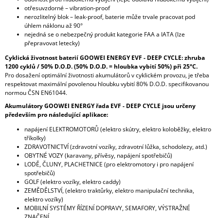
otřesuvzdorné – vibration-proof
nerozlitelný blok – leak-proof, baterie může trvale pracovat pod
úhlem náklonu až 90°
nejedná se o nebezpečný produkt kategorie FAA a IATA (lze
přepravovat letecky)
Cyklická životnost baterií GOOWEI ENERGY EVF - DEEP CYCLE: zhruba
1200 cyklů / 50% D.O.D. (50% D.O.D. = hloubka vybití 50%) při 25°C.
Pro dosažení optimální životnosti akumulátorů v cyklickém provozu, je třeba
respektovat maximální povolenou hloubku vybití 80% D.O.D. specifikovanou
normou ČSN EN61044.
Akumulátory GOOWEI ENERGY řada EVF - DEEP CYCLE jsou určeny
především pro následující aplikace:
napájení ELEKTROMOTORŮ (elektro skútry, elektro koloběžky, elektro
tříkolky)
ZDRAVOTNICTVÍ (zdravotní vozíky, zdravotní lůžka, schodolezy, atd.)
OBYTNÉ VOZY (karavany, přívěsy, napájení spotřebičů)
LODĚ, ČLUNY, PLACHETNICE (pro elektromotory i pro napájení
spotřebičů)
GOLF (elektro vozíky, elektro caddy)
ZEMĚDĚLSTVÍ, (elektro traktůrky, elektro manipulační technika,
elektro vozíky)
MOBILNÍ SYSTÉMY ŘÍZENÍ DOPRAVY, SEMAFORY, VÝSTRAŽNÉ
ZNAČENÍ