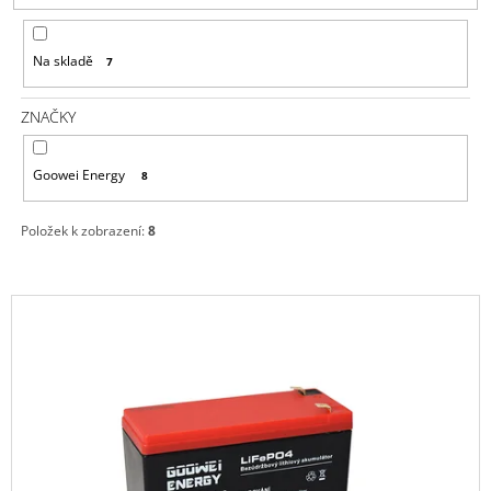
P
A
R
J
Na skladě
7
O
Í
D
T
ZNAČKY
U
?
K
Goowei Energy
8
T
Ů
Položek k zobrazení:
8
HLEDAT
V
Ý
D
P
O
P
I
O
S
R
P
U
Č
R
U