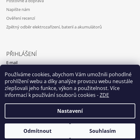
Poštovné a doprava
Napište nám
Ověření recenzí
Zpětný odběr elektrozařízení, baterií a akumulátorů
PŘIHLÁŠENÍ
E-mail
Používáme cookies, abychom Vám umožnili pohodlné
Heslo
prohlížení webu a díky analýze provozu webu neustále
zlepšovali jeho funkce, výkon a použitelnost. Více
PŘIHLÁSIT SE
informací k používání souborů cookies
-
ZDE
Nová registrace
Zapomenuté heslo
Nastavení
Odmítnout
Souhlasím
© 2026 EASYBAT.CZ. Všechna práva vyhrazena.
Vytvořil Shoptet