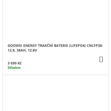
GOOWEI ENERGY TRAKČNÍ BATERIE (LIFEPO4) CNLFP38-
12.8, 38AH, 12.8V
DO
KO
3 690 Kč
Skladem