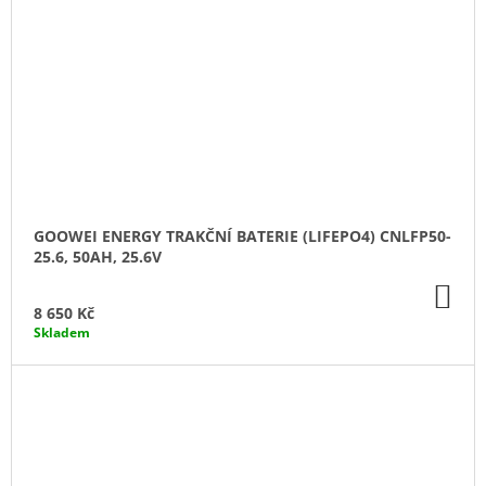
GOOWEI ENERGY TRAKČNÍ BATERIE (LIFEPO4) CNLFP50-
25.6, 50AH, 25.6V
DO
KO
8 650 Kč
Skladem