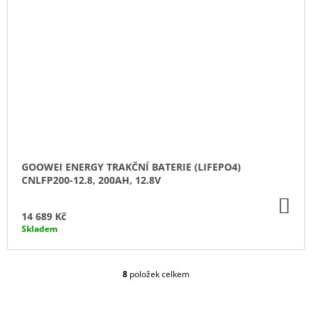
GOOWEI ENERGY TRAKČNÍ BATERIE (LIFEPO4)
CNLFP200-12.8, 200AH, 12.8V
DO
KO
14 689 Kč
Skladem
8
položek celkem
O
V
L