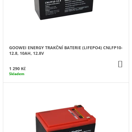
O
J
D
E
M
U
E
K
T
MOTOBATERIE
EXIDE
Ů
ETZ14-
GOOWEI ENERGY TRAKČNÍ BATERIE (LIFEPO4) CNLFP10-
BS,
12.8, 10AH, 12.8V
12V,
11.2AH,
DO
205A
KO
1 290 Kč
755
Skladem
Kč