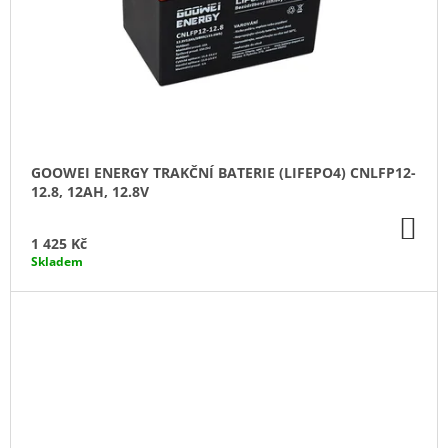
GOOWEI ENERGY TRAKČNÍ BATERIE (LIFEPO4) CNLFP12-
12.8, 12AH, 12.8V
DO
KO
1 425 Kč
Skladem