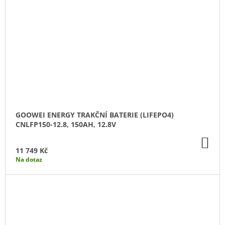
GOOWEI ENERGY TRAKČNÍ BATERIE (LIFEPO4)
CNLFP150-12.8, 150AH, 12.8V
DO
KO
11 749 Kč
Na dotaz