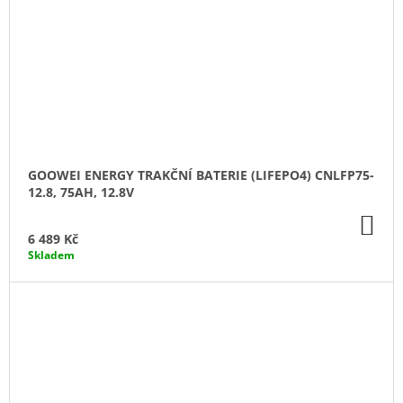
GOOWEI ENERGY TRAKČNÍ BATERIE (LIFEPO4) CNLFP75-
12.8, 75AH, 12.8V
DO
KO
6 489 Kč
Skladem