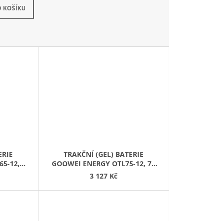
a dotaz
 KOŠÍKU
ERIE
TRAKČNÍ (GEL) BATERIE
5-12,
GOOWEI ENERGY OTL75-12, 75
AH, 12V
3 127 Kč