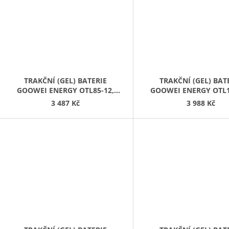
TRAKČNÍ (GEL) BATERIE
TRAKČNÍ (GEL) BAT
GOOWEI ENERGY OTL85-12,
GOOWEI ENERGY OTL1
85AH, 12V
100AH, 12V
3 487 Kč
3 988 Kč