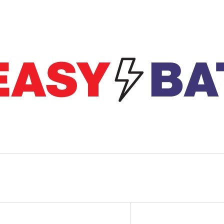
CO POTŘEBUJETE NAJÍT?
HLEDAT
DOPORUČUJEME
V
OPTIMATE KABEL O-11 PRO TRVALÉ
NABÍJEČKA CTEK
Ý