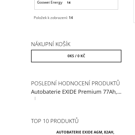
Goowei Energy
14
Položek k zobrazení:
14
NÁKUPNÍ KOŠÍK
0
KS /
0 KČ
POSLEDNÍ HODNOCENÍ PRODUKTŮ
Autobaterie EXIDE Premium 77Ah, 12V, EA770
|
Hodnocení produktu je 5 z 5 hvězdiček.
TOP 10 PRODUKTŮ
AUTOBATERIE EXIDE AGM, 82AH,