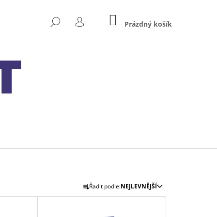
NÁKUPNÍ
HLEDAT
KOŠÍK
Prázdný košík
PŘIHLÁŠENÍ
Ř
Následující
Řadit podle:
NEJLEVNĚJŠÍ
A
Z
 MXS 5.0 TEST&CHARGE