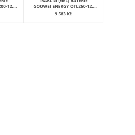
ERIE
TRAKČNÍ (GEL) BATERIE
00-12,
GOOWEI ENERGY OTL250-12,
250AH, 12V
9 583 Kč