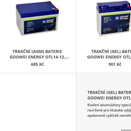
PŘIPOJENÍ K BATERII 0,5M
12V, 5A
P
220 Kč
2 298 Kč
S
P
R
O
D
TRAKČNÍ (AGM) BATERIE
TRAKČNÍ (GEL) BAT
GOOWEI ENERGY OTL14-12,
GOOWEI ENERGY OTL2
U
14AH, 12V
20AH, 12V
685 Kč
901 Kč
K
T
Ů
TRAKČNÍ (GEL) BATER
GOOWEI ENERGY OTL4
45AH, 12V
Kvalitní akumulátory speci
navržené pro hluboké vybíj
opakované cyklické namáh