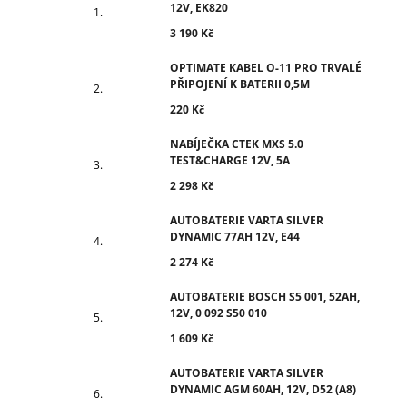
12V, EK820
3 190 Kč
OPTIMATE KABEL O-11 PRO TRVALÉ
PŘIPOJENÍ K BATERII 0,5M
220 Kč
NABÍJEČKA CTEK MXS 5.0
TEST&CHARGE 12V, 5A
2 298 Kč
AUTOBATERIE VARTA SILVER
DYNAMIC 77AH 12V, E44
2 274 Kč
AUTOBATERIE BOSCH S5 001, 52AH,
12V, 0 092 S50 010
1 609 Kč
AUTOBATERIE VARTA SILVER
DYNAMIC AGM 60AH, 12V, D52 (A8)