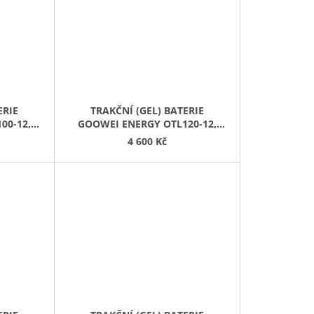
ERIE
TRAKČNÍ (GEL) BATERIE
00-12,
GOOWEI ENERGY OTL120-12,
120AH, 12V
4 600 Kč