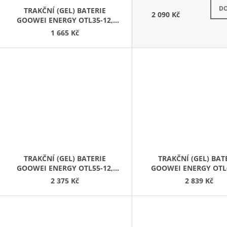
N
DO
TRAKČNÍ (GEL) BATERIE
2 090 Kč
GOOWEI ENERGY OTL35-12,
35AH, 12V
1 665 Kč
TRAKČNÍ (GEL) BATERIE
TRAKČNÍ (GEL) BAT
GOOWEI ENERGY OTL55-12,
GOOWEI ENERGY OTL6
55AH, 12V
65AH, 12V
2 375 Kč
2 839 Kč