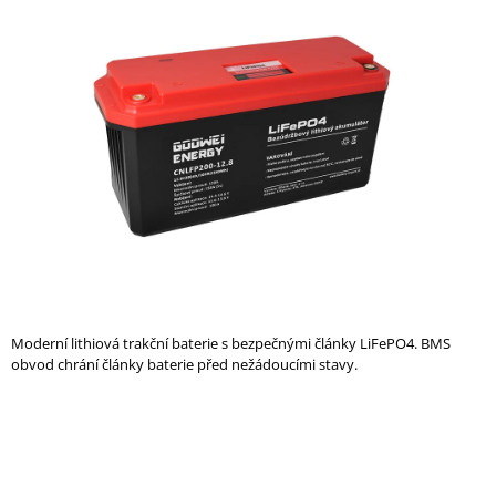
je
A
0,0
z
J
5
Í
hvězdiček.
T
?
HLEDAT
Moderní lithiová trakční baterie s bezpečnými články LiFePO4. BMS
D
obvod chrání články baterie před nežádoucími stavy.
O
P
O
R
U
Č
U