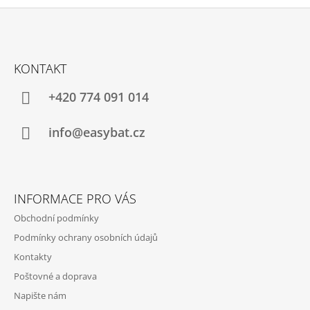
Z
Á
KONTAKT
P
A
+420 774 091 014
T
Í
info@easybat.cz
INFORMACE PRO VÁS
Obchodní podmínky
Podmínky ochrany osobních údajů
Kontakty
Poštovné a doprava
Napište nám