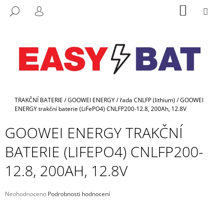
K
Přejít
NÁKUP
M
HLEDAT
na
KOŠÍK
O
PŘIHLÁŠENÍ
ZPĚT
ZPĚT
obsah
Š
Í
C
K
O
P
O
Domů
T
TRAKČNÍ BATERIE
/
GOOWEI ENERGY
/
řada CNLFP (lithium)
/
GOOWEI
ENERGY trakční baterie (LiFePO4) CNLFP200-12.8, 200Ah, 12.8V
Ř
E
GOOWEI ENERGY TRAKČNÍ
B
BATERIE (LIFEPO4) CNLFP200-
U
J
12.8, 200AH, 12.8V
E
T
Průměrné
Neohodnoceno
Podrobnosti hodnocení
E
hodnocení
produktu
N