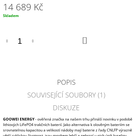
14 689 Kč
J
E
Měrná
Skladem
M
cena:
E
OPTIMATE
DO
KABEL
KOŠÍKU
O-
11
PRO
TRVALÉ
PŘIPOJENÍ
K
BATERII
POPIS
0,5M
220
SOUVISEJÍCÍ SOUBORY (1)
Kč
DISKUZE
GOOWEI ENERGY
- ověřená značka na našem trhu přináší novinku v podobě
lithiových LiFePO4 trakčních baterií. Jako alternativa k olověným bateriím se
srovnatelnou kapacitou a velikostí nádoby mají baterie z řady CNLFP výrazně
větší cyklickou životnost, jsou mnohem lehčí a nehrozí u nich únik kyseliny.