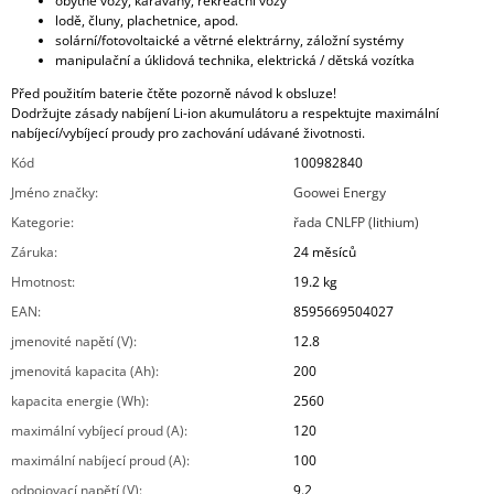
obytné vozy, karavany, rekreační vozy
lodě, čluny, plachetnice, apod.
solární/fotovoltaické a větrné elektrárny, záložní systémy
manipulační a úklidová technika, elektrická / dětská vozítka
Před použitím baterie čtěte pozorně návod k obsluze!
Dodržujte zásady nabíjení Li-ion akumulátoru a respektujte maximální
nabíjecí/vybíjecí proudy pro zachování udávané životnosti.
Kód
100982840
Jméno značky
:
Goowei Energy
Kategorie
:
řada CNLFP (lithium)
Záruka
:
24 měsíců
Hmotnost
:
19.2 kg
EAN
:
8595669504027
jmenovité napětí (V)
:
12.8
jmenovitá kapacita (Ah)
:
200
kapacita energie (Wh)
:
2560
maximální vybíjecí proud (A)
:
120
maximální nabíjecí proud (A)
:
100
odpojovací napětí (V)
:
9.2