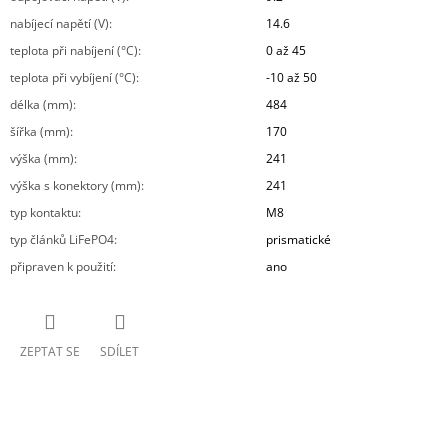
nabíjecí napětí (V)
:
14.6
teplota při nabíjení (°C)
:
0 až 45
teplota při vybíjení (°C)
:
-10 až 50
délka (mm)
:
484
šířka (mm)
:
170
výška (mm)
:
241
výška s konektory (mm)
:
241
typ kontaktu
:
M8
typ článků LiFePO4
:
prismatické
připraven k použití
:
ano
ZEPTAT SE
SDÍLET