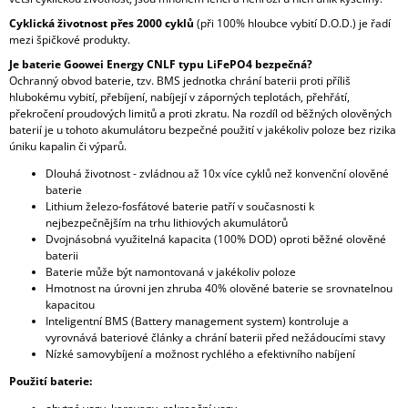
Cyklická životnost přes 2000 cyklů
(při 100% hloubce vybití D.O.D.) je řadí
mezi špičkové produkty.
Je baterie Goowei Energy CNLF typu LiFePO4 bezpečná?
Ochranný obvod baterie, tzv. BMS jednotka chrání baterii proti příliš
hlubokému vybití, přebíjení, nabíjejí v záporných teplotách, přehřátí,
překročení proudových limitů a proti zkratu. Na rozdíl od běžných olověných
baterií je u tohoto akumulátoru bezpečné použití v jakékoliv poloze bez rizika
úniku kapalin či výparů.
Dlouhá životnost - zvládnou až 10x více cyklů než konvenční olověné
baterie
Lithium železo-fosfátové baterie patří v současnosti k
nejbezpečnějším na trhu lithiových akumulátorů
Dvojnásobná využitelná kapacita (100% DOD) oproti běžné olověné
baterii
Baterie může být namontovaná v jakékoliv poloze
Hmotnost na úrovni jen zhruba 40% olověné baterie se srovnatelnou
kapacitou
Inteligentní BMS (Battery management system) kontroluje a
vyrovnává bateriové články a chrání baterii před nežádoucími stavy
Nízké samovybíjení a možnost rychlého a efektivního nabíjení
Použití baterie: