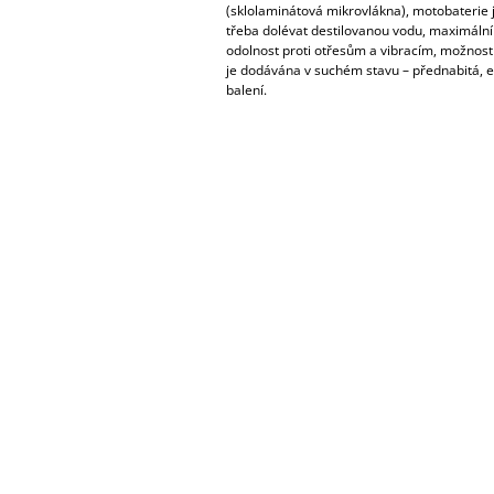
(sklolaminátová mikrovlákna), motobaterie 
třeba dolévat destilovanou vodu, maximální 
odolnost proti otřesům a vibracím, možnost 
je dodávána v suchém stavu – přednabitá, el
balení.