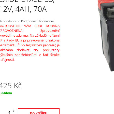
PŘIPOJENÍ K BATERII 0,5M
12V, 5A
12V, 4AH, 70A
220 Kč
2 298 Kč
Průměrné
Neohodnoceno
Podrobnosti hodnocení
hodnocení
MOTOBATERIE VÁM BUDE DODÁNA
produktu
ZPROVOZNĚNÁ! Zprovoznění
e
provádíme zdarma. Na základě nařízení
,0
EP a Rady EU a připravovaného zákona
parlamentu ČR (v legislativní procesu) je
5
zakázáno dodávat tzv. prekurzory
vězdiček.
výbušnin spotřebitelům z řad široké
veřejnosti.
425 Kč
Měrná
Skladem
ena:
DO KOŠÍKU