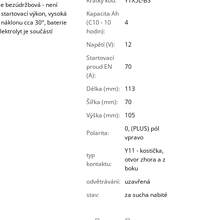
Krátký kód
:
YTX5L-BS
je bezúdržbová - není
startovací výkon, vysoká
Kapacita Ah
náklonu cca 30°, baterie
(C10 - 10
4
ektrolyt je součástí
hodin)
:
Napětí (V)
:
12
Startovací
proud EN
70
(A)
:
Délka (mm)
:
113
Šířka (mm)
:
70
Výška (mm)
:
105
0, (PLUS) pól
Polarita
:
vpravo
Y11 - kostička,
typ
otvor zhora a z
kontaktu
:
boku
odvětrávání
:
uzavřená
stav
:
za sucha nabité