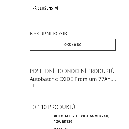
PŘÍSLUŠENSTVÍ
NÁKUPNÍ KOŠÍK
0
KS /
0 KČ
POSLEDNÍ HODNOCENÍ PRODUKTŮ
Autobaterie EXIDE Premium 77Ah, 12V, EA770
|
Hodnocení produktu je 5 z 5 hvězdiček.
TOP 10 PRODUKTŮ
AUTOBATERIE EXIDE AGM, 82AH,
12V, EK820