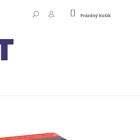
NÁKUPNÍ
HLEDAT
KOŠÍK
Prázdný košík
PŘIHLÁŠENÍ
Následující
 MXS 5.0 TEST&CHARGE