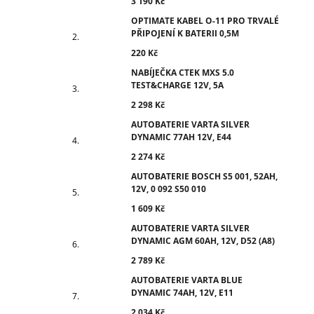
3 190 Kč
OPTIMATE KABEL O-11 PRO TRVALÉ
PŘIPOJENÍ K BATERII 0,5M
220 Kč
NABÍJEČKA CTEK MXS 5.0
TEST&CHARGE 12V, 5A
2 298 Kč
AUTOBATERIE VARTA SILVER
DYNAMIC 77AH 12V, E44
2 274 Kč
AUTOBATERIE BOSCH S5 001, 52AH,
12V, 0 092 S50 010
1 609 Kč
AUTOBATERIE VARTA SILVER
DYNAMIC AGM 60AH, 12V, D52 (A8)
2 789 Kč
AUTOBATERIE VARTA BLUE
DYNAMIC 74AH, 12V, E11
2 034 Kč