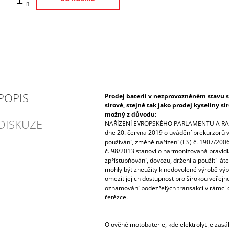
POPIS
Prodej baterií v nezprovozněném stavu s
sírové, stejně tak jako prodej kyseliny s
možný z důvodu:
DISKUZE
NAŘÍZENÍ EVROPSKÉHO PARLAMENTU A RAD
dne 20. června 2019 o uvádění prekurzorů vý
používání, změně nařízení (ES) č. 1907/2006
č. 98/2013 stanovilo harmonizovaná pravidla
zpřístupňování, dovozu, držení a použití lát
mohly být zneužity k nedovolené výrobě výbu
omezit jejich dostupnost pro širokou veřejnos
oznamování podezřelých transakcí v rámci 
řetězce.
Olověné motobaterie, kde elektrolyt je zas