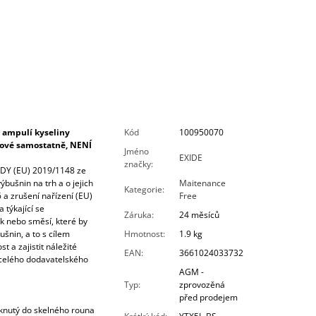
 ampulí kyseliny
Kód
100950070
írové samostatně, NENÍ
Jméno
EXIDE
značky
:
Y (EU) 2019/1148 ze
bušnin na trh a o jejich
Maitenance
Kategorie
:
 a zrušení nařízení (EU)
Free
 týkající se
Záruka
:
24 měsíců
ek nebo směsí, které by
šnin, a to s cílem
Hmotnost
:
1.9 kg
t a zajistit náležité
EAN
:
3661024033732
celého dodavatelského
AGM -
Typ
:
zprovozěná
před prodejem
áknutý do skelného rouna