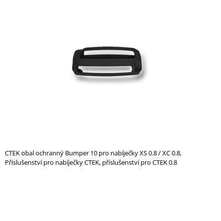
je
A
0,0
z
J
5
Í
hvězdiček.
T
?
HLEDAT
CTEK obal ochranný Bumper 10 pro nabíječky XS 0.8 / XC 0.8,
D
Příslušenství pro nabíječky CTEK, příslušenství pro CTEK 0.8
O
P
O
R
U
Č
U