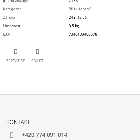
Jméno značky
:
CTEK
Kategorie
:
Příslušenství
Záruka
:
24 měsíců
Hmotnost
:
0.5 kg
EAN
:
7340103400578
ZEPTAT SE
SDÍLET
Z
Á
KONTAKT
P
A
+420 774 091 014