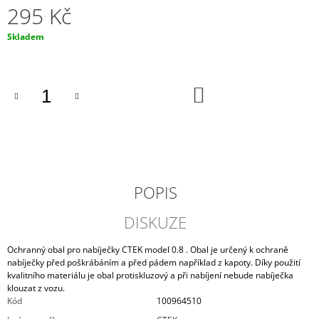
295 Kč
J
E
Měrná
Skladem
M
cena:
E
MOTOBATERIE
DO
VARTA
KOŠÍKU
B30L-
B,
30AH,
12V
1
548
Kč
POPIS
DISKUZE
Ochranný obal pro nabíječky CTEK model 0.8 . Obal je určený k ochraně
nabíječky před poškrábáním a před pádem například z kapoty. Díky použití
kvalitního materiálu je obal protiskluzový a při nabíjení nebude nabíječka
klouzat z vozu.
Kód
100964510