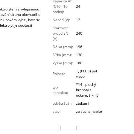
Kapacita Ah
(C10 - 10
24
ktrolytem s vylepšenou
hodin)
:
azování síranu olovnatého
 hlubokém vybití, baterie
Napětí (V)
:
12
ektrolyt je součástí
Startovací
proud EN
240
(A)
:
Délka (mm)
:
196
Šířka (mm)
:
130
Výška (mm)
:
180
1, (PLUS) pól
Polarita
:
vlevo
Y14 - plochý
typ
hranatý s
kontaktu
:
očkem, šikmý
odvětrávání
:
zátkami
stav
:
za sucha nabité