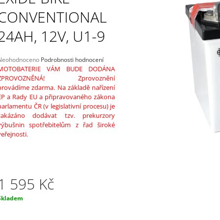
SEALED 30AH, 12V, AGM12-31 (YIX30L-
TEPLOTNÍM ČID
BS)
CONVENTIONAL
1 869 Kč
2 249 Kč
24AH, 12V, U1-9
Průměrné
Neohodnoceno
Podrobnosti hodnocení
hodnocení
MOTOBATERIE VÁM BUDE DODÁNA
produktu
ZPROVOZNĚNÁ! Zprovoznění
e
provádíme zdarma. Na základě nařízení
,0
EP a Rady EU a připravovaného zákona
parlamentu ČR (v legislativní procesu) je
5
zakázáno dodávat tzv. prekurzory
vězdiček.
výbušnin spotřebitelům z řad široké
veřejnosti.
1 595 Kč
Měrná
Skladem
ena: