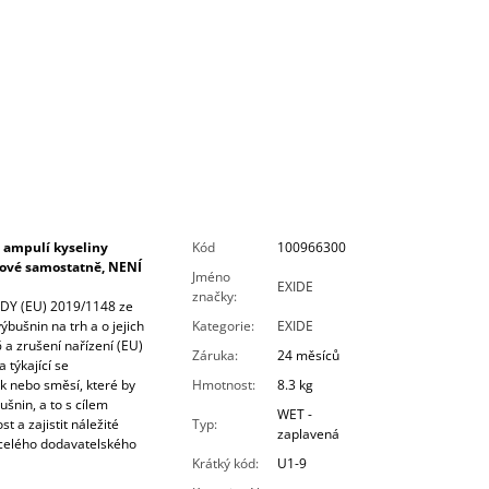
 ampulí kyseliny
Kód
100966300
írové samostatně, NENÍ
Jméno
EXIDE
značky
:
Y (EU) 2019/1148 ze
bušnin na trh a o jejich
Kategorie
:
EXIDE
 a zrušení nařízení (EU)
Záruka
:
24 měsíců
 týkající se
ek nebo směsí, které by
Hmotnost
:
8.3 kg
šnin, a to s cílem
WET -
t a zajistit náležité
Typ
:
zaplavená
celého dodavatelského
Krátký kód
:
U1-9