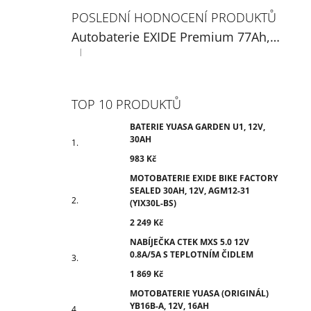
POSLEDNÍ HODNOCENÍ PRODUKTŮ
Autobaterie EXIDE Premium 77Ah, 12V, EA770
|
Hodnocení produktu je 5 z 5 hvězdiček.
TOP 10 PRODUKTŮ
BATERIE YUASA GARDEN U1, 12V,
30AH
983 Kč
MOTOBATERIE EXIDE BIKE FACTORY
SEALED 30AH, 12V, AGM12-31
(YIX30L-BS)
2 249 Kč
NABÍJEČKA CTEK MXS 5.0 12V
0.8A/5A S TEPLOTNÍM ČIDLEM
1 869 Kč
MOTOBATERIE YUASA (ORIGINÁL)
YB16B-A, 12V, 16AH