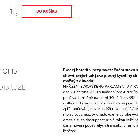
DO KOŠÍKU
POPIS
Prodej baterií v nezprovozněném stavu s
sírové, stejně tak jako prodej kyseliny s
možný z důvodu:
DISKUZE
NAŘÍZENÍ EVROPSKÉHO PARLAMENTU A RAD
dne 20. června 2019 o uvádění prekurzorů vý
používání, změně nařízení (ES) č. 1907/2006
č. 98/2013 stanovilo harmonizovaná pravidla
zpřístupňování, dovozu, držení a použití lát
mohly být zneužity k nedovolené výrobě výbu
omezit jejich dostupnost pro širokou veřejnos
oznamování podezřelých transakcí v rámci 
řetězce.