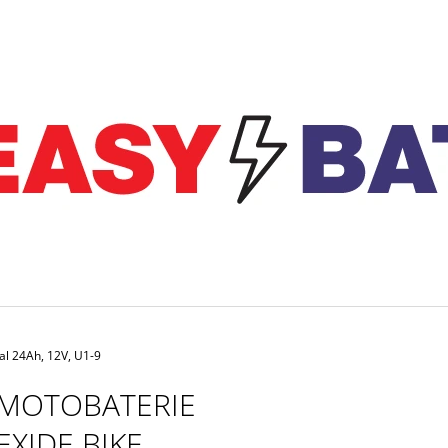
CO POTŘEBUJETE NAJÍT?
HLEDAT
DOPORUČUJEME
al 24Ah, 12V, U1-9
MOTOBATERIE
MOTOBATERIE EXIDE BIKE FACTORY
NABÍJEČKA CTEK 
EXIDE BIKE