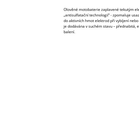
Olověné motobaterie zaplavené tekutým ele
„antisulfatační technologií“ - zpomaluje us
do aktivních hmot elektrod při vybíjení nebo
je dodávána v suchém stavu – přednabitá, el
balení.