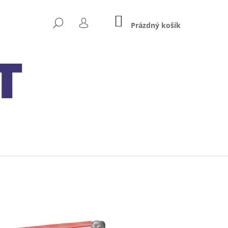
NÁKUPNÍ
HLEDAT
KOŠÍK
Prázdný košík
PŘIHLÁŠENÍ
Následující
MXS 5.0 12V 0.8A/5A S