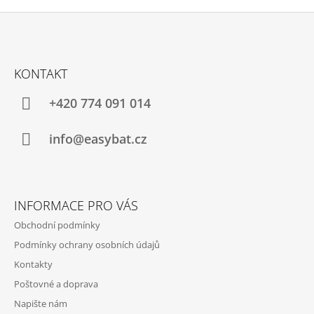
A
C
Í
P
Z
R
Á
V
KONTAKT
P
K
Y
A
+420 774 091 014
V
T
Ý
P
Í
info@easybat.cz
I
S
U
INFORMACE PRO VÁS
Obchodní podmínky
Podmínky ochrany osobních údajů
Kontakty
Poštovné a doprava
Napište nám