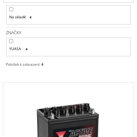
P
A
R
J
Na skladě
4
O
Í
D
T
ZNAČKY
U
?
K
YUASA
4
T
Ů
Položek k zobrazení:
4
HLEDAT
V
Ý
D
P
O
P
I
O
S
R
P
U
Č
R
U