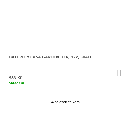
BATERIE YUASA GARDEN U1R, 12V, 30AH
DO
KO
983 Kč
Skladem
4
položek celkem
O
V
L
Á
D