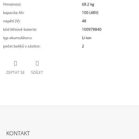
Hmotnost
:
68.2 kg
kapacita Ah
:
100 (48V)
napětí (V)
:
48
kód lithiové baterie
:
100978840
typ akumulátoru
:
Li-ion
počet balíků v zásilce
:
2
ZEPTAT SE
SDÍLET
Z
Á
KONTAKT
P