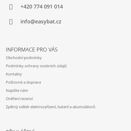
A
+420 774 091 014
T
Í
info@easybat.cz
INFORMACE PRO VÁS
Obchodní podmínky
Podmínky ochrany osobních údajů
Kontakty
Poštovné a doprava
Napište nám
Ověření recenzí
Zpětný odběr elektrozařízení, baterií a akumulátorů