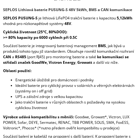
SEPLOS Lithiová baterie PUSUNG-S 48V 5kWh, BMS a CAN komunikace
SEPLOS PUSUNG-S
je lithiová LiFePO4 trakční baterie s kapacitou
5,12kWh
vhodná pro nízkonapěťové systémy
48V
.
Cyklická životnost (25°C, 80%DOD):
>= 80% kapacity po 6000 cyklech při 0.5C
Součástí baterie je integrovaný bateriový management
BMS
, jak bývá u
produktů tohoto typu již standardem. Obsahuje rovněž komunikační rozhraní
CAN
a
RS485
(port RJ45) pro monitoring baterie a také
ke komunikaci se
střídači značek GoodWe, Victron Energy
,
Growatt
a další viz níže.
Oblasti použití:
Energetické úložiště pro domácnosti i podniky
Ideální baterie pro cyklický provoz v solárních a větrných elektrárnách
(systémy on i off grid)
UPS a záložní zdroje s velkou kapacitou
Jako trakční baterie v různých oblastech s požadavky na vysokou
cyklickou životnost
Výrobce udává kompatibilitu s měniči:
Goodwe,
Growatt*,
Victron,
LUX
POWER,
Sofar,
DEYE,
Sermatec,
RENAC,
TBB POWER,
SOLIS,
SMA,
FoxESS,
Voltronic*,
Phocos* (*nutno předem ověřit kompatibilitu u prodejce)
Součástí balení je kabeláž na propojení s další baterií. K propojení baterie s