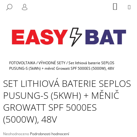
K
Přejít
NÁKUP
M
HLEDAT
na
KOŠÍK
O
PŘIHLÁŠENÍ
ZPĚT
ZPĚT
obsah
Š
Í
C
K
O
P
O
Domů
T
FOTOVOLTAIKA
/
VÝHODNÉ SETY
/
Set lithiová baterie SEPLOS
PUSUNG-S (5kWh) + měnič Growatt SPF 5000ES (5000W), 48V
Ř
E
SET LITHIOVÁ BATERIE SEPLOS
B
PUSUNG-S (5KWH) + MĚNIČ
U
J
GROWATT SPF 5000ES
E
(5000W), 48V
T
E
Průměrné
Neohodnoceno
Podrobnosti hodnocení
N