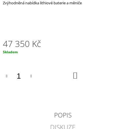
Zvýhodněná nabídka lithiové baterie a měniče
J
E
M
E
NABÍJEČKA
CTEK
47 350 Kč
MXS
5.0
Měrná
Skladem
TEST&CHARGE
cena:
12V,
5A
2
DO
298
KOŠÍKU
Kč
POPIS
DISKUZE