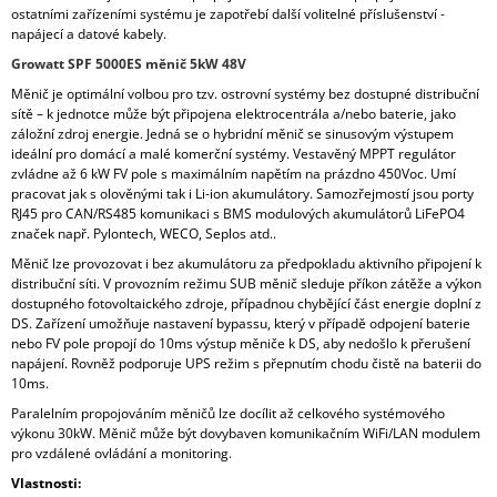
ostatními zařízeními systému je zapotřebí další volitelné příslušenství -
napájecí a datové kabely.
Growatt SPF 5000ES měnič 5kW 48V
Měnič je optimální volbou pro tzv. ostrovní systémy bez dostupné distribuční
sítě – k jednotce může být připojena elektrocentrála a/nebo baterie, jako
záložní zdroj energie. Jedná se o hybridní měnič se sinusovým výstupem
ideální pro domácí a malé komerční systémy. Vestavěný MPPT regulátor
zvládne až 6 kW FV pole s maximálním napětím na prázdno 450Voc. Umí
pracovat jak s olověnými tak i Li-ion akumulátory. Samozřejmostí jsou porty
RJ45 pro CAN/RS485 komunikaci s BMS modulových akumulátorů LiFePO4
značek např. Pylontech, WECO, Seplos atd..
Měnič lze provozovat i bez akumulátoru za předpokladu aktivního připojení k
distribuční síti. V provozním režimu SUB měnič sleduje příkon zátěže a výkon
dostupného fotovoltaického zdroje, případnou chybějící část energie doplní z
DS. Zařízení umožňuje nastavení bypassu, který v případě odpojení baterie
nebo FV pole propojí do 10ms výstup měniče k DS, aby nedošlo k přerušení
napájení. Rovněž podporuje UPS režim s přepnutím chodu čistě na baterii do
10ms.
Paralelním propojováním měničů lze docílit až celkového systémového
výkonu 30kW. Měnič může být dovybaven komunikačním WiFi/LAN modulem
pro vzdálené ovládání a monitoring.
Vlastnosti: