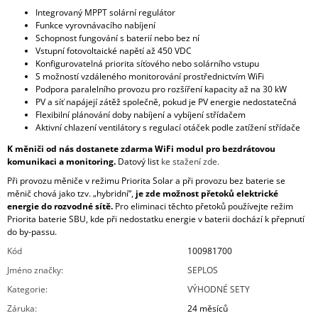
Integrovaný MPPT solární regulátor
Funkce vyrovnávacího nabíjení
Schopnost fungování s baterií nebo bez ní
Vstupní fotovoltaické napětí až 450 VDC
Konfigurovatelná priorita síťového nebo solárního vstupu
S možností vzdáleného monitorování prostřednictvím WiFi
Podpora paralelního provozu pro rozšíření kapacity až na 30 kW
PV a síť napájejí zátěž společně, pokud je PV energie nedostatečná
Flexibilní plánování doby nabíjení a vybíjení střídačem
Aktivní chlazení ventilátory s regulací otáček podle zatížení střídače
K měniči od nás dostanete zdarma WiFi modul pro bezdrátovou
komunikaci a monitoring.
Datový list
ke stažení zde.
Při provozu měniče v režimu Priorita Solar a při provozu bez baterie se
měnič chová jako tzv. „hybridní“,
je zde možnost přetoků elektrické
energie do rozvodné sítě.
Pro eliminaci těchto přetoků používejte režim
Priorita baterie SBU, kde při nedostatku energie v baterii dochází k přepnutí
do by-passu.
Kód
100981700
Jméno značky
:
SEPLOS
Kategorie
:
VÝHODNÉ SETY
Záruka
:
24 měsíců