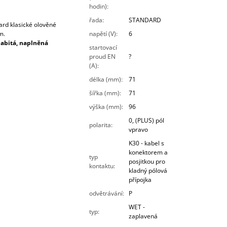
hodin)
:
řada
:
STANDARD
ard klasické olověné
m.
napětí (V)
:
6
nabitá, naplněná
startovací
proud EN
?
(A)
:
délka (mm)
:
71
šířka (mm)
:
71
výška (mm)
:
96
0, (PLUS) pól
polarita
:
vpravo
K30 - kabel s
konektorem a
typ
posjitkou pro
kontaktu
:
kladný pólová
přípojka
odvětrávání
:
P
WET -
typ
:
zaplavená