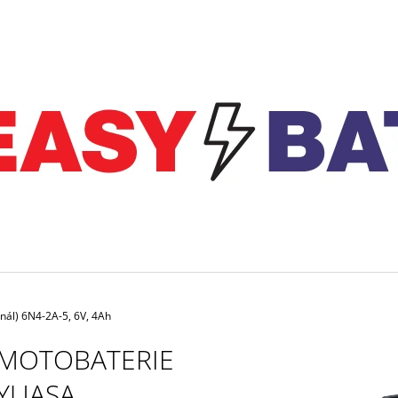
CO POTŘEBUJETE NAJÍT?
HLEDAT
DOPORUČUJEME
nál) 6N4-2A-5, 6V, 4Ah
MOTOBATERIE
MOTOBATERIE EXIDE BIKE FACTORY
NABÍJEČKA CTEK 
YUASA