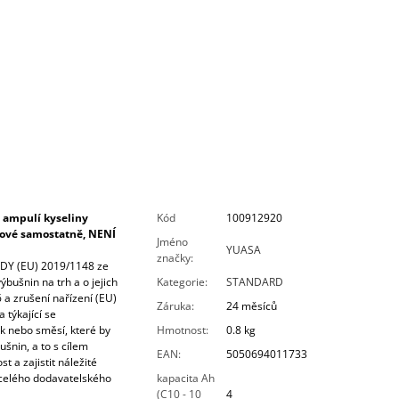
 ampulí kyseliny
Kód
100912920
írové samostatně, NENÍ
Jméno
YUASA
značky
:
Y (EU) 2019/1148 ze
bušnin na trh a o jejich
Kategorie
:
STANDARD
 a zrušení nařízení (EU)
Záruka
:
24 měsíců
 týkající se
ek nebo směsí, které by
Hmotnost
:
0.8 kg
šnin, a to s cílem
EAN
:
5050694011733
t a zajistit náležité
celého dodavatelského
kapacita Ah
(C10 - 10
4