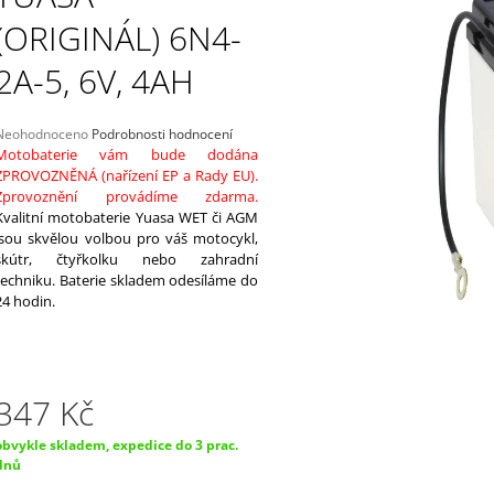
SEALED 30AH, 12V, AGM12-31 (YIX30L-
TEPLOTNÍM ČID
BS)
(ORIGINÁL) 6N4-
1 869 Kč
2 249 Kč
2A-5, 6V, 4AH
Průměrné
Neohodnoceno
Podrobnosti hodnocení
hodnocení
Motobaterie vám bude dodána
produktu
ZPROVOZNĚNÁ (nařízení EP a Rady EU).
e
Zprovoznění provádíme zdarma.
,0
Kvalitní motobaterie Yuasa WET či AGM
jsou skvělou volbou pro váš motocykl,
5
skútr, čtyřkolku nebo zahradní
vězdiček.
techniku. Baterie skladem odesíláme do
24 hodin.
347 Kč
Měrná
obvykle skladem, expedice do 3 prac.
ena:
dnů