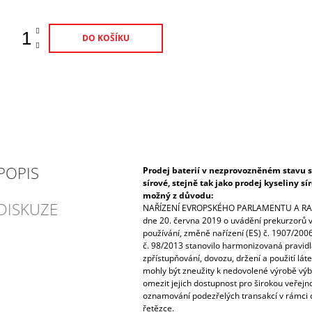
DO KOŠÍKU
POPIS
Prodej baterií v nezprovozněném stavu s
sírové, stejně tak jako prodej kyseliny s
možný z důvodu:
DISKUZE
NAŘÍZENÍ EVROPSKÉHO PARLAMENTU A RAD
dne 20. června 2019 o uvádění prekurzorů vý
používání, změně nařízení (ES) č. 1907/2006
č. 98/2013 stanovilo harmonizovaná pravidla
zpřístupňování, dovozu, držení a použití lát
mohly být zneužity k nedovolené výrobě výbu
omezit jejich dostupnost pro širokou veřejnos
oznamování podezřelých transakcí v rámci 
řetězce.