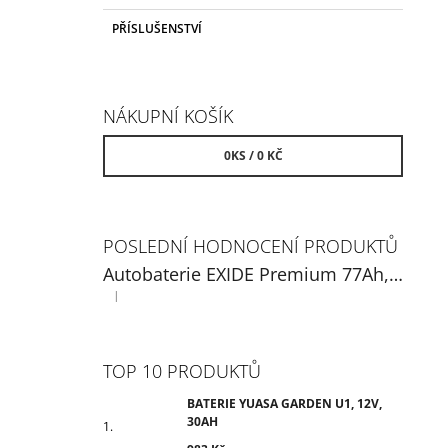
PŘÍSLUŠENSTVÍ
NÁKUPNÍ KOŠÍK
0
KS /
0 KČ
POSLEDNÍ HODNOCENÍ PRODUKTŮ
Autobaterie EXIDE Premium 77Ah, 12V, EA770
|
Hodnocení produktu je 5 z 5 hvězdiček.
TOP 10 PRODUKTŮ
BATERIE YUASA GARDEN U1, 12V,
30AH