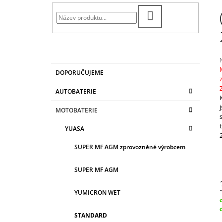
T
983 Kč
R
HLEDAT
A
N
N
Í
K
Přeskočit
DOPORUČUJEME
A
kategorie
P
T
j
A
AUTOBATERIE
E
0
N
G
z
MOTOBATERIE
O
E
R
h
L
YUASA
I
E
SUPER MF AGM zprovozněné výrobcem
SUPER MF AGM
YUMICRON WET
c
STANDARD