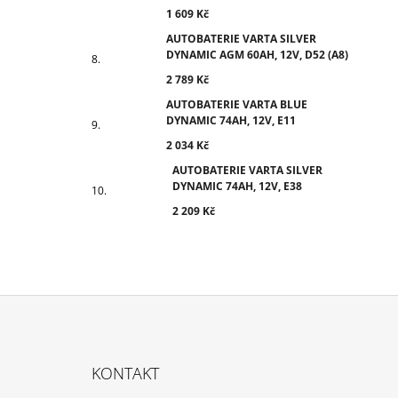
1 609 Kč
AUTOBATERIE VARTA SILVER
DYNAMIC AGM 60AH, 12V, D52 (A8)
2 789 Kč
AUTOBATERIE VARTA BLUE
DYNAMIC 74AH, 12V, E11
2 034 Kč
AUTOBATERIE VARTA SILVER
DYNAMIC 74AH, 12V, E38
2 209 Kč
Z
Á
KONTAKT
P