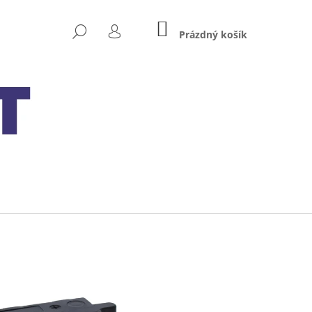
NÁKUPNÍ
HLEDAT
KOŠÍK
Prázdný košík
PŘIHLÁŠENÍ
Následující
MXS 5.0 12V 0.8A/5A S