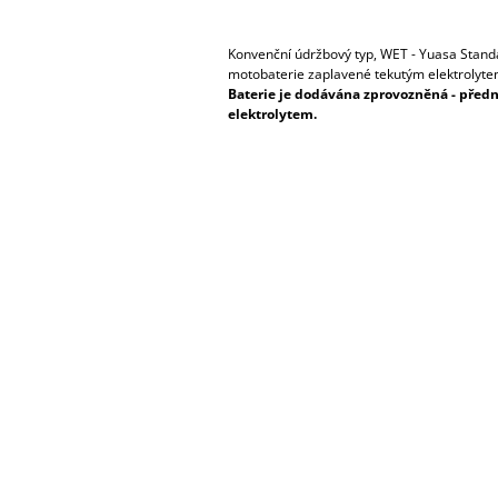
Konvenční údržbový typ, WET - Yuasa Stand
motobaterie zaplavené tekutým elektrolyte
Baterie je dodávána zprovozněná - před
elektrolytem.