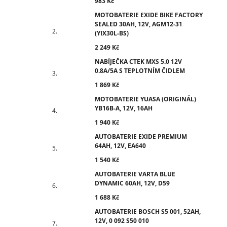
983 Kč
MOTOBATERIE EXIDE BIKE FACTORY
SEALED 30AH, 12V, AGM12-31
(YIX30L-BS)
2 249 Kč
NABÍJEČKA CTEK MXS 5.0 12V
0.8A/5A S TEPLOTNÍM ČIDLEM
1 869 Kč
MOTOBATERIE YUASA (ORIGINÁL)
YB16B-A, 12V, 16AH
1 940 Kč
AUTOBATERIE EXIDE PREMIUM
64AH, 12V, EA640
1 540 Kč
AUTOBATERIE VARTA BLUE
DYNAMIC 60AH, 12V, D59
1 688 Kč
AUTOBATERIE BOSCH S5 001, 52AH,
12V, 0 092 S50 010