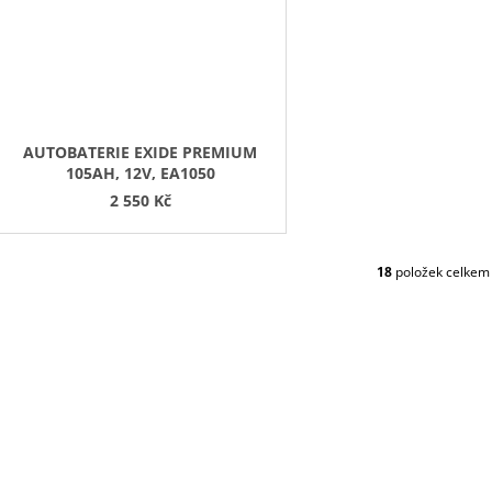
AUTOBATERIE EXIDE PREMIUM
105AH, 12V, EA1050
2 550 Kč
18
položek celkem
O
V
L
Á
D
A
C
Í
P
R
V