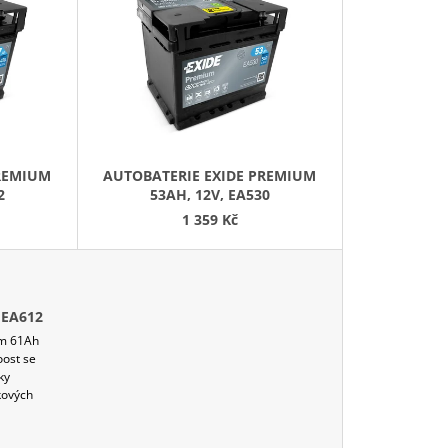
E
N
Í
P
R
O
D
PREMIUM
AUTOBATERIE EXIDE PREMIUM
U
2
53AH, 12V, EA530
K
1 359 Kč
T
Ů
 EA612
um 61Ah
ost se
íky
kových