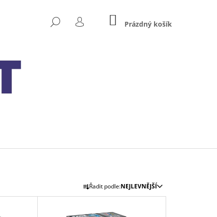
NÁKUPNÍ
HLEDAT
KOŠÍK
Prázdný košík
PŘIHLÁŠENÍ
Ř
Následující
Řadit podle:
NEJLEVNĚJŠÍ
A
Z
 MXS 5.0 TEST&CHARGE