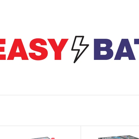
CO POTŘEBUJETE NAJÍT?
HLEDAT
DOPORUČUJEME
V
OPTIMATE KABEL O-11 PRO TRVALÉ
NABÍJEČKA CTEK
Ý