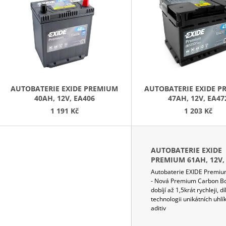
PŘIPOJENÍ K BATERII 0,5M
12V, 5A
P
220 Kč
2 298 Kč
S
P
R
O
D
AUTOBATERIE EXIDE PREMIUM
AUTOBATERIE EXIDE 
40AH, 12V, EA406
47AH, 12V, EA47
U
1 191 Kč
1 203 Kč
K
T
Ů
AUTOBATERIE EXIDE
PREMIUM 61AH, 12V,
Autobaterie EXIDE Premi
- Nová Premium Carbon Bo
dobíjí až 1,5krát rychleji, d
technologii unikátních uhlí
aditiv