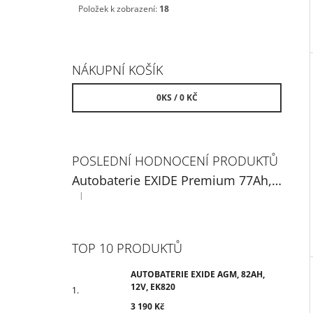
Položek k zobrazení:
18
NÁKUPNÍ KOŠÍK
0
KS /
0 KČ
POSLEDNÍ HODNOCENÍ PRODUKTŮ
Autobaterie EXIDE Premium 77Ah, 12V, EA770
|
Hodnocení produktu je 5 z 5 hvězdiček.
TOP 10 PRODUKTŮ
AUTOBATERIE EXIDE AGM, 82AH,
12V, EK820
3 190 Kč