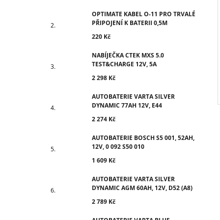
OPTIMATE KABEL O-11 PRO TRVALÉ
PŘIPOJENÍ K BATERII 0,5M
220 Kč
NABÍJEČKA CTEK MXS 5.0
TEST&CHARGE 12V, 5A
2 298 Kč
AUTOBATERIE VARTA SILVER
DYNAMIC 77AH 12V, E44
2 274 Kč
AUTOBATERIE BOSCH S5 001, 52AH,
12V, 0 092 S50 010
1 609 Kč
AUTOBATERIE VARTA SILVER
DYNAMIC AGM 60AH, 12V, D52 (A8)
2 789 Kč