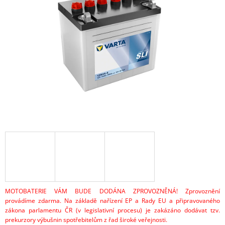
z
A
5
hvězdiček.
J
Í
T
?
HLEDAT
D
O
P
O
MOTOBATERIE VÁM BUDE DODÁNA ZPROVOZNĚNÁ! Zprovoznění
R
provádíme zdarma. Na základě nařízení EP a Rady EU a připravovaného
U
zákona parlamentu ČR (v legislativní procesu) je zakázáno dodávat tzv.
Č
prekurzory výbušnin spotřebitelům z řad široké veřejnosti.
U