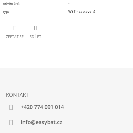
odvětrání
:
-
typ
:
WET - zaplavená
ZEPTAT SE
SDÍLET
Z
Á
KONTAKT
P
A
+420 774 091 014
T
Í
info@easybat.cz