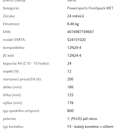
Jméno značky
:
Varta
Kategorie
:
Powersports Freshpack WET
Záruka
:
24 měsíců
Hmotnost
:
8.46 kg
EAN
:
4016987169667
model VARTA
:
524101020
kompatibilita
:
12N24-4
JIS kód
:
12N24-4
kapacita Ah (C10 - 10 hodin)
:
24
napětí (V)
:
12
startovací proud EN (A)
:
200
délka (mm)
:
186
šířka (mm)
:
125
výška (mm)
:
178
typ spodního uchycení
:
B00
polarita
:
1, (PLUS) pól vlevo
typ kontaktu
:
Y3 - kulatý konektor s očkem