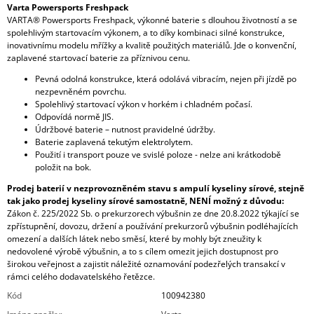
Varta Powersports Freshpack
VARTA® Powersports Freshpack, výkonné baterie s dlouhou životností a se
spolehlivým startovacím výkonem, a to díky kombinaci silné konstrukce,
inovativnímu modelu mřížky a kvalitě použitých materiálů. Jde o konvenční,
zaplavené startovací baterie za příznivou cenu.
Pevná odolná konstrukce, která odolává vibracím, nejen při jízdě po
nezpevněném povrchu.
Spolehlivý startovací výkon v horkém i chladném počasí.
Odpovídá normě JIS.
Údržbové baterie – nutnost pravidelné údržby.
Baterie zaplavená tekutým elektrolytem.
Použití i transport pouze ve svislé poloze - nelze ani krátkodobě
položit na bok.
Prodej baterií v nezprovozněném stavu s ampulí kyseliny sírové, stejně
tak jako prodej kyseliny sírové samostatně, NENÍ možný z důvodu:
Zákon č. 225/2022 Sb. o prekurzorech výbušnin ze dne 20.8.2022 týkající se
zpřístupnění, dovozu, držení a používání prekurzorů výbušnin podléhajících
omezení a dalších látek nebo směsí, které by mohly být zneužity k
nedovolené výrobě výbušnin, a to s cílem omezit jejich dostupnost pro
širokou veřejnost a zajistit náležité oznamování podezřelých transakcí v
rámci celého dodavatelského řetězce.
Kód
100942380