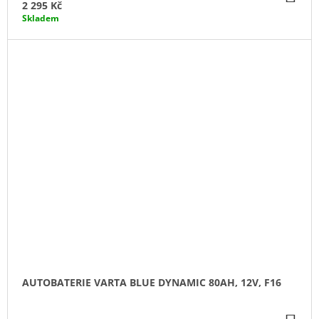
KO
2 295 Kč
Skladem
AUTOBATERIE VARTA BLUE DYNAMIC 80AH, 12V, F16