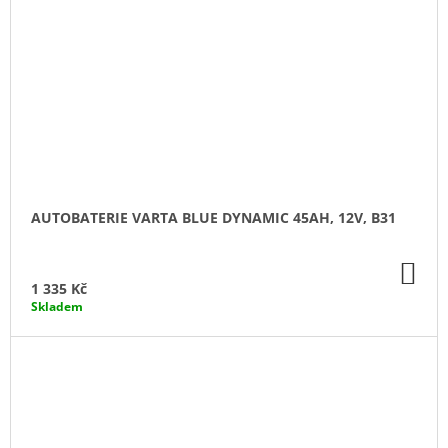
AUTOBATERIE VARTA BLUE DYNAMIC 45AH, 12V, B31
DO
KO
1 335 Kč
Skladem