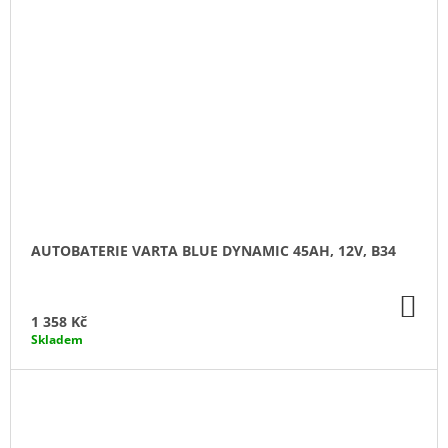
AUTOBATERIE VARTA BLUE DYNAMIC 45AH, 12V, B34
DO
KO
1 358 Kč
Skladem