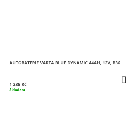
AUTOBATERIE VARTA BLUE DYNAMIC 44AH, 12V, B36
DO
KO
1 335 Kč
Skladem