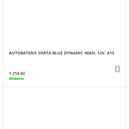
AUTOBATERIE VARTA BLUE DYNAMIC 40AH, 12V, A15
DO
KO
1 214 Kč
Skladem