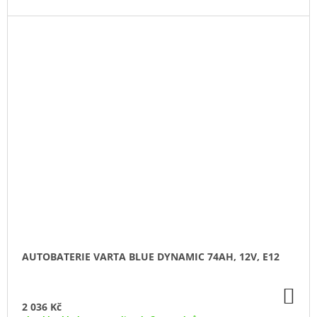
AUTOBATERIE VARTA BLUE DYNAMIC 74AH, 12V, E12
DO
KO
2 036 Kč