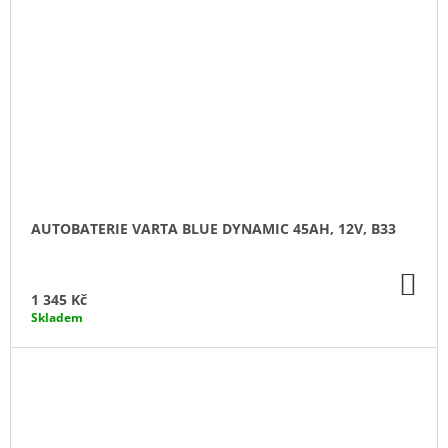
AUTOBATERIE VARTA BLUE DYNAMIC 45AH, 12V, B33
DO
KO
1 345 Kč
Skladem