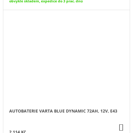
obvykle skladem, expedice do 3 prac. dnů
AUTOBATERIE VARTA BLUE DYNAMIC 72AH, 12V, E43
DO
KO
2 114 Kč