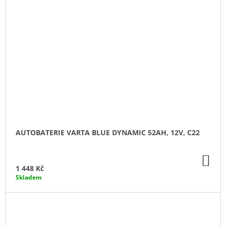
AUTOBATERIE VARTA BLUE DYNAMIC 52AH, 12V, C22
DO
KO
1 448 Kč
Skladem