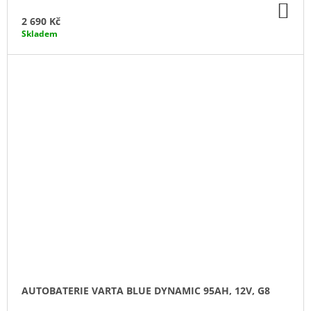
DO
KO
2 690 Kč
Skladem
AUTOBATERIE VARTA BLUE DYNAMIC 95AH, 12V, G8