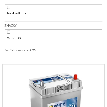
P
A
R
J
Na skladě
23
O
Í
D
T
ZNAČKY
U
?
K
Varta
25
T
Ů
Položek k zobrazení:
25
HLEDAT
V
Ý
D
P
O
P
I
O
S
R
P
U
Č
R
U