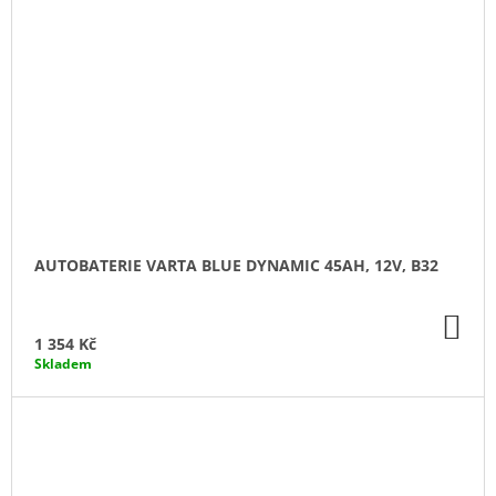
AUTOBATERIE VARTA BLUE DYNAMIC 45AH, 12V, B32
DO
KO
1 354 Kč
Skladem