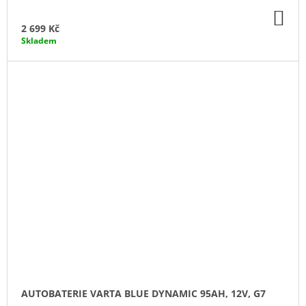
DO
KO
2 699 Kč
Skladem
AUTOBATERIE VARTA BLUE DYNAMIC 95AH, 12V, G7