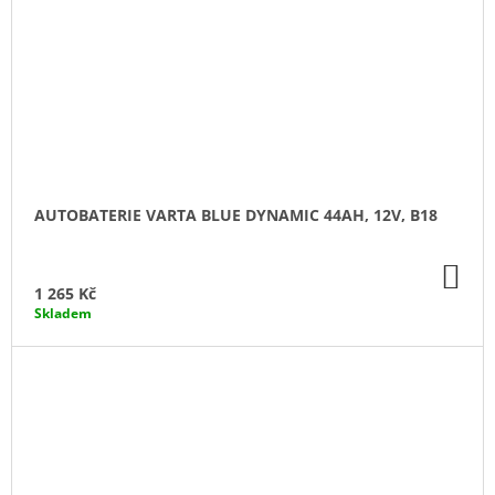
AUTOBATERIE VARTA BLUE DYNAMIC 44AH, 12V, B18
DO
KO
1 265 Kč
Skladem