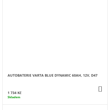
AUTOBATERIE VARTA BLUE DYNAMIC 60AH, 12V, D47
DO
KO
1 734 Kč
Skladem