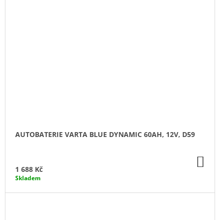
AUTOBATERIE VARTA BLUE DYNAMIC 60AH, 12V, D59
DO
KO
1 688 Kč
Skladem