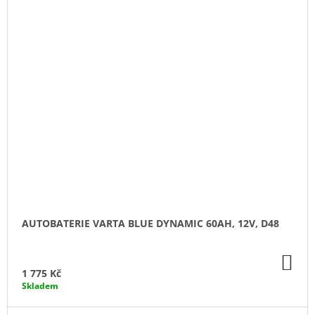
AUTOBATERIE VARTA BLUE DYNAMIC 60AH, 12V, D48
DO
KO
1 775 Kč
Skladem