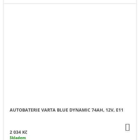
AUTOBATERIE VARTA BLUE DYNAMIC 74AH, 12V, E11
DO
KO
2 034 Kč
Skladem