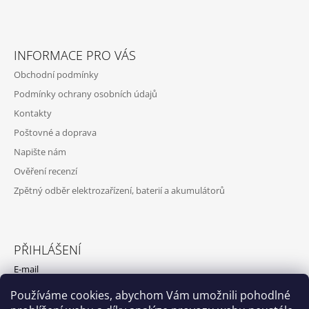
S
U
INFORMACE PRO VÁS
Obchodní podmínky
Podmínky ochrany osobních údajů
Kontakty
Poštovné a doprava
Napište nám
Ověření recenzí
Zpětný odběr elektrozařízení, baterií a akumulátorů
PŘIHLÁŠENÍ
E-mail
Používáme cookies, abychom Vám umožnili pohodlné
Heslo