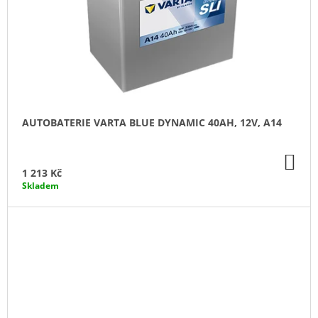
AUTOBATERIE VARTA BLUE DYNAMIC 40AH, 12V, A14
DO
KO
1 213 Kč
Skladem