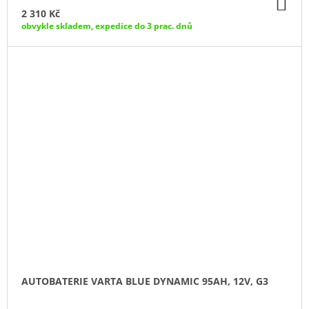
DO
KO
2 310 Kč
obvykle skladem, expedice do 3 prac. dnů
AUTOBATERIE VARTA BLUE DYNAMIC 95AH, 12V, G3