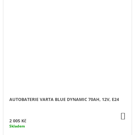
AUTOBATERIE VARTA BLUE DYNAMIC 70AH, 12V, E24
DO
KO
2 005 Kč
Skladem