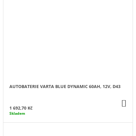
AUTOBATERIE VARTA BLUE DYNAMIC 60AH, 12V, D43
DO
KO
1 692,70 Kč
Skladem