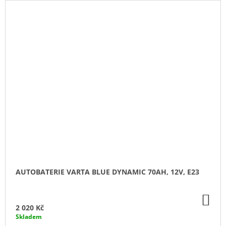
AUTOBATERIE VARTA BLUE DYNAMIC 70AH, 12V, E23
DO
KO
2 020 Kč
Skladem