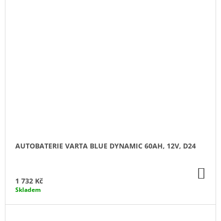
AUTOBATERIE VARTA BLUE DYNAMIC 60AH, 12V, D24
DO
KO
1 732 Kč
Skladem