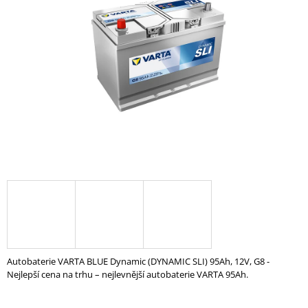
z
A
5
hvězdiček.
J
Í
T
?
HLEDAT
D
O
P
O
Autobaterie VARTA BLUE Dynamic (DYNAMIC SLI) 95Ah, 12V, G8 -
R
Nejlepší cena na trhu – nejlevnější autobaterie VARTA 95Ah.
U
Č
U