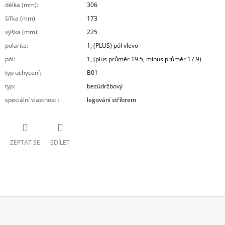
délka (mm)
:
306
šířka (mm)
:
173
výška (mm)
:
225
polarita
:
1, (PLUS) pól vlevo
pól
:
1, (plus průměr 19.5, mínus průměr 17.9)
typ uchycení
:
B01
typ
:
bezúdržbový
speciální vlastnosti
:
legování stříbrem
ZEPTAT SE
SDÍLET
Z