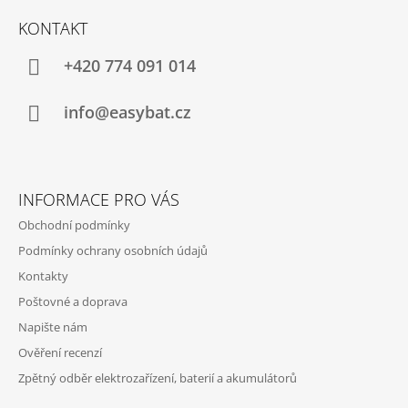
Á
KONTAKT
P
A
+420 774 091 014
T
Í
info@easybat.cz
INFORMACE PRO VÁS
Obchodní podmínky
Podmínky ochrany osobních údajů
Kontakty
Poštovné a doprava
Napište nám
Ověření recenzí
Zpětný odběr elektrozařízení, baterií a akumulátorů