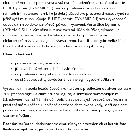
dlouhou životnost, spolehlivost a stálost při studeném startu. Autobaterie
BLUE Dynamic (DYNAMIC SLI) jsou nejprodávanější řadou na trhu s
náhradními autobateriemi. To je dobrý důvod pro prezentaci nástupkyně na
ještě vyšším stupni vývoje. BLUE Dynamic (DYNAMIC SLI) svou výkonností
odpovídá, nebo dokonce předčí původní vybavení. Varta Blue Dynamic
(DYNAMIC SLI) je výraběna v kapacitách od 40Ah do 95Ah, výhodou je
mimořádná bezpečnost a dostatečná kapacita i při náročnějším
elektronickém vybavení a je tak všestrannou baterií s pokrytím velké části
trhu. To platí i pro specifické rozměry baterií pro asijské vozy.
Hlavní vlastnosti:
pro moderní vozy všech tříd
již osvědčený výkon s dalším vylepšením
nejprodávanější výrobek svého druhu na trhu
delší životnost díky osvědčené technologii legování stříbrem
Vysoce kvalitní zcela bezúdržbový akumulátor s prodlouženou životností až o
20% (technologie Calcium-Stříbro-legura) a sníženým samovybíjením
(skladovatelnost až 18 měsíců). Další vlastnosti: vyšší bezpečnost (ochrana
proti zpětnému zážehu), snížená spotřeba destilované vody, lepší odolnost
proti korozi mřížek, rukojeť pro snadnější instalaci či manipulaci, vysoký
startovací výkon.
Poznámka:
Baterii dodáváme ve dvou různých provedeních etiket viz foto.
Kvalita se nijak neliší, jedná se stále o stejnou baterii.