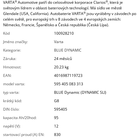
®
®
VARTA
Automotive patří do
celosvětové korporace Clarios
, která je
světovým lídrem v oblasti bateriových technologií. Má sídlo ve městě
®
Glendale (USA, California). Autobaterie
VARTA
jsou vyráběny v závodech po
celém světě, pro evropský trh v 8 závodech ve 4 evropských zemích:
Německo, Francie, Španělsko a Česká republika (Česká Lípa).
Kód
100928210
Jméno značky
:
Varta
Kategorie
:
BLUE DYNAMIC
Záruka
:
24 měsíců
Hmotnost
:
20.23 kg
EAN
:
4016987119723
model varta
:
595 405 083 313
typ varta
:
BLUE Dynamic (DYNAMIC SLI)
krátký kód
:
G8
DIN číslo
:
595405
kapacita Ah/20hod
:
95
napětí (V)
:
12
startovací proud (A) EN
:
830