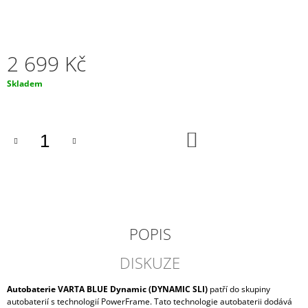
J
E
M
E
2 699 Kč
NABÍJEČKA
Měrná
Skladem
CTEK
cena:
MXS
5.0
12V
DO
0.8A/5A
KOŠÍKU
S
TEPLOTNÍM
ČIDLEM
1
869
Kč
POPIS
DISKUZE
Autobaterie VARTA BLUE Dynamic (DYNAMIC SLI)
patří do skupiny
autobaterií s technologií PowerFrame. Tato technologie autobaterii dodává