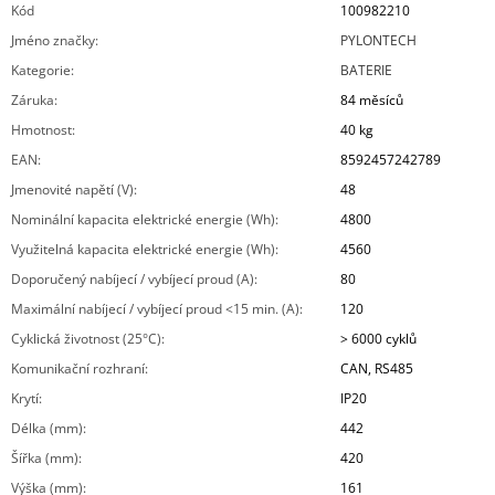
Kód
100982210
Jméno značky
:
PYLONTECH
Kategorie
:
BATERIE
Záruka
:
84 měsíců
Hmotnost
:
40 kg
EAN
:
8592457242789
Jmenovité napětí (V)
:
48
Nominální kapacita elektrické energie (Wh)
:
4800
Využitelná kapacita elektrické energie (Wh)
:
4560
Doporučený nabíjecí / vybíjecí proud (A)
:
80
Maximální nabíjecí / vybíjecí proud <15 min. (A)
:
120
Cyklická životnost (25°C)
:
> 6000 cyklů
Komunikační rozhraní
:
CAN, RS485
Krytí
:
IP20
Délka (mm)
:
442
Šířka (mm)
:
420
Výška (mm)
:
161