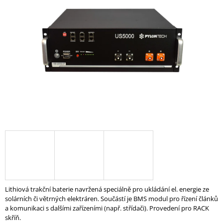
z
A
5
hvězdiček.
J
Í
T
?
HLEDAT
D
O
P
O
Lithiová trakční baterie navržená speciálně pro ukládání el. energie ze
R
solárních či větrných elektráren. Součástí je BMS modul pro řízení článků
U
a komunikaci s dalšími zařízeními (např. střídači). Provedení pro RACK
Č
skříň.
U