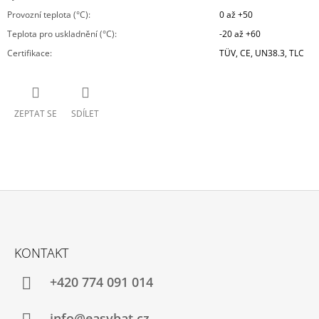
Provozní teplota (°C)
:
0 až +50
Teplota pro uskladnění (°C)
:
-20 až +60
Certifikace
:
TÜV, CE, UN38.3, TLC
ZEPTAT SE
SDÍLET
Z
Á
KONTAKT
P
A
+420 774 091 014
T
info@easybat.cz