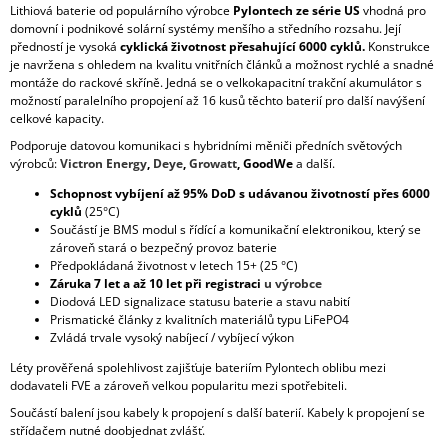
Lithiová baterie od populárního výrobce
Pylontech ze série US
vhodná pro
domovní i podnikové solární systémy menšího a středního rozsahu. Její
předností je vysoká
cyklická životnost přesahující 6000 cyklů.
Konstrukce
je navržena s ohledem na kvalitu vnitřních článků a možnost rychlé a snadné
montáže do rackové skříně. Jedná se o velkokapacitní trakční akumulátor s
možností paralelního propojení až 16 kusů těchto baterií pro další navýšení
celkové kapacity.
Podporuje datovou komunikaci s hybridními měniči předních světových
výrobců:
Victron Energy
,
Deye
,
Growatt
, GoodWe
a další.
Schopnost vybíjení až 95% DoD s udávanou životností přes 6000
cyklů
(25°C)
Součástí je BMS modul s řídící a komunikační elektronikou, který se
zároveň stará o bezpečný provoz baterie
Předpokládaná životnost v letech 15+ (25 °C)
Záruka 7 let a až 10 let při registraci
u výrobce
Diodová LED signalizace statusu baterie a stavu nabití
Prismatické články z kvalitních materiálů typu LiFePO4
Zvládá trvale vysoký nabíjecí / vybíjecí výkon
Léty prověřená spolehlivost zajišťuje bateriím Pylontech oblibu mezi
dodavateli FVE a zároveň velkou popularitu mezi spotřebiteli.
Součástí balení jsou kabely k propojení s další baterií. Kabely k propojení se
střídačem nutné doobjednat zvlášť.