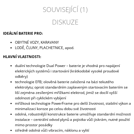
SOUVISEJÍCÍ (1)
DISKUZE
IDEÁLNÍ BATERIE PRO:
OBYTNÉ VOZY, KARAVANY
LODĚ, ČLUNY, PLACHETNICE, apod.
HLAVNÍ VLASTNOSTI:
duální technologie Dual Power – baterie je vhodná pro napájení
elektrických systémů i startování (krátkodobé vysoké proudové
odběry)
technologie EFB; olověná baterie založená na bázi tekutého
elektrolytu; oproti standardním zaplaveným startovacím bateriím se
liší zejména zesílenými mřížkami elektrod, jimiž se docílí vyšší
odolnosti při cyklickém vybíjení
mřížková technologie PowerFrame pro delší životnost, stabilní výkon a
minimalizaci koroze po celou dobu své životnosti
odolná, robustnější konstrukce baterie umožňuje standardní možnosti
instalace – centrální odvod plynů a pojistka vůči jiskrám, nutné použití
mimo prostor posádky
středně odolná vůči vibracím, náklonu a vylití