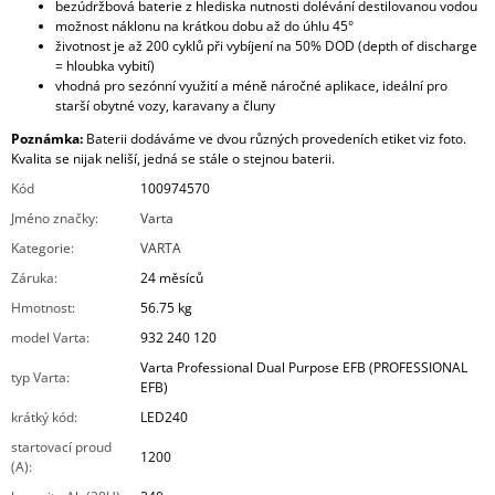
bezúdržbová baterie z hlediska nutnosti dolévání destilovanou vodou
možnost náklonu na krátkou dobu až do úhlu 45°
životnost je až 200 cyklů při vybíjení na 50% DOD (depth of discharge
= hloubka vybití)
vhodná pro sezónní využití a méně náročné aplikace, ideální pro
starší obytné vozy, karavany a čluny
Poznámka:
Baterii dodáváme ve dvou různých provedeních etiket viz foto.
Kvalita se nijak neliší, jedná se stále o stejnou baterii.
Kód
100974570
Jméno značky
:
Varta
Kategorie
:
VARTA
Záruka
:
24 měsíců
Hmotnost
:
56.75 kg
model Varta
:
932 240 120
Varta Professional Dual Purpose EFB (PROFESSIONAL
typ Varta
:
EFB)
krátký kód
:
LED240
startovací proud
1200
(A)
: