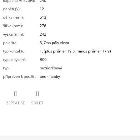
kapacita Ah (20H)
:
240
napětí (V)
:
12
délka (mm)
:
513
šířka (mm)
:
276
výška (mm)
:
242
polarita
:
3, Oba póly vlevo
typ kontaktu
:
1, (plus průměr 19,5, mínus průměr 17,9)
typ uchycení
:
B00
typ
:
bezúdržbový
připraven k použití
:
ano - nabitý
ZEPTAT SE
SDÍLET