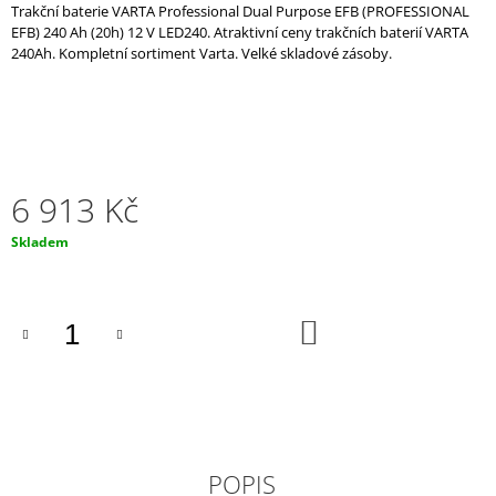
Trakční baterie VARTA Professional Dual Purpose EFB (PROFESSIONAL
J
EFB) 240 Ah (20h) 12 V LED240. Atraktivní ceny trakčních baterií VARTA
E
240Ah. Kompletní sortiment Varta. Velké skladové zásoby.
M
E
TRAKČNÍ
BATERIE
VARTA
PROFESSIONAL
6 913 Kč
DUAL
PURPOSE
Měrná
Skladem
(STARTER)
cena:
105AH,
12V,
LFS105N
DO
2
KOŠÍKU
990
Kč
POPIS