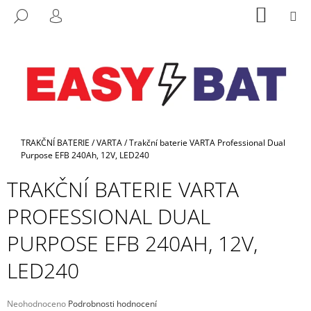
K
Přejít
NÁKUP
M
HLEDAT
na
KOŠÍK
O
PŘIHLÁŠENÍ
ZPĚT
ZPĚT
obsah
Š
Í
C
K
O
P
O
Domů
T
TRAKČNÍ BATERIE
/
VARTA
/
Trakční baterie VARTA Professional Dual
Purpose EFB 240Ah, 12V, LED240
Ř
E
TRAKČNÍ BATERIE VARTA
B
PROFESSIONAL DUAL
U
J
PURPOSE EFB 240AH, 12V,
E
LED240
T
E
Průměrné
Neohodnoceno
Podrobnosti hodnocení
N