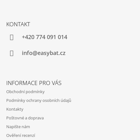
Z
Á
KONTAKT
P
A
+420 774 091 014
T
Í
info@easybat.cz
INFORMACE PRO VÁS
Obchodní podmínky
Podmínky ochrany osobních údajů
Kontakty
Poštovné a doprava
Napište nám
Ověření recenzí